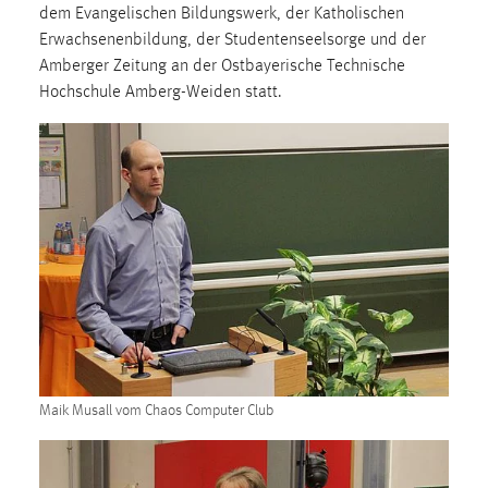
dem Evangelischen Bildungswerk, der Katholischen
Cookie Laufzeit:
Erwachsenenbildung, der Studentenseelsorge und der
Max. 13 Monate
Amberger Zeitung an der Ostbayerische Technische
Hochschule Amberg-Weiden statt.
MARKETING
Marketing Cookies werden von Drittanbietern
verwendet, um personalisierte Werbung anzuzeigen.
Sie tun dies, indem sie Besucher über Websites
hinweg verfolgen.
Google Ads
Name:
_gcl_au
Maik Musall vom Chaos Computer Club
Anbieter:
Google Ireland Limited
Zweck: