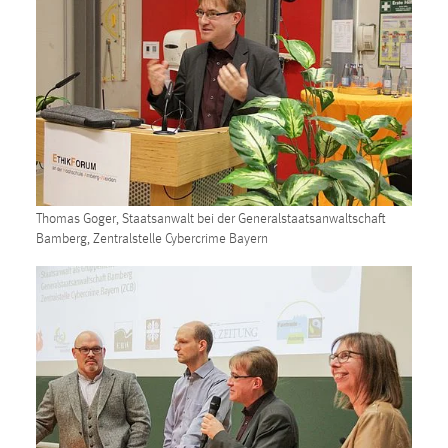
Conversion-Tracking
Cookie Laufzeit:
3 Monate
Facebook Pixel
Name:
_fbp
Thomas Goger, Staatsanwalt bei der Generalstaatsanwaltschaft
Anbieter:
Bamberg, Zentralstelle Cybercrime Bayern
Facebook
Zweck:
Conversion-Tracking
Cookie Laufzeit:
3 Monate