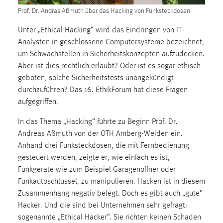
1 Jahr
Prof. Dr. Andras Aßmuth über das Hacking von Funksteckdosen
Unter „Ethical Hacking“ wird das Eindringen von IT-
Performance
Analysten in geschlossene Computersysteme bezeichnet,
um Schwachstellen in Sicherheitskonzepten aufzudecken.
Name:
Aber ist dies rechtlich erlaubt? Oder ist es sogar ethisch
staticfilecache
geboten, solche Sicherheitstests unangekündigt
Zweck:
durchzuführen? Das 16. EthikForum hat diese Fragen
Für performante Seitenauslieferung wird in diesem Cookie
aufgegriffen.
gespeichert, ob man eingeloggt ist.
In das Thema „Hacking“ führte zu Beginn Prof. Dr.
Andreas Aßmuth von der OTH Amberg-Weiden ein.
Sprachpräferenz
Anhand drei Funksteckdosen, die mit Fernbedienung
Name:
gesteuert werden, zeigte er, wie einfach es ist,
site-language-preference
Funkgeräte wie zum Beispiel Garagenöffner oder
Funkautoschlüssel, zu manipulieren. Hacken ist in diesem
Zweck:
Zusammenhang negativ belegt. Doch es gibt auch „gute“
Das Cookie speichert die gewählte Sprache der Website.
Hacker. Und die sind bei Unternehmen sehr gefragt:
Cookie Laufzeit:
sogenannte „Ethical Hacker“. Sie richten keinen Schaden