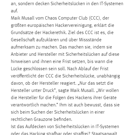
30 Tage
an, sondern decken Sicherheitslücken in den IT-Systemen
auf.
Maik Musall vom Chaos Computer Club (CCC), der
Chat
größten europäischen Hackervereinigung, erklärt die
Name:
Grundsätze der Hackerethik. Ziel des CCC ist es, die
MibewSessionID, MIBEW_UserID, mibew_locale, mibew-
Gesellschaft aufzuklären und über Missstände
chat-frame-style-5e9dbeb1811c0446
aufmerksam zu machen. Das machen sie, indem sie
Anbieter und Hersteller mit Sicherheitslücken auf diese
Zweck:
hinweisen und ihnen eine Frist setzen, bis wann die
Wird benötigt um die Chatfunktion nutzen zu können.
Lücke geschlossen sein soll. Nach Ablauf der Frist
Cookie Laufzeit:
veröffentlicht der CCC die Sicherheitslücke, unabhängig
MibewSessionID, mibew-chat-frame-style-
davon, ob der Hersteller reagiert. „Nur das setzt die
5e9dbeb1811c0446 = Sitzungslaufzeit, mibew_locale = 3
Hersteller unter Druck“, sagte Maik Musall. „Wir wollen
Jahre, MIBEW_UserID = 1 Jahr
die Hersteller für die Folgen des Hackens ihrer Geräte
verantwortlich machen.“ Ihm ist auch bewusst, dass sie
Login
sich beim Suchen der Sicherheitslücken in einer
rechtlichen Grauzone befinden.
Name:
Ist das Aufdecken von Sicherheitslücken in IT-Systemen
fe_user, be_user, be_lastLoginProvider
oder das Hacking strafbar oder straffrei? Staatsanwalt