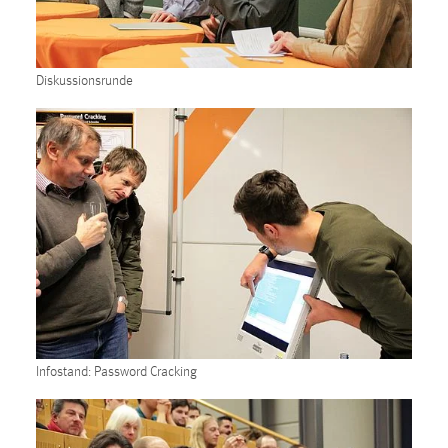
EXTERNE MEDIEN
Um Inhalte von Videoplattformen und Social Media
Plattformen anzeigen zu können, werden von diesen
Diskussionsrunde
externen Medien Cookies gesetzt.
YouTube
Vimeo
Infostand: Password Cracking