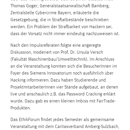
Zweck:
Thomas Goger, Generalstaatsanwaltschaft Bamberg,
Dieser Cookie ist notwendig um sich an der Website
Zentralstelle Cybercrime Bayern, erläuterte die
einloggen zu können.
Gesetzgebung, die in Straftatbestände beschrieben
werden. Ein Problem der Strafbarkeit von Hackern sei,
Cookie Laufzeit:
dass der Vorsatz nicht immer eindeutig nachzuweisen ist.
24 Stunden
Nach den Impulsreferaten folgte eine angeregte
Diskussion, moderiert von Prof. Dr. Ursula Versch
STATISTIK
(Fakultät Maschinenbau/Umwelttechnik). Im Anschluss
an die Veranstaltung konnten sich die BesucherInnen im
Statistik Cookies erfassen Informationen anonym.
Foyer des Siemens Innovatorium noch ausführlich über
Diese Informationen helfen uns zu verstehen, wie
Hacking informieren: Dazu haben Studierende und
unsere Besucher unsere Website nutzen.
ProjektmitarbeiterInnen vier Stände aufgebaut, an denen
Matomo
live und anschaulich z.B. das Password Cracking erklärt
wurde. Dazu gab es einen kleinen Imbiss mit FairTrade-
Name:
Produkten.
_pk_ref, _pk_cvar, _pk_id, _pk_ses
Das EthikForum findet jedes Semester als gemeinsame
Zweck:
Veranstaltung mit dem Caritasverband Amberg-Sulzbach,
Zugriffsstatistik