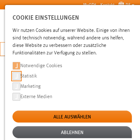
Zum Hauptinhalt springen
MyOTH
Kontakt
DE
COOKIE EINSTELLUNGEN
SUCHE
Wir nutzen Cookies auf unserer Website. Einige von ihnen
sind technisch notwendig, während andere uns helfen,
diese Website zu verbessern oder zusätzliche
JETZT BEWERBEN
Funktionalitäten zur Verfügung zu stellen.
Sie sind hier:
News der OTH Amberg-Weiden
Hochschule
Aktuelles
Notwendige Cookies
Statistik
ETHIKFORUM: DEINE DATEN? MEINE
Marketing
DATEN! ETHICAL HACKING UND DIE
Externe Medien
GRENZEN DES RECHTS
ALLE AUSWÄHLEN
01.12.2016
Smartphones können leicht gehackt
ABLEHNEN