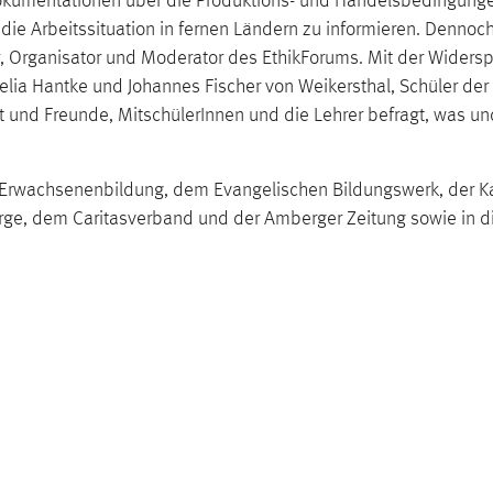
 Dokumentationen über die Produktions- und Handelsbedingung
r die Arbeitssituation in fernen Ländern zu informieren. Denno
yer, Organisator und Moderator des EthikForums. Mit der Widersp
lia Hantke und Johannes Fischer von Weikersthal, Schüler der 
nd Freunde, MitschülerInnen und die Lehrer befragt, was un
n Erwachsenenbildung, dem Evangelischen Bildungswerk, der K
rge, dem Caritasverband und der Amberger Zeitung sowie in d