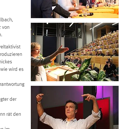
llbach,
z von
n.
ltaktivist
produzieren
nickes
 wie wird es
erantwortung
gter der
nn rät den