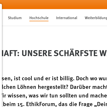
Studium
Hochschule
International
Weiterbildun
CHAFT: UNSERE SCHÄRFSTE W
en, ist cool und er ist billig. Doch wo wu
lchen Löhnen hergestellt? Darüber macht
r wissen, was wir tun sollten und mach
 beim 15. EthikForum, das die Frage „Dein