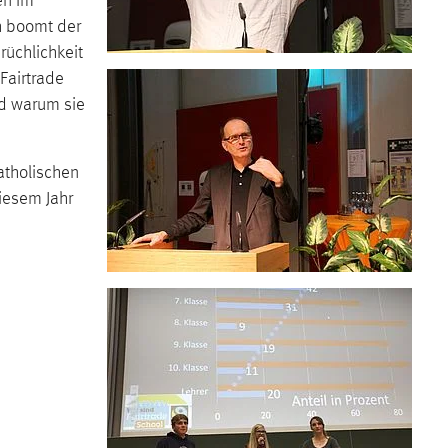
en im
ch boomt der
rüchlichkeit
Fairtrade
d warum sie
atholischen
iesem Jahr