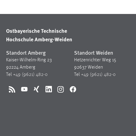
Anbieter:
Google Ireland Limited
Zweck:
Conversion-Tracking
Cookie Laufzeit:
Ostbayerische Technische
3 Monate
Hochschule Amberg-Weiden
Facebook Pixel
Standort Amberg
Standort Weiden
Name:
_fbp
Kaiser-Wilhelm-Ring 23
Hetzenrichter Weg 15
92224 Amberg
92637 Weiden
Anbieter:
Facebook
Tel
+49 (9621) 482-0
Tel
+49 (9621) 482-0
Zweck:
Conversion-Tracking
RSS
YouTube
Xing
LinkedIn
Instagram
Facebook
Cookie Laufzeit:
3 Monate
EXTERNE MEDIEN
Um Inhalte von Videoplattformen und Social Media
Plattformen anzeigen zu können, werden von diesen