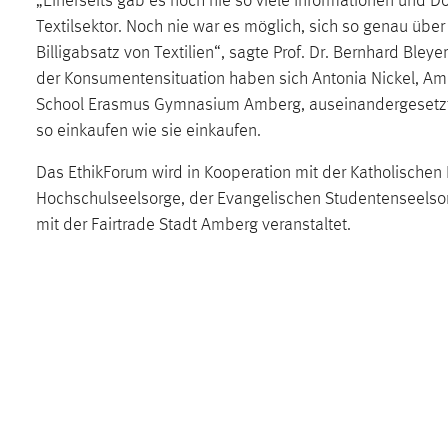
„Einerseits gab es noch nie so viele Informationen und
in diesem Cookie gespeichert, ob man
Textilsektor. Noch nie war es möglich, sich so genau übe
eingeloggt ist.
Billigabsatz von Textilien“, sagte Prof. Dr. Bernhard Ble
der Konsumentensituation haben sich Antonia Nickel, Ame
Sprachpräferenz
School Erasmus Gymnasium Amberg, auseinandergesetzt u
so einkaufen wie sie einkaufen.
Name:
site-language-preference
Das EthikForum wird in Kooperation mit der Katholische
Zweck:
Das Cookie speichert die gewählte
Sprache der Website.
Hochschulseelsorge, der Evangelischen Studentenseelso
mit der Fairtrade Stadt Amberg veranstaltet.
Cookie Laufzeit:
30 Tage
Chat
Name:
MibewSessionID, MIBEW_UserID,
mibew_locale, mibew-chat-frame-style-
5e9dbeb1811c0446
Zweck:
Wird benötigt um die Chatfunktion
nutzen zu können.