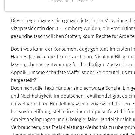
Impressum
|
Datenschutz
aus Bangladesch – (un-)faire Textilind
NOTWENDIGE COOKIES
Notwendige Cookies ermöglichen grundlegende
Diese Frage dränge sich gerade jetzt in der Vorweihnachts
Funktionen und sind für die einwandfreie Funktion der
Vizepräsidentin der OTH Amberg-Weiden, die Produktion
Website erforderlich.
gesundheitsschädlichen Stoffen, kaum Rechte für Arbeite
Einverständnis
Doch was kann der Konsument dagegen tun? Im ersten Im
Name:
Hannes Jaenicke die Textilbranche an. Nicht nur Billig-
cookie_consent
lassen, ohne Verantwortung für die dortigen Zustände zu 
Zweck:
Dieser Cookie speichert die
Appell: „Unsere schärfste Waffe ist der Geldbeutel. Es m
ausgewählten Einverständnis-Optionen
hergestellt?“
des Benutzers
Doch nicht alle Textilhändler sind schwarze Schafe. Eini
Cookie Laufzeit:
1 Jahr
und Nachhaltigkeit. Im deutschen Textilhandel gibt es ein
umweltgerechten Herstellungsweise zugewandt haben. Ein
Performance
hessnatur Stiftung, stellte in seinem Impulsreferat die 
Arbeitsbedingungen und Ökologie, faire Handelsbeziehu
Name:
staticfilecache
Verbrauchern, das Preis-Leistungs-Verhältnis zu überprü
Zweck:
Für performante Seitenauslieferung wird