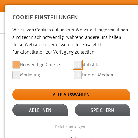
Zum Hauptinhalt springen
COOKIE EINSTELLUNGEN
Wir nutzen Cookies auf unserer Website. Einige von ihnen
Sie sind hier:
sind technisch notwendig, während andere uns helfen,
News der OTH Amberg-Weiden
Hochschule
Aktuelles
diese Website zu verbessern oder zusätzliche
Funktionalitäten zur Verfügung zu stellen.
(UN-)FAIRE TEXTILWIRTS
Notwendige Cookies
Statistik
Marketing
Externe Medien
07.12.2015
ALLE AUSWÄHLEN
Der neue Pullover – passt wie angegoss
unter welchen Bedingungen und zu we
ABLEHNEN
SPEICHERN
beim Kauf kaum jemand Gedanken. „Wi
Details anzeigen
das Gegenteil“, sagte Hannes Jaenicke