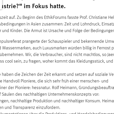
ustrie?“ im Fokus hatte.
zeit auf. Zu Beginn des EthikForums fasste Prof. Christiane He
sbedingungen in Asien zusammen: Zeit und Lohndruck, Einsat
r und Kinder. Die Armut ist Ursache und Folge der Bedingunge
pulsreferat prangerte der Schauspieler und bekennende Umwe
 und Massenmarken, auch Luxusmarken würden billig in Fernost 
übernehmen. Wir, die Verbraucher, sind nicht machtlos, so Jae
uss cool sein, zu fragen, woher kommt das Kleidungsstück, und
ge haben die Zeichen der Zeit erkannt und setzen auf soziale V
e Handvoll Pioniere, die sich sehr früh einer menschen- und
er der Pioniere: hessnatur. Rolf Heimann, Gründungsbeauftra
fünf Säulen des nachhaltigen Unternehmenskonzepts vor:
ngen, nachhaltige Produktion und nachhaltiger Konsum. Heima
fen und Transparenz einzufordern.