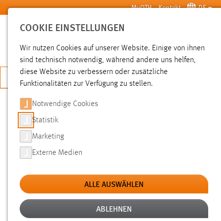
Zum Hauptinhalt springen
MyOTH
Kontakt
DE
COOKIE EINSTELLUNGEN
SUCHE
Wir nutzen Cookies auf unserer Website. Einige von ihnen
sind technisch notwendig, während andere uns helfen,
diese Website zu verbessern oder zusätzliche
JETZT BEWERBEN
Funktionalitäten zur Verfügung zu stellen.
Sie sind hier:
News der OTH Amberg-Weiden
Hochschule
Aktuelles
Notwendige Cookies
Statistik
GEMEINSCHAFTSPROJEKT „AUF
Marketing
FLÜGELN DES GESANGES“
Externe Medien
20.11.2015
ALLE AUSWÄHLEN
„Auf Flügeln des Gesanges“ das Publikum
durch den Abend zu tragen – Dieses Ziel
ABLEHNEN