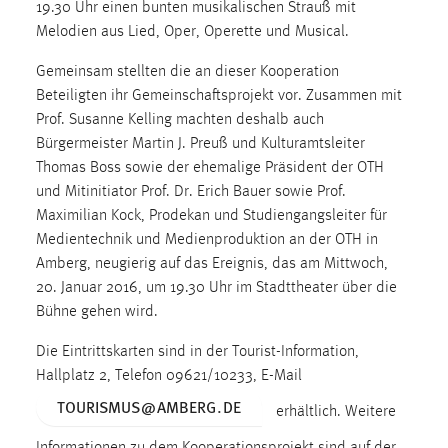
30 Tage
19.30 Uhr einen bunten musikalischen Strauß mit
Melodien aus Lied, Oper, Operette und Musical.
Chat
Gemeinsam stellten die an dieser Kooperation
Beteiligten ihr Gemeinschaftsprojekt vor. Zusammen mit
Name:
Prof. Susanne Kelling machten deshalb auch
MibewSessionID, MIBEW_UserID, mibew_locale, mibew-
Bürgermeister Martin J. Preuß und Kulturamtsleiter
chat-frame-style-5e9dbeb1811c0446
Thomas Boss sowie der ehemalige Präsident der OTH
Zweck:
und Mitinitiator Prof. Dr. Erich Bauer sowie Prof.
Wird benötigt um die Chatfunktion nutzen zu können.
Maximilian Kock, Prodekan und Studiengangsleiter für
Medientechnik und Medienproduktion an der OTH in
Cookie Laufzeit:
Amberg, neugierig auf das Ereignis, das am Mittwoch,
MibewSessionID, mibew-chat-frame-style-
5e9dbeb1811c0446 = Sitzungslaufzeit, mibew_locale = 3
20. Januar 2016, um 19.30 Uhr im Stadttheater über die
Jahre, MIBEW_UserID = 1 Jahr
Bühne gehen wird.
Die Eintrittskarten sind in der Tourist-Information,
Login
Hallplatz 2, Telefon 09621/10233, E-Mail
TOURISMUS
@
AMBERG
.
DE
Name:
erhältlich. Weitere
fe_user, be_user, be_lastLoginProvider