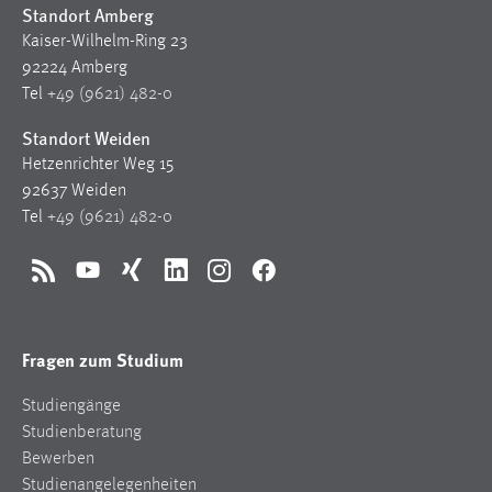
Standort Amberg
Cookie Laufzeit:
Kaiser-Wilhelm-Ring 23
Max. 13 Monate
92224 Amberg
Tel
+49 (9621) 482-0
Standort Weiden
MARKETING
Hetzenrichter Weg 15
Marketing Cookies werden von Drittanbietern
92637 Weiden
verwendet, um personalisierte Werbung anzuzeigen.
Tel
+49 (9621) 482-0
Sie tun dies, indem sie Besucher über Websites
hinweg verfolgen.
RSS
YouTube
Xing
LinkedIn
Instagram
Facebook
Google Ads
Fragen zum Studium
Name:
_gcl_au
Studiengänge
Anbieter:
Studienberatung
Google Ireland Limited
Bewerben
Studienangelegenheiten
Zweck: