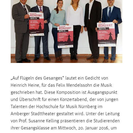
1 Jahr
Performance
Name:
staticfilecache
Zweck:
Für performante Seitenauslieferung wird in diesem Cookie
gespeichert, ob man eingeloggt ist.
„Auf Flügeln des Gesanges“ lautet ein Gedicht von
Sprachpräferenz
Heinrich Heine, für das Felix Mendelssohn die Musik
geschrieben hat. Diese Komposition ist Ausgangspunkt
Name:
und Überschrift für einen Konzertabend, der von jungen
site-language-preference
Talenten der Hochschule für Musik Nürnberg im
Zweck:
Amberger Stadttheater gestaltet wird. Unter der Leitung
Das Cookie speichert die gewählte Sprache der Website.
von Prof. Susanne Kelling präsentieren die Studierenden
Cookie Laufzeit:
ihrer Gesangsklasse am Mittwoch, 20. Januar 2016, um