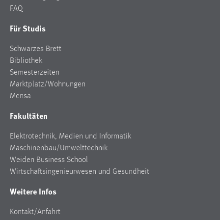
FAQ
Conversion-Tracking
Für Studis
Cookie Laufzeit:
3 Monate
Schwarzes Brett
Bibliothek
Facebook Pixel
Semesterzeiten
Marktplatz/Wohnungen
Name:
Mensa
_fbp
Fakultäten
Anbieter:
Facebook
Elektrotechnik, Medien und Informatik
Zweck:
Maschinenbau/Umwelttechnik
Conversion-Tracking
Weiden Business School
Wirtschaftsingenieurwesen und Gesundheit
Cookie Laufzeit:
3 Monate
Weitere Infos
Kontakt/Anfahrt