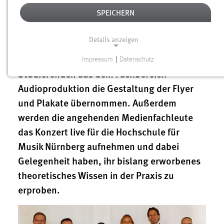
haben sich die Hochschule für Musik
SPEICHERN
Nürnberg, die OTH Amberg-Weiden und das
Kulturreferat der Stadt Amberg mit einem
Details anzeigen
Gemeinschaftsprojekt gesetzt. Für diesen
Konzertabend am 20. Januar 2016 haben
Impressum
|
Datenschutz
NOTWENDIGE COOKIES
Studierenden aus dem Fachbereich
Notwendige Cookies ermöglichen grundlegende
Audioproduktion die Gestaltung der Flyer
Funktionen und sind für die einwandfreie Funktion der
und Plakate übernommen. Außerdem
Website erforderlich.
werden die angehenden Medienfachleute
das Konzert live für die Hochschule für
Einverständnis
Musik Nürnberg aufnehmen und dabei
Name:
Gelegenheit haben, ihr bislang erworbenes
cookie_consent
theoretisches Wissen in der Praxis zu
Zweck:
erproben.
Dieser Cookie speichert die ausgewählten Einverständnis-
Optionen des Benutzers
Cookie Laufzeit: