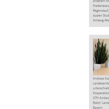
anderem mi
externen Medien Cookies gesetzt.
Niederlassu
Regenstauf, 
dualen Stu
YouTube
Amberg-We
Vimeo
Andreas Koc
Landesamts 
unterschreib
Kooperation
OTH Amberg-
Bolzt/ Land
Bayern