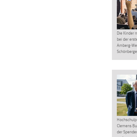
Anbieter:
Google Ireland Limited
Zweck:
Conversion-Tracking
Cookie Laufzeit:
3 Monate
Die Kinder 
bei der ers
Amberg-Weid
Facebook Pixel
Schönberger
Name:
_fbp
Anbieter:
Facebook
Zweck:
Conversion-Tracking
Cookie Laufzeit:
3 Monate
EXTERNE MEDIEN
Hochschulpr
Clemens Buli
Um Inhalte von Videoplattformen und Social Media
der Spende
Plattformen anzeigen zu können, werden von diesen