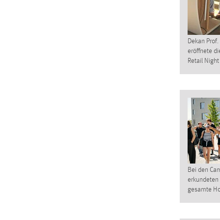
Cookie Laufzeit:
MibewSessionID, mibew-chat-frame-
style-5e9dbeb1811c0446 =
Sitzungslaufzeit, mibew_locale = 3
Dekan Prof.
Jahre, MIBEW_UserID = 1 Jahr
eröffnete d
Retail Night
Login
Name:
fe_user, be_user, be_lastLoginProvider
Zweck:
Dieser Cookie ist notwendig um sich an
der Website einloggen zu können.
Cookie Laufzeit:
24 Stunden
Bei den Ca
STATISTIK
erkundeten 
gesamte Ho
Statistik Cookies erfassen Informationen anonym.
Diese Informationen helfen uns zu verstehen, wie
unsere Besucher unsere Website nutzen.