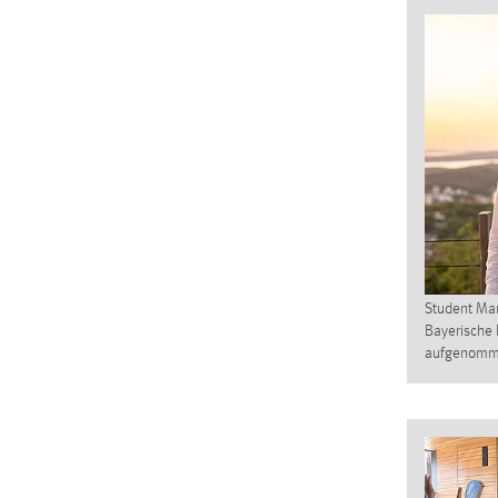
Matomo
Name:
_pk_ref, _pk_cvar, _pk_id, _pk_ses
Zweck:
Zugriffsstatistik
Cookie Laufzeit:
Max. 13 Monate
MARKETING
Marketing Cookies werden von Drittanbietern
Student Mar
verwendet, um personalisierte Werbung anzuzeigen.
Bayerische 
Sie tun dies, indem sie Besucher über Websites
aufgenom
hinweg verfolgen.
Google Ads
Name:
_gcl_au