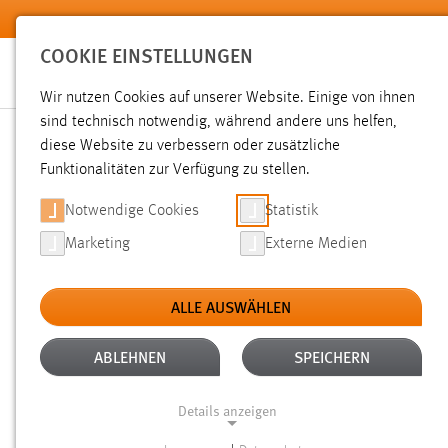
Zum Hauptinhalt springen
COOKIE EINSTELLUNGEN
Wir nutzen Cookies auf unserer Website. Einige von ihnen
Sie sind hier:
sind technisch notwendig, während andere uns helfen,
News der OTH Amberg-Weiden
Hochschule
Aktuelles
diese Website zu verbessern oder zusätzliche
Funktionalitäten zur Verfügung zu stellen.
Text
Notwendige Cookies
Statistik
Filter
Marketing
Externe Medien
Zeitraum
ALLE AUSWÄHLEN
Kategorien
ABLEHNEN
SPEICHERN
Fakultät Elektrotechnik,
Details anzeigen
Medien und Informatik
Fakultät Maschinenbau /
Vikas Pand