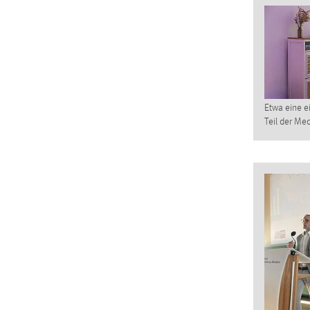
in diesem Cookie gespeichert, ob man
eingeloggt ist.
Sprachpräferenz
Name:
site-language-preference
Etwa eine 
Zweck:
Das Cookie speichert die gewählte
Teil der Me
Sprache der Website.
Cookie Laufzeit:
30 Tage
Chat
Name:
MibewSessionID, MIBEW_UserID,
mibew_locale, mibew-chat-frame-style-
5e9dbeb1811c0446
Zweck:
Wird benötigt um die Chatfunktion
nutzen zu können.