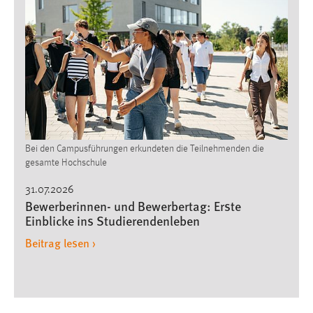
EXTERNE MEDIEN
Um Inhalte von Videoplattformen und Social Media
Plattformen anzeigen zu können, werden von diesen
externen Medien Cookies gesetzt.
YouTube
Vimeo
Bei den Campusführungen erkundeten die Teilnehmenden die
gesamte Hochschule
31.07.2026
Bewerberinnen- und Bewerbertag: Erste
Einblicke ins Studierendenleben
Beitrag lesen ›