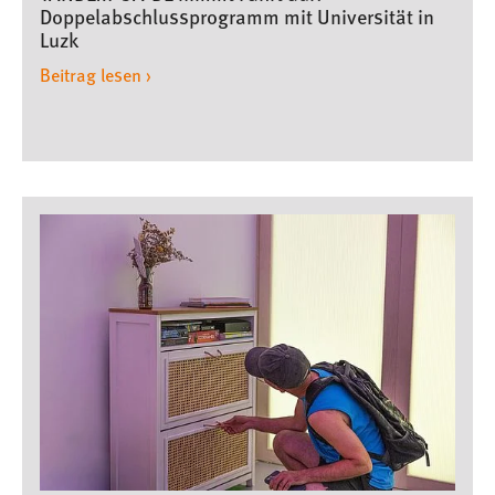
Doppelabschlussprogramm mit Universität in
Zweck:
Luzk
Dieser Cookie ist notwendig um sich an der Website
einloggen zu können.
Beitrag lesen ›
Cookie Laufzeit:
24 Stunden
STATISTIK
Statistik Cookies erfassen Informationen anonym.
Diese Informationen helfen uns zu verstehen, wie
unsere Besucher unsere Website nutzen.
Matomo
Name:
_pk_ref, _pk_cvar, _pk_id, _pk_ses
Zweck:
Zugriffsstatistik