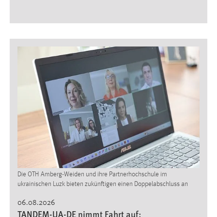
30 Tage
Chat
Name:
MibewSessionID, MIBEW_UserID, mibew_locale, mibew-
chat-frame-style-5e9dbeb1811c0446
Zweck:
Wird benötigt um die Chatfunktion nutzen zu können.
Cookie Laufzeit:
MibewSessionID, mibew-chat-frame-style-
5e9dbeb1811c0446 = Sitzungslaufzeit, mibew_locale = 3
Jahre, MIBEW_UserID = 1 Jahr
Die OTH Amberg-Weiden und ihre Partnerhochschule im
Login
ukrainischen Luzk bieten zukünftigen einen Doppelabschluss an
Name:
06.08.2026
fe_user, be_user, be_lastLoginProvider
TANDEM-UA-DE nimmt Fahrt auf: