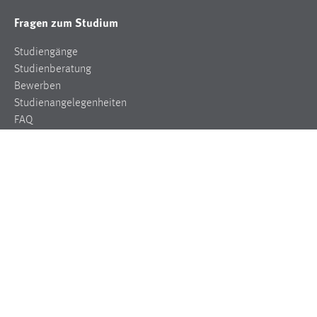
Fragen zum Studium
Studiengänge
Studienberatung
Bewerben
Studienangelegenheiten
FAQ
Für Studis
Schwarzes Brett
Bibliothek
Semesterzeiten
Marktplatz/Wohnungen
Mensa
Fakultäten
Elektrotechnik, Medien und Informatik