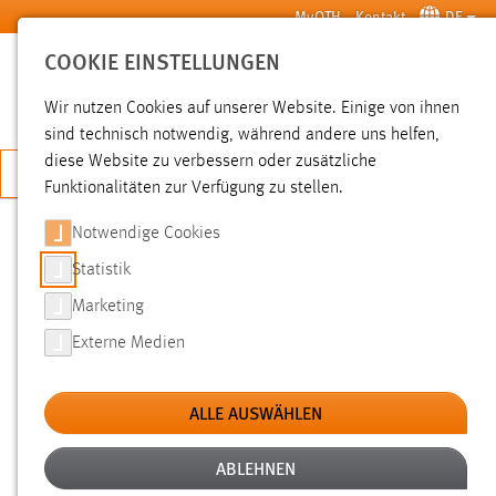
Zum Hauptinhalt springen
MyOTH
Kontakt
DE
COOKIE EINSTELLUNGEN
SUCHE
Wir nutzen Cookies auf unserer Website. Einige von ihnen
sind technisch notwendig, während andere uns helfen,
diese Website zu verbessern oder zusätzliche
JETZT BEWERBEN
Funktionalitäten zur Verfügung zu stellen.
Sie sind hier:
News der OTH Amberg-Weiden
Hochschule
Aktuelles
Notwendige Cookies
Statistik
Filter
Marketing
Externe Medien
Zeitraum
Kategorien
ALLE AUSWÄHLEN
ABLEHNEN
Fakultät Elektrotechnik, Medien und