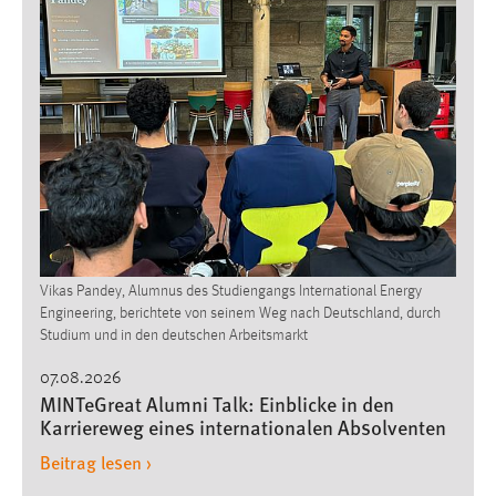
1 Jahr
Performance
Name:
staticfilecache
Zweck:
Für performante Seitenauslieferung wird in diesem Cookie
gespeichert, ob man eingeloggt ist.
Vikas Pandey, Alumnus des Studiengangs International Energy
Sprachpräferenz
Engineering, berichtete von seinem Weg nach Deutschland, durch
Studium und in den deutschen Arbeitsmarkt
Name:
site-language-preference
07.08.2026
MINTeGreat Alumni Talk: Einblicke in den
Zweck:
Karriereweg eines internationalen Absolventen
Das Cookie speichert die gewählte Sprache der Website.
Beitrag lesen ›
Cookie Laufzeit: