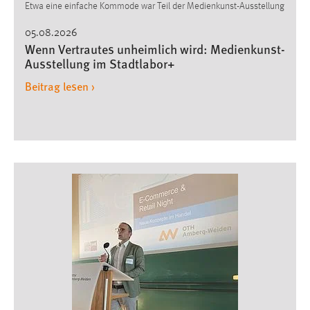
Etwa eine einfache Kommode war Teil der Medienkunst-Ausstellung
Cookie Laufzeit:
05.08.2026
Max. 13 Monate
Wenn Vertrautes unheimlich wird: Medienkunst-
Ausstellung im Stadtlabor+
Beitrag lesen ›
MARKETING
Marketing Cookies werden von Drittanbietern
verwendet, um personalisierte Werbung anzuzeigen.
Sie tun dies, indem sie Besucher über Websites
hinweg verfolgen.
Google Ads
Name:
_gcl_au
Anbieter:
Google Ireland Limited
Zweck: