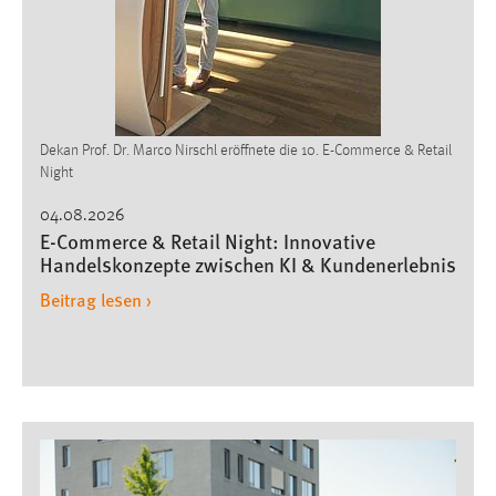
Conversion-Tracking
Cookie Laufzeit:
3 Monate
Facebook Pixel
Dekan Prof. Dr. Marco Nirschl eröffnete die 10. E-Commerce & Retail
Night
Name:
04.08.2026
_fbp
E-Commerce & Retail Night: Innovative
Handelskonzepte zwischen KI & Kundenerlebnis
Anbieter:
Facebook
Beitrag lesen ›
Zweck:
Conversion-Tracking
Cookie Laufzeit:
3 Monate