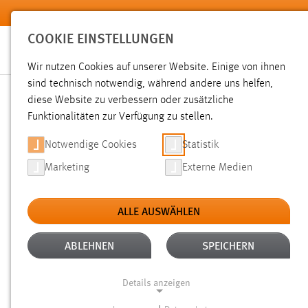
Zum Hauptinhalt springen
COOKIE EINSTELLUNGEN
Wir nutzen Cookies auf unserer Website. Einige von ihnen
Sie sind hier:
sind technisch notwendig, während andere uns helfen,
News der OTH Amberg-Weiden
Hochschule
Aktuelles
diese Website zu verbessern oder zusätzliche
Funktionalitäten zur Verfügung zu stellen.
Text
Notwendige Cookies
Statistik
Filter
Marketing
Externe Medien
Zeitraum
ALLE AUSWÄHLEN
Kategorien
ABLEHNEN
SPEICHERN
Fakultät Elektrotechnik,
Details anzeigen
Medien und Informatik
Fakultät Maschinenbau /
Vikas Pand