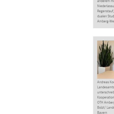
anderem mi
externen Medien Cookies gesetzt.
Niederlassu
Regenstauf, 
dualen Stu
YouTube
Amberg-We
Vimeo
Andreas Koc
Landesamts 
unterschreib
Kooperation
OTH Amberg-
Bolzt/ Land
Bayern