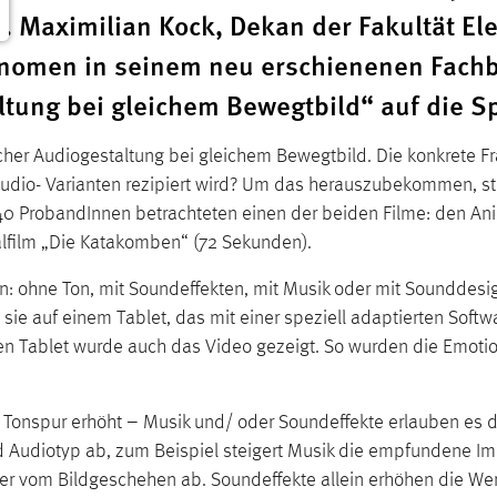
. Maximilian Kock, Dekan der Fakultät Ele
änomen in seinem neu erschienenen Fach
ltung bei gleichem Bewegtbild“ auf die S
icher Audiogestaltung bei gleichem Bewegtbild. Die konkrete F
udio- Varianten rezipiert wird? Um das herauszubekommen, stel
240 ProbandInnen betrachteten einen der beiden Filme: den An
lfilm „Die Katakomben“ (72 Sekunden).
en: ohne Ton, mit Soundeffekten, mit Musik oder mit Sounddes
ie auf einem Tablet, das mit einer speziell adaptierten Soft
n Tablet wurde auch das Video gezeigt. So wurden die Emoti
Tonspur erhöht – Musik und/ oder Soundeffekte erlauben es d
 Audiotyp ab, zum Beispiel steigert Musik die empfundene I
vom Bildgeschehen ab. Soundeffekte allein erhöhen die Werte