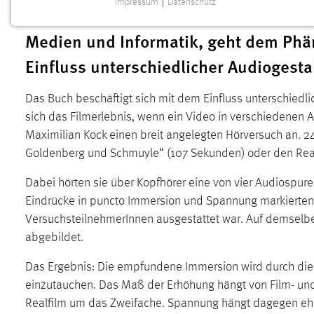
Impressum
|
Datenschutz
Audiogestaltung dabei genau? Prof. Dr
NOTWENDIGE COOKIES
Medien und Informatik, geht dem Ph
Notwendige Cookies ermöglichen grundlegende
Funktionen und sind für die einwandfreie Funktion der
Einfluss unterschiedlicher Audiogesta
Website erforderlich.
Das Buch beschäftigt sich mit dem Einfluss unterschiedl
Einverständnis
sich das Filmerlebnis, wenn ein Video in verschiedenen A
Name:
cookie_consent
Maximilian Kock einen breit angelegten Hörversuch an. 
Goldenberg und Schmuyle“ (107 Sekunden) oder den Rea
Zweck:
Dieser Cookie speichert die
ausgewählten Einverständnis-Optionen
Dabei hörten sie über Kopfhörer eine von vier Audiospur
des Benutzers
Eindrücke in puncto Immersion und Spannung markierten s
Cookie Laufzeit:
1 Jahr
VersuchsteilnehmerInnen ausgestattet war. Auf demselbe
abgebildet.
Performance
Das Ergebnis: Die empfundene Immersion wird durch die 
Name:
staticfilecache
einzutauchen. Das Maß der Erhöhung hängt von Film- und
Realfilm um das Zweifache. Spannung hängt dagegen eher 
Zweck:
Für performante Seitenauslieferung wird