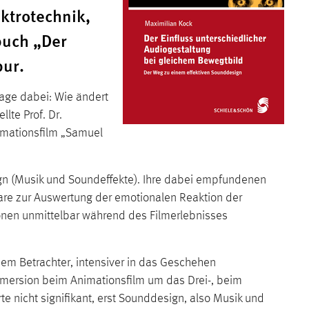
ktrotechnik,
buch „Der
pur.
rage dabei: Wie ändert
lte Prof. Dr.
imationsfilm „Samuel
ign (Musik und Soundeffekte). Ihre dabei empfundenen
ware zur Auswertung der emotionalen Reaktion der
onen unmittelbar während des Filmerlebnisses
em Betrachter, intensiver in das Geschehen
mmersion beim Animationsfilm um das Drei-, beim
 nicht signifikant, erst Sounddesign, also Musik und