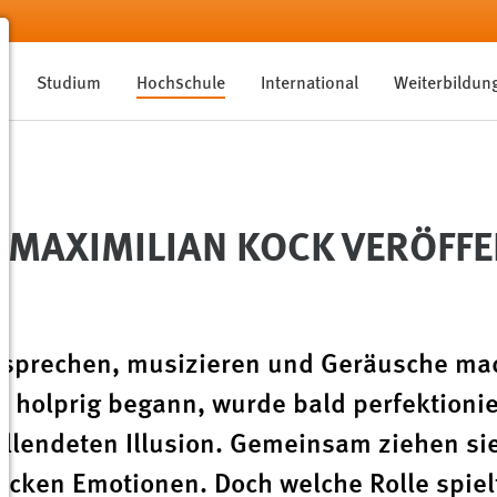
Studium
Hochschule
International
Weiterbildun
. MAXIMILIAN KOCK VERÖFF
nn sprechen, musizieren und Geräusche m
r holprig begann, wurde bald perfektionie
ollendeten Illusion. Gemeinsam ziehen si
cken Emotionen. Doch welche Rolle spiel