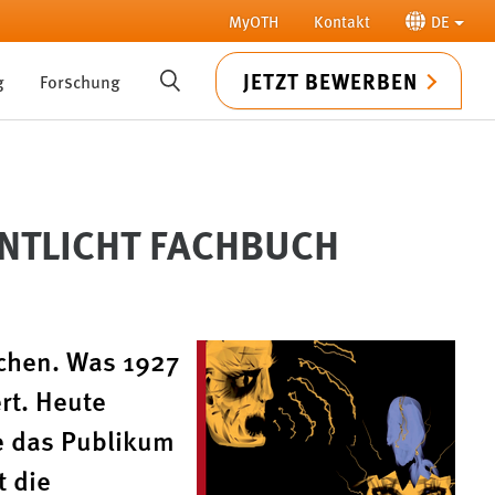
MyOTH
Kontakt
DE
JETZT BEWERBEN
g
Forschung
SUCHE
ENTLICHT FACHBUCH
achen. Was 1927
rt. Heute
e das Publikum
t die