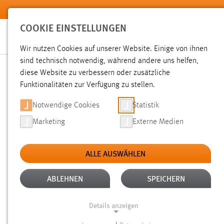
Zum Hauptinhalt springen
COOKIE EINSTELLUNGEN
Wir nutzen Cookies auf unserer Website. Einige von ihnen
Sie sind hier:
sind technisch notwendig, während andere uns helfen,
News der OTH Amberg-Weiden
Hochschule
Aktuelles
diese Website zu verbessern oder zusätzliche
Funktionalitäten zur Verfügung zu stellen.
SOUNDDESIGN: PROF. DR
Notwendige Cookies
Statistik
Marketing
Externe Medien
10.12.2018
ALLE AUSWÄHLEN
Zuerst lernten die Bilder laufen, da
mit dem ersten Tonfilm The Jazz Singe
ABLEHNEN
SPEICHERN
verschmelzen Bild und Ton zu einer v
Details anzeigen
in ihren Bann, erzeugen Spannung, we