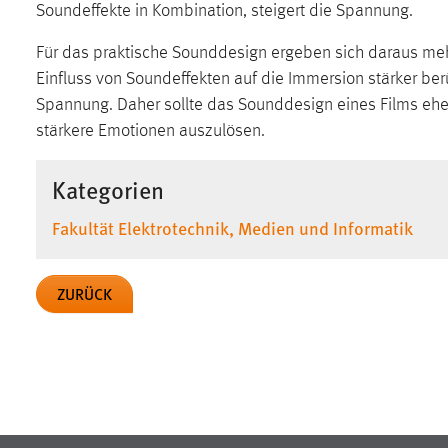
Soundeffekte in Kombination, steigert die Spannung.
in diesem Cookie gespeichert, ob man
eingeloggt ist.
Für das praktische Sounddesign ergeben sich daraus mehr
Einfluss von Soundeffekten auf die Immersion stärker b
Sprachpräferenz
Spannung. Daher sollte das Sounddesign eines Films eher
stärkere Emotionen auszulösen.
Name:
site-language-preference
Zweck:
Das Cookie speichert die gewählte
Kategorien
Sprache der Website.
Fakultät Elektrotechnik, Medien und Informatik
Cookie Laufzeit:
30 Tage
Chat
ZURÜCK
Name:
MibewSessionID, MIBEW_UserID,
mibew_locale, mibew-chat-frame-style-
5e9dbeb1811c0446
Zweck:
Wird benötigt um die Chatfunktion
nutzen zu können.