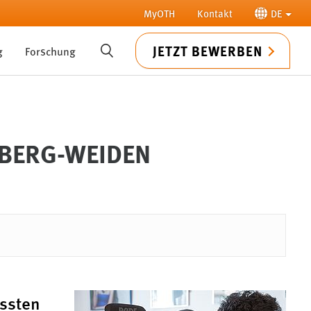
MyOTH
Kontakt
DE
JETZT BEWERBEN
g
Forschung
SUCHE
MBERG-WEIDEN
ssten