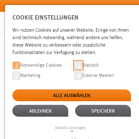
Zum Hauptinhalt springen
COOKIE EINSTELLUNGEN
Wir nutzen Cookies auf unserer Website. Einige von ihnen
Sie sind hier:
sind technisch notwendig, während andere uns helfen,
News der OTH Amberg-Weiden
Hochschule
Aktuelles
diese Website zu verbessern oder zusätzliche
Funktionalitäten zur Verfügung zu stellen.
VERNISSAGE „INTEGRATI
Notwendige Cookies
Statistik
Marketing
Externe Medien
06.06.2016
ALLE AUSWÄHLEN
OTH in A
Donnerstag, 09.06.2016, 16.00
–
19.00 Uhr
|
ABLEHNEN
SPEICHERN
Details anzeigen
Zahlreiche Menschen kommen nach Deu