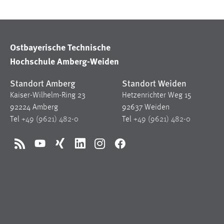
Cookie Laufzeit:
MibewSessionID, mibew-chat-frame-
style-5e9dbeb1811c0446 =
Sitzungslaufzeit, mibew_locale = 3
Jahre, MIBEW_UserID = 1 Jahr
Ostbayerische Technische
Hochschule Amberg-Weiden
Login
Standort Amberg
Standort Weiden
Name:
fe_user, be_user, be_lastLoginProvider
Kaiser-Wilhelm-Ring 23
Hetzenrichter Weg 15
92224 Amberg
92637 Weiden
Zweck:
Dieser Cookie ist notwendig um sich an
Tel
+49 (9621) 482-0
Tel
+49 (9621) 482-0
der Website einloggen zu können.
Cookie Laufzeit:
24 Stunden
RSS
YouTube
Xing
LinkedIn
Instagram
Facebook
STATISTIK
Statistik Cookies erfassen Informationen anonym.
Diese Informationen helfen uns zu verstehen, wie
unsere Besucher unsere Website nutzen.