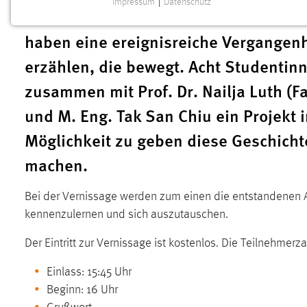
Impressum
|
Datenschutz
und ein Leben in Sicherheit suchen. 
NOTWENDIGE COOKIES
haben eine ereignisreiche Vergangenh
Notwendige Cookies ermöglichen grundlegende
Funktionen und sind für die einwandfreie Funktion der
erzählen, die bewegt. Acht Studenti
Website erforderlich.
zusammen mit Prof. Dr. Nailja Luth (F
Einverständnis
und M. Eng. Tak San Chiu ein Projekt 
Name:
cookie_consent
Möglichkeit zu geben diese Geschichte
Zweck:
Dieser Cookie speichert die
machen.
ausgewählten Einverständnis-Optionen
des Benutzers
Bei der Vernissage werden zum einen die entstandenen A
Cookie Laufzeit:
1 Jahr
kennenzulernen und sich auszutauschen.
Der Eintritt zur Vernissage ist kostenlos. Die Teilnehmerz
Performance
Einlass: 15:45 Uhr
Name:
staticfilecache
Beginn: 16 Uhr
Zweck:
Für performante Seitenauslieferung wird