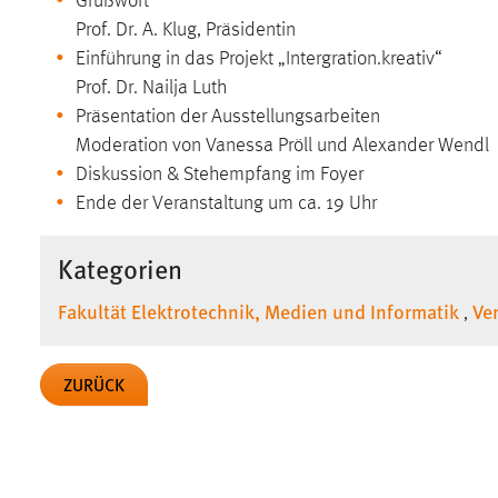
Grußwort
in diesem Cookie gespeichert, ob man
Prof. Dr. A. Klug, Präsidentin
eingeloggt ist.
Einführung in das Projekt „Intergration.kreativ“
Prof. Dr. Nailja Luth
Sprachpräferenz
Präsentation der Ausstellungsarbeiten
Moderation von Vanessa Pröll und Alexander Wendl
Name:
site-language-preference
Diskussion & Stehempfang im Foyer
Zweck:
Das Cookie speichert die gewählte
Ende der Veranstaltung um ca. 19 Uhr
Sprache der Website.
Cookie Laufzeit:
Kategorien
30 Tage
Fakultät Elektrotechnik, Medien und Informatik
Ve
,
Chat
Name:
MibewSessionID, MIBEW_UserID,
ZURÜCK
mibew_locale, mibew-chat-frame-style-
5e9dbeb1811c0446
Zweck:
Wird benötigt um die Chatfunktion
nutzen zu können.