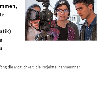
kommen,
te
n
atik)
e
u
ng die Möglichkeit, die ProjektteilnehmerInnen