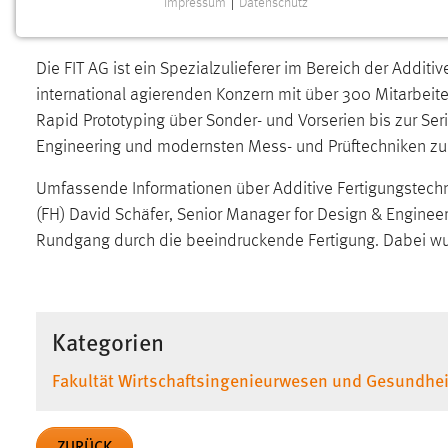
Impressum
|
Datenschutz
der Exkursion zur FIT AG in Lupburg.
NOTWENDIGE COOKIES
Notwendige Cookies ermöglichen grundlegende
Die FIT AG ist ein Spezialzulieferer im Bereich der Additi
Funktionen und sind für die einwandfreie Funktion der
international agierenden Konzern mit über 300 Mitarbeite
Website erforderlich.
Rapid Prototyping über Sonder- und Vorserien bis zur Seri
Einverständnis
Engineering und modernsten Mess- und Prüftechniken zur
Name:
Umfassende Informationen über Additive Fertigungstechnol
cookie_consent
(FH) David Schäfer, Senior Manager for Design & Engineeri
Zweck:
Dieser Cookie speichert die
Rundgang durch die beeindruckende Fertigung. Dabei wu
ausgewählten Einverständnis-Optionen
des Benutzers
Cookie Laufzeit:
1 Jahr
Kategorien
Performance
Fakultät Wirtschaftsingenieurwesen und Gesundhei
Name:
staticfilecache
ZURÜCK
Zweck:
Für performante Seitenauslieferung wird