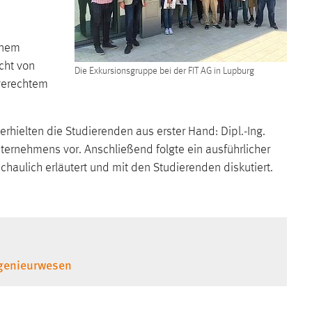
einem
cht von
Die Exkursionsgruppe bei der FIT AG in Lupburg
 gerechtem
rhielten die Studierenden aus erster Hand: Dipl.-Ing.
nternehmens vor. Anschließend folgte ein ausführlicher
ulich erläutert und mit den Studierenden diskutiert.
ngenieurwesen