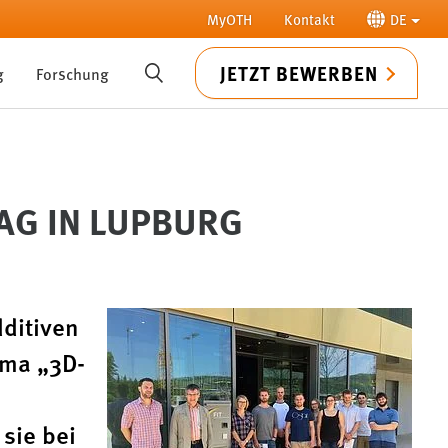
MyOTH
Kontakt
DE
JETZT BEWERBEN
g
Forschung
SUCHE
AG IN LUPBURG
ditiven
ema „3D-
sie bei