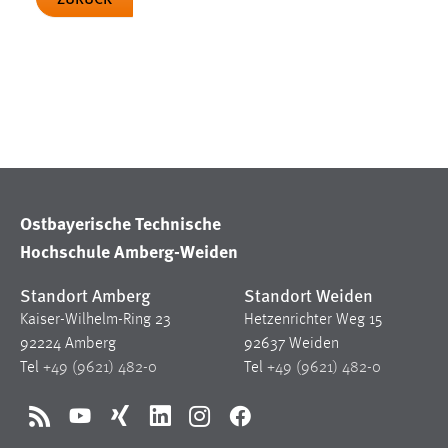
in diesem Cookie gespeichert, ob man
eingeloggt ist.
Sprachpräferenz
Name:
site-language-preference
Zweck:
Das Cookie speichert die gewählte
Sprache der Website.
Ostbayerische Technische
Cookie Laufzeit:
30 Tage
Hochschule Amberg-Weiden
Chat
Standort Amberg
Standort Weiden
Kaiser-Wilhelm-Ring 23
Hetzenrichter Weg 15
Name:
MibewSessionID, MIBEW_UserID,
92224 Amberg
92637 Weiden
mibew_locale, mibew-chat-frame-style-
Tel
+49 (9621) 482-0
Tel
+49 (9621) 482-0
5e9dbeb1811c0446
Zweck:
Wird benötigt um die Chatfunktion
RSS
YouTube
Xing
LinkedIn
Instagram
Facebook
nutzen zu können.