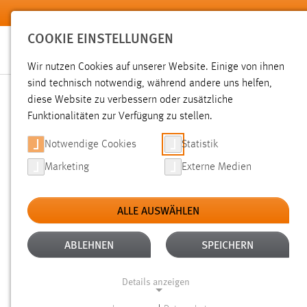
Zum Hauptinhalt springen
COOKIE EINSTELLUNGEN
Wir nutzen Cookies auf unserer Website. Einige von ihnen
Sie sind hier:
sind technisch notwendig, während andere uns helfen,
News der OTH Amberg-Weiden
Hochschule
Aktuelles
diese Website zu verbessern oder zusätzliche
Funktionalitäten zur Verfügung zu stellen.
WIRTSCHAFTSINGENIEURW
Notwendige Cookies
Statistik
Marketing
Externe Medien
06.06.2017
ALLE AUSWÄHLEN
Wie werden heutzutage Prototypen her
Verfahren gibt es? Mit diesen und w
ABLEHNEN
SPEICHERN
Druck“ beschäftigten sich die Studie
Details anzeigen
Engineering“ von Prof. Dr. Franz Mage