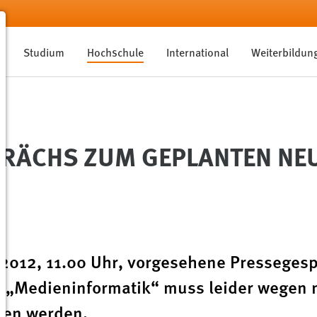
Studium
Hochschule
International
Weiterbildun
PRÄCHS ZUM GEPLANTEN NE
i 2012, 11.00 Uhr, vorgesehene Pressege
„Medieninformatik“ muss leider wegen n
oben werden.