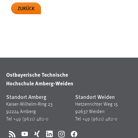
in diesem Cookie gespeichert, ob man
ZURÜCK
eingeloggt ist.
Sprachpräferenz
Name:
site-language-preference
Zweck:
Das Cookie speichert die gewählte
Sprache der Website.
Cookie Laufzeit:
30 Tage
Ostbayerische Technische
Hochschule Amberg-Weiden
Chat
Standort Amberg
Standort Weiden
Name:
MibewSessionID, MIBEW_UserID,
Kaiser-Wilhelm-Ring 23
Hetzenrichter Weg 15
mibew_locale, mibew-chat-frame-style-
92224 Amberg
92637 Weiden
5e9dbeb1811c0446
Tel
+49 (9621) 482-0
Tel
+49 (9621) 482-0
Zweck:
Wird benötigt um die Chatfunktion
nutzen zu können.
RSS
YouTube
Xing
LinkedIn
Instagram
Facebook