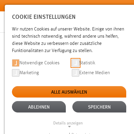
Zum Hauptinhalt springen
COOKIE EINSTELLUNGEN
Wir nutzen Cookies auf unserer Website. Einige von ihnen
Sie sind hier:
sind technisch notwendig, während andere uns helfen,
Pressemeldungen
Hochschule
Aktuelles
diese Website zu verbessern oder zusätzliche
Funktionalitäten zur Verfügung zu stellen.
ABSAGE DES PRESSEGES
Notwendige Cookies
Statistik
Marketing
Externe Medien
„MEDIENINFORMATIK“
ALLE AUSWÄHLEN
24.05.2012
ABLEHNEN
SPEICHERN
Das für den morgigen Freitag, 25. Ma
Weiden geplanten neuen Studiengang 
Details anzeigen
Terminkollisionen kurzfristig versch