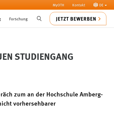
MyOTH
Kontakt
DE
JETZT BEWERBEN
g
Forschung
SUCHE
UEN STUDIENGANG
spräch zum an der Hochschule Amberg-
icht vorhersehbarer