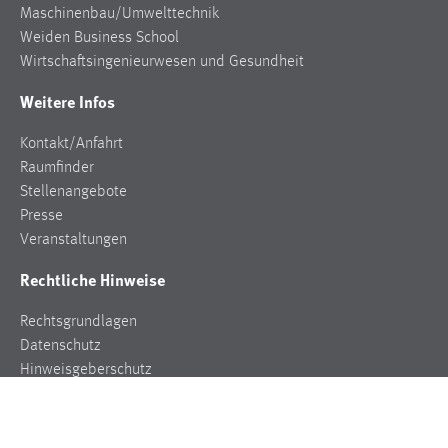
Maschinenbau/Umwelttechnik
Conversion-Tracking
Weiden Business School
Cookie Laufzeit:
Wirtschaftsingenieurwesen und Gesundheit
3 Monate
Weitere Infos
Facebook Pixel
Kontakt/Anfahrt
Raumfinder
Name:
Stellenangebote
_fbp
Presse
Anbieter:
Veranstaltungen
Facebook
Rechtliche Hinweise
Zweck:
Conversion-Tracking
Rechtsgrundlagen
Datenschutz
Cookie Laufzeit:
Hinweisgeberschutz
3 Monate
Impressum