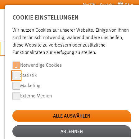
Zum Hauptinhalt springen
MyOTH
Kontakt
DE
COOKIE EINSTELLUNGEN
SUCHE
Wir nutzen Cookies auf unserer Website. Einige von ihnen
sind technisch notwendig, während andere uns helfen,
diese Website zu verbessern oder zusätzliche
JETZT BEWERBEN
Funktionalitäten zur Verfügung zu stellen.
Sie sind hier:
Pressemeldungen
Hochschule
Aktuelles
Notwendige Cookies
Statistik
BERUFSBEGLEITENDES STUDIUM:
Marketing
OTH AMBERG-WEIDEN KOOPERIERT
Externe Medien
MIT DER SCHULE FÜR HOTEL- UND
TOURISMUSMANAGEMENT WIESAU
ALLE AUSWÄHLEN
ABLEHNEN
23.06.2016