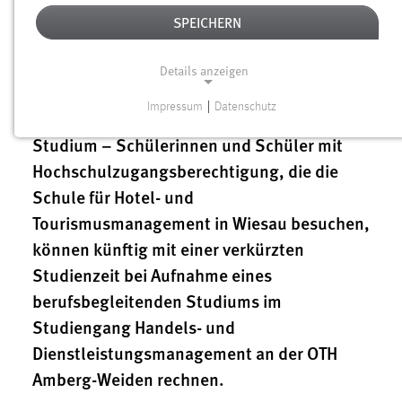
Donnerstag, 30.06.2016, 09.30 Uhr
| OTH in
SPEICHERN
Weiden, Konferenzraum im Mesagebäude
Details anzeigen
Impressum
|
Datenschutz
Berufsausbildung plus berufsbegleitendes
NOTWENDIGE COOKIES
Studium – Schülerinnen und Schüler mit
Notwendige Cookies ermöglichen grundlegende
Hochschulzugangsberechtigung, die die
Funktionen und sind für die einwandfreie Funktion der
Schule für Hotel- und
Website erforderlich.
Tourismusmanagement in Wiesau besuchen,
Einverständnis
können künftig mit einer verkürzten
Studienzeit bei Aufnahme eines
Name:
cookie_consent
berufsbegleitenden Studiums im
Studiengang Handels- und
Zweck:
Dieser Cookie speichert die ausgewählten Einverständnis-
Dienstleistungsmanagement an der OTH
Optionen des Benutzers
Amberg-Weiden rechnen.
Cookie Laufzeit: