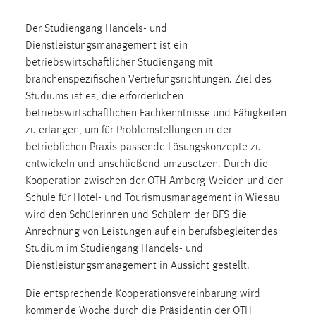
1 Jahr
Der Studiengang Handels- und
Dienstleistungsmanagement ist ein
Performance
betriebswirtschaftlicher Studiengang mit
branchenspezifischen Vertiefungsrichtungen. Ziel des
Name:
Studiums ist es, die erforderlichen
staticfilecache
betriebswirtschaftlichen Fachkenntnisse und Fähigkeiten
Zweck:
zu erlangen, um für Problemstellungen in der
Für performante Seitenauslieferung wird in diesem Cookie
betrieblichen Praxis passende Lösungskonzepte zu
gespeichert, ob man eingeloggt ist.
entwickeln und anschließend umzusetzen. Durch die
Kooperation zwischen der OTH Amberg-Weiden und der
Sprachpräferenz
Schule für Hotel- und Tourismusmanagement in Wiesau
wird den Schülerinnen und Schülern der BFS die
Name:
Anrechnung von Leistungen auf ein berufsbegleitendes
site-language-preference
Studium im Studiengang Handels- und
Zweck:
Dienstleistungsmanagement in Aussicht gestellt.
Das Cookie speichert die gewählte Sprache der Website.
Die entsprechende Kooperationsvereinbarung wird
Cookie Laufzeit:
kommende Woche durch die Präsidentin der OTH