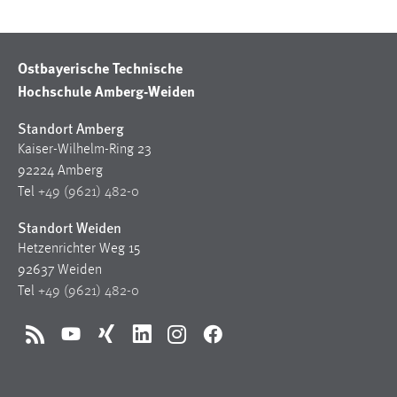
EXTERNE MEDIEN
Um Inhalte von Videoplattformen und Social Media
Plattformen anzeigen zu können, werden von diesen
Ostbayerische Technische
externen Medien Cookies gesetzt.
Hochschule Amberg-Weiden
YouTube
Standort Amberg
Kaiser-Wilhelm-Ring 23
92224 Amberg
Vimeo
Tel
+49 (9621) 482-0
Standort Weiden
Hetzenrichter Weg 15
92637 Weiden
Tel
+49 (9621) 482-0
RSS
YouTube
Xing
LinkedIn
Instagram
Facebook