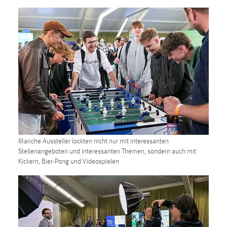
Cookie Laufzeit:
Max. 13 Monate
MARKETING
Marketing Cookies werden von Drittanbietern
verwendet, um personalisierte Werbung anzuzeigen.
Sie tun dies, indem sie Besucher über Websites
hinweg verfolgen.
Manche Aussteller lockten nicht nur mit interessanten
Google Ads
Stellenangeboten und interessanten Themen, sondern auch mit
Kickern, Bier-Pong und Videospielen
Name:
_gcl_au
Anbieter:
Google Ireland Limited
Zweck: