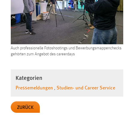
Conversion-Tracking
Cookie Laufzeit:
3 Monate
Facebook Pixel
Auch professionelle Fotoshootings und Bewerbungsmappenchecks
Name:
gehörten zum Angebot des careerdays
_fbp
Anbieter:
Kategorien
Facebook
Pressemeldungen
Studien- und Career Service
Zweck:
,
Conversion-Tracking
Cookie Laufzeit:
ZURÜCK
3 Monate