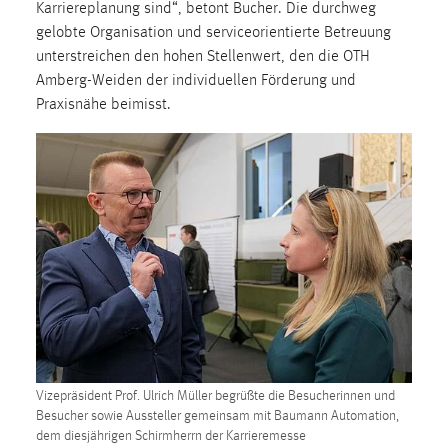
Karriereplanung sind“, betont Bucher. Die durchweg
Zweck:
gelobte Organisation und serviceorientierte Betreuung
Dieser Cookie ist notwendig um sich an der Website
unterstreichen den hohen Stellenwert, den die OTH
einloggen zu können.
Amberg-Weiden der individuellen Förderung und
Cookie Laufzeit:
Praxisnähe beimisst.
24 Stunden
STATISTIK
Statistik Cookies erfassen Informationen anonym.
Diese Informationen helfen uns zu verstehen, wie
unsere Besucher unsere Website nutzen.
Matomo
Name:
_pk_ref, _pk_cvar, _pk_id, _pk_ses
Vizepräsident Prof. Ulrich Müller begrüßte die Besucherinnen und
Besucher sowie Aussteller gemeinsam mit Baumann Automation,
Zweck:
dem diesjährigen Schirmherrn der Karrieremesse
Zugriffsstatistik