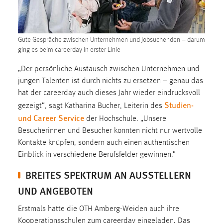
1 Jahr
Performance
Gute Gespräche zwischen Unternehmen und Jobsuchenden – darum
ging es beim careerday in erster Linie
Name:
staticfilecache
„Der persönliche Austausch zwischen Unternehmen und
jungen Talenten ist durch nichts zu ersetzen – genau das
Zweck:
hat der careerday auch dieses Jahr wieder eindrucksvoll
Für performante Seitenauslieferung wird in diesem Cookie
Studien-
gezeigt“, sagt Katharina Bucher, Leiterin des
gespeichert, ob man eingeloggt ist.
und Career Service
der Hochschule. „Unsere
Besucherinnen und Besucher konnten nicht nur wertvolle
Sprachpräferenz
Kontakte knüpfen, sondern auch einen authentischen
Einblick in verschiedene Berufsfelder gewinnen.“
Name:
site-language-preference
BREITES SPEKTRUM AN AUSSTELLERN
Zweck:
UND ANGEBOTEN
Das Cookie speichert die gewählte Sprache der Website.
Erstmals hatte die OTH Amberg-Weiden auch ihre
Cookie Laufzeit:
Kooperationsschulen zum careerday eingeladen. Das