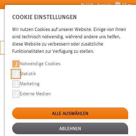
Zum Hauptinhalt springen
MyOTH
Kontakt
DE
COOKIE EINSTELLUNGEN
SUCHE
Wir nutzen Cookies auf unserer Website. Einige von ihnen
sind technisch notwendig, während andere uns helfen,
diese Website zu verbessern oder zusätzliche
JETZT BEWERBEN
Funktionalitäten zur Verfügung zu stellen.
Sie sind hier:
Pressemeldungen
Hochschule
Aktuelles
Notwendige Cookies
Statistik
CAREERDAY 2025:
Marketing
KARRIERECHANCEN ENTDECKEN,
Externe Medien
KONTAKTE KNÜPFEN
ALLE AUSWÄHLEN
14.05.2025
Mit 79 Ausstellern aus unterschiedlichsten
ABLEHNEN