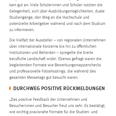
30 Tage
kam gut an: Viele Schülerinnen und Schüler nutzten die
Gelegenheit, sich über Ausbildungsmöglichkeiten, duale
Chat
Studiengänge, den Weg an die Hochschule und
potenzielle Arbeitgeber während und nach dem Studium
Name:
zu informieren.
MibewSessionID, MIBEW_UserID, mibew_locale, mibew-
chat-frame-style-5e9dbeb1811c0446
Die Vielfalt der Aussteller – von regionalen Unternehmen
über internationale Konzerne bis hin zu öffentlichen
Zweck:
Institutionen und Behörden – spiegelte die breite
Wird benötigt um die Chatfunktion nutzen zu können.
berufliche Landschaft wider. Ebenso gefragt waren die
Cookie Laufzeit:
begleitenden Formate wie Bewerbungsmappenchecks
MibewSessionID, mibew-chat-frame-style-
und professionelle Fotoshootings, die während des
5e9dbeb1811c0446 = Sitzungslaufzeit, mibew_locale = 3
gesamten Messetags gut besucht waren.
Jahre, MIBEW_UserID = 1 Jahr
DURCHWEG POSITIVE RÜCKMELDUNGEN
Login
„Das positive Feedback der Unternehmen und
Name:
Besucherinnen und Besucher freut uns sehr. Es bestätigt,
fe_user, be_user, be_lastLoginProvider
wie wichtig praxisnahe Formate für die Studien- und