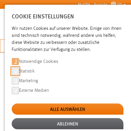
Zum Hauptinhalt springen
MyOTH
Kontakt
DE
COOKIE EINSTELLUNGEN
SUCHE
Wir nutzen Cookies auf unserer Website. Einige von ihnen
sind technisch notwendig, während andere uns helfen,
diese Website zu verbessern oder zusätzliche
JETZT BEWERBEN
Funktionalitäten zur Verfügung zu stellen.
Sie sind hier:
Pressemeldungen
Hochschule
Aktuelles
Notwendige Cookies
Statistik
INSTITUT FÜR ENERGIETECHNIK
Marketing
(IFE) DER OTH AMBERG-WEIDEN:
Externe Medien
300.000 EURO FÜR
ENERGIEEFFIZIENZNETZWERK ILE-
ALLE AUSWÄHLEN
AOM
ABLEHNEN