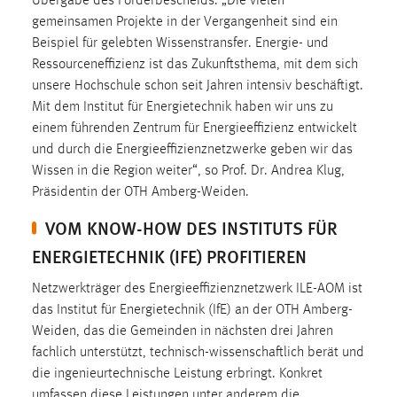
Übergabe des Förderbescheids. „Die vielen
Zweck:
gemeinsamen Projekte in der Vergangenheit sind ein
Dieser Cookie ist notwendig um sich an der Website
Beispiel für gelebten Wissenstransfer. Energie- und
einloggen zu können.
Ressourceneffizienz ist das Zukunftsthema, mit dem sich
Cookie Laufzeit:
unsere Hochschule schon seit Jahren intensiv beschäftigt.
24 Stunden
Mit dem Institut für Energietechnik haben wir uns zu
einem führenden Zentrum für Energieeffizienz entwickelt
und durch die Energieeffizienznetzwerke geben wir das
Wissen in die Region weiter“, so Prof. Dr. Andrea Klug,
STATISTIK
Präsidentin der OTH Amberg-Weiden.
Statistik Cookies erfassen Informationen anonym.
VOM KNOW-HOW DES INSTITUTS FÜR
Diese Informationen helfen uns zu verstehen, wie
unsere Besucher unsere Website nutzen.
ENERGIETECHNIK (IFE) PROFITIEREN
Matomo
Netzwerkträger des Energieeffizienznetzwerk ILE-AOM ist
das Institut für Energietechnik (IfE) an der OTH Amberg-
Name:
Weiden, das die Gemeinden in nächsten drei Jahren
_pk_ref, _pk_cvar, _pk_id, _pk_ses
fachlich unterstützt, technisch-wissenschaftlich berät und
die ingenieurtechnische Leistung erbringt. Konkret
Zweck:
umfassen diese Leistungen unter anderem die
Zugriffsstatistik