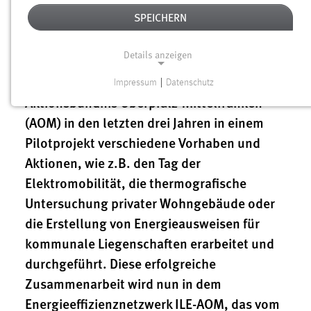
23.01.2018
SPEICHERN
Zehn Kommunen ein Ziel: Die Umsetzung
der Energiewende. In Zusammenarbeit mit
Details anzeigen
dem Institut für Energietechnik (IfE) GmbH
an der OTH Amberg-Weiden hat das
Impressum
|
Datenschutz
NOTWENDIGE COOKIES
Aktionsbündnis Oberpfalz-Mittelfranken
Notwendige Cookies ermöglichen grundlegende
(AOM) in den letzten drei Jahren in einem
Funktionen und sind für die einwandfreie Funktion der
Pilotprojekt verschiedene Vorhaben und
Website erforderlich.
Aktionen, wie z.B. den Tag der
Elektromobilität, die thermografische
Einverständnis
Untersuchung privater Wohngebäude oder
Name:
die Erstellung von Energieausweisen für
cookie_consent
kommunale Liegenschaften erarbeitet und
Zweck:
durchgeführt. Diese erfolgreiche
Dieser Cookie speichert die ausgewählten Einverständnis-
Zusammenarbeit wird nun in dem
Optionen des Benutzers
Energieeffizienznetzwerk ILE-AOM, das vom
Cookie Laufzeit: