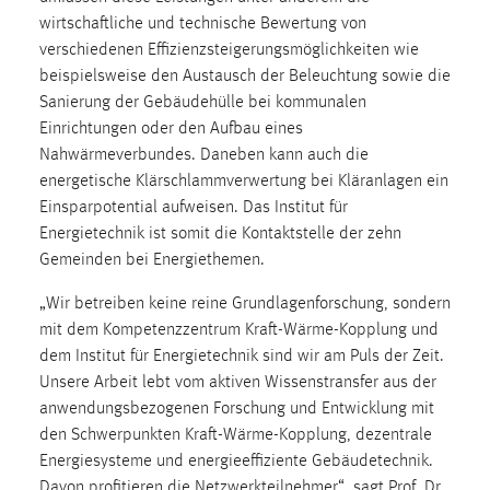
wirtschaftliche und technische Bewertung von
Cookie Laufzeit:
verschiedenen Effizienzsteigerungsmöglichkeiten wie
Max. 13 Monate
beispielsweise den Austausch der Beleuchtung sowie die
Sanierung der Gebäudehülle bei kommunalen
Einrichtungen oder den Aufbau eines
MARKETING
Nahwärmeverbundes. Daneben kann auch die
energetische Klärschlammverwertung bei Kläranlagen ein
Marketing Cookies werden von Drittanbietern
Einsparpotential aufweisen. Das Institut für
verwendet, um personalisierte Werbung anzuzeigen.
Energietechnik ist somit die Kontaktstelle der zehn
Sie tun dies, indem sie Besucher über Websites
Gemeinden bei Energiethemen.
hinweg verfolgen.
„Wir betreiben keine reine Grundlagenforschung, sondern
Google Ads
mit dem Kompetenzzentrum Kraft-Wärme-Kopplung und
dem Institut für Energietechnik sind wir am Puls der Zeit.
Name:
Unsere Arbeit lebt vom aktiven Wissenstransfer aus der
_gcl_au
anwendungsbezogenen Forschung und Entwicklung mit
Anbieter:
den Schwerpunkten Kraft-Wärme-Kopplung, dezentrale
Google Ireland Limited
Energiesysteme und energieeffiziente Gebäudetechnik.
Davon profitieren die Netzwerkteilnehmer“, sagt Prof. Dr.
Zweck: