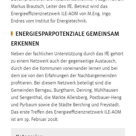
Conversion-Tracking
Markus Brautsch, Leiter des IfE. Betreut wird das
Energieeffizienznetzwerk ILE-AOM von M.Eng. Ingo
Cookie Laufzeit:
Endres vom Institut für Energietechnik.
3 Monate
ENERGIESPARPOTENZIALE GEMEINSAM
ERKENNEN
Facebook Pixel
Name:
Neben der fachlichen Unterstützung durch das IfE gehört
_fbp
zu einem Netzwerk auch der gegenseitige Austausch,
durch den die Kommunen voneinander lernen und bei
Anbieter:
dem sie von den Erfahrungen der Nachbargemeinden
Facebook
profitieren. Bei diesem Netzwerk beteiligt sind die
Zweck:
Gemeinden Berngau, Burgthann, Deining, Mühlhausen
Conversion-Tracking
und Sengenthal, die Märkte Allersberg, Postbauer-Heng
und Pyrbaum sowie die Städte Berching und Freystadt.
Cookie Laufzeit:
Das erste Treffen des Energieeffizienznetzwerk ILE-AOM
3 Monate
ist am 19. Februar 2018.