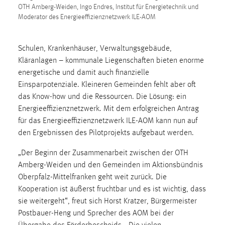
30 Tage
OTH Amberg-Weiden, Ingo Endres, Institut für Energietechnik und
Moderator des Energieeffizienznetzwerk ILE-AOM
Chat
Schulen, Krankenhäuser, Verwaltungsgebäude,
Name:
Kläranlagen – kommunale Liegenschaften bieten enorme
MibewSessionID, MIBEW_UserID, mibew_locale, mibew-
energetische und damit auch finanzielle
chat-frame-style-5e9dbeb1811c0446
Einsparpotenziale. Kleineren Gemeinden fehlt aber oft
Zweck:
das Know-how und die Ressourcen. Die Lösung: ein
Wird benötigt um die Chatfunktion nutzen zu können.
Energieeffizienznetzwerk. Mit dem erfolgreichen Antrag
für das Energieeffizienznetzwerk ILE-AOM kann nun auf
Cookie Laufzeit:
den Ergebnissen des Pilotprojekts aufgebaut werden.
MibewSessionID, mibew-chat-frame-style-
5e9dbeb1811c0446 = Sitzungslaufzeit, mibew_locale = 3
„Der Beginn der Zusammenarbeit zwischen der OTH
Jahre, MIBEW_UserID = 1 Jahr
Amberg-Weiden und den Gemeinden im Aktionsbündnis
Oberpfalz-Mittelfranken geht weit zurück. Die
Login
Kooperation ist äußerst fruchtbar und es ist wichtig, dass
sie weitergeht“, freut sich Horst Kratzer, Bürgermeister
Name:
Postbauer-Heng und Sprecher des AOM bei der
fe_user, be_user, be_lastLoginProvider