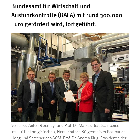
Bundesamt für Wirtschaft und
1 Jahr
Ausfuhrkontrolle (BAFA) mit rund 300.000
Euro gefördert wird, fortgeführt.
Performance
Name:
staticfilecache
Zweck:
Für performante Seitenauslieferung wird in diesem Cookie
gespeichert, ob man eingeloggt ist.
Sprachpräferenz
Name:
site-language-preference
Zweck:
Das Cookie speichert die gewählte Sprache der Website.
Von links: Anton Riedmayr und Prof. Dr. Markus Brautsch, beide
Institut für Energietechnik, Horst Kratzer, Bürgermeister Postbauer-
Cookie Laufzeit:
Heng und Sprecher des AOM, Prof. Dr. Andrea Klug, Präsidentin der