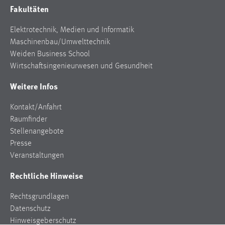
EXTERNE MEDIEN
Fakultäten
Um Inhalte von Videoplattformen und Social Media
Elektrotechnik, Medien und Informatik
Plattformen anzeigen zu können, werden von diesen
Maschinenbau/Umwelttechnik
externen Medien Cookies gesetzt.
Weiden Business School
Wirtschaftsingenieurwesen und Gesundheit
YouTube
Weitere Infos
Vimeo
Kontakt/Anfahrt
Raumfinder
Stellenangebote
Presse
Veranstaltungen
Rechtliche Hinweise
Rechtsgrundlagen
Datenschutz
Hinweisgeberschutz