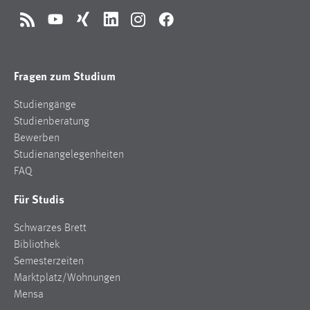
Conversion-Tracking
RSS
YouTube
Xing
LinkedIn
Instagram
Facebook
Cookie Laufzeit:
3 Monate
Fragen zum Studium
Facebook Pixel
Studiengänge
Studienberatung
Name:
Bewerben
_fbp
Studienangelegenheiten
Anbieter:
FAQ
Facebook
Für Studis
Zweck:
Conversion-Tracking
Schwarzes Brett
Bibliothek
Cookie Laufzeit:
3 Monate
Semesterzeiten
Marktplatz/Wohnungen
Mensa