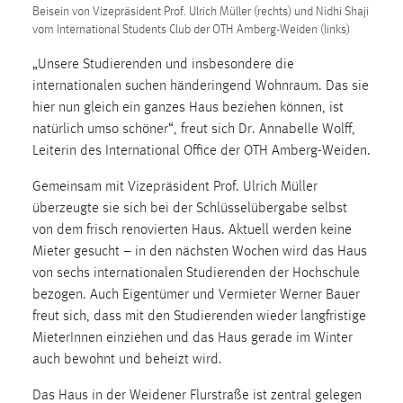
Beisein von Vizepräsident Prof. Ulrich Müller (rechts) und Nidhi Shaji
1 Jahr
vom International Students Club der OTH Amberg-Weiden (links)
„Unsere Studierenden und insbesondere die
Performance
internationalen suchen händeringend Wohnraum. Das sie
Name:
hier nun gleich ein ganzes Haus beziehen können, ist
staticfilecache
natürlich umso schöner“, freut sich Dr. Annabelle Wolff,
Leiterin des International Office der OTH Amberg-Weiden.
Zweck:
Für performante Seitenauslieferung wird in diesem Cookie
Gemeinsam mit Vizepräsident Prof. Ulrich Müller
gespeichert, ob man eingeloggt ist.
überzeugte sie sich bei der Schlüsselübergabe selbst
von dem frisch renovierten Haus. Aktuell werden keine
Sprachpräferenz
Mieter gesucht – in den nächsten Wochen wird das Haus
von sechs internationalen Studierenden der Hochschule
Name:
bezogen. Auch Eigentümer und Vermieter Werner Bauer
site-language-preference
freut sich, dass mit den Studierenden wieder langfristige
Zweck:
MieterInnen einziehen und das Haus gerade im Winter
Das Cookie speichert die gewählte Sprache der Website.
auch bewohnt und beheizt wird.
Cookie Laufzeit:
Das Haus in der Weidener Flurstraße ist zentral gelegen