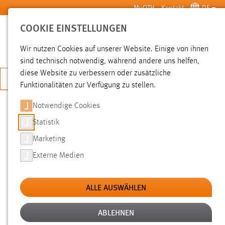
Zum Hauptinhalt springen
MyOTH
Kontakt
DE
COOKIE EINSTELLUNGEN
SUCHE
Wir nutzen Cookies auf unserer Website. Einige von ihnen
sind technisch notwendig, während andere uns helfen,
diese Website zu verbessern oder zusätzliche
JETZT BEWERBEN
Funktionalitäten zur Verfügung zu stellen.
Sie sind hier:
Pressemeldungen
Hochschule
Aktuelles
Notwendige Cookies
Statistik
INTERNATIONAL STUDENT HOUSE
Marketing
IN WEIDEN – WOHNRAUM FÜR
Externe Medien
INTERNATIONALE STUDIERENDE
ALLE AUSWÄHLEN
14.03.2023
Drei Etagen, sechs Zimmer und Platz für
ABLEHNEN