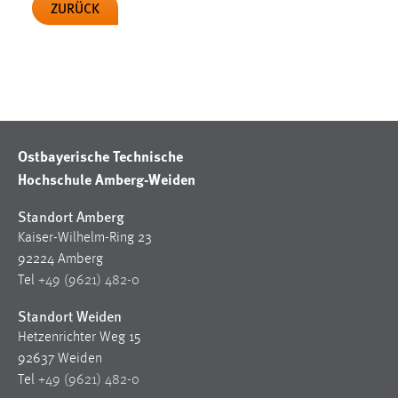
ZURÜCK
Cookie Laufzeit:
Max. 13 Monate
MARKETING
Marketing Cookies werden von Drittanbietern
Ostbayerische Technische
verwendet, um personalisierte Werbung anzuzeigen.
Hochschule Amberg-Weiden
Sie tun dies, indem sie Besucher über Websites
Standort Amberg
hinweg verfolgen.
Kaiser-Wilhelm-Ring 23
Google Ads
92224 Amberg
Tel
+49 (9621) 482-0
Name:
_gcl_au
Standort Weiden
Hetzenrichter Weg 15
Anbieter:
92637 Weiden
Google Ireland Limited
Tel
+49 (9621) 482-0
Zweck: