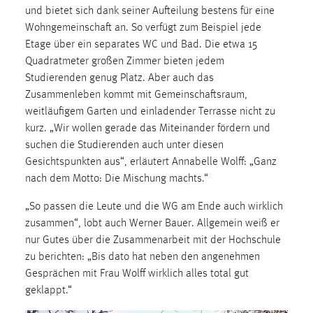
30 Tage
und bietet sich dank seiner Aufteilung bestens für eine
Wohngemeinschaft an. So verfügt zum Beispiel jede
Chat
Etage über ein separates WC und Bad. Die etwa 15
Quadratmeter großen Zimmer bieten jedem
Name:
Studierenden genug Platz. Aber auch das
MibewSessionID, MIBEW_UserID, mibew_locale, mibew-
Zusammenleben kommt mit Gemeinschaftsraum,
chat-frame-style-5e9dbeb1811c0446
weitläufigem Garten und einladender Terrasse nicht zu
Zweck:
kurz. „Wir wollen gerade das Miteinander fördern und
Wird benötigt um die Chatfunktion nutzen zu können.
suchen die Studierenden auch unter diesen
Gesichtspunkten aus“, erläutert Annabelle Wolff: „Ganz
Cookie Laufzeit:
nach dem Motto: Die Mischung machts.“
MibewSessionID, mibew-chat-frame-style-
5e9dbeb1811c0446 = Sitzungslaufzeit, mibew_locale = 3
„So passen die Leute und die WG am Ende auch wirklich
Jahre, MIBEW_UserID = 1 Jahr
zusammen“, lobt auch Werner Bauer. Allgemein weiß er
nur Gutes über die Zusammenarbeit mit der Hochschule
Login
zu berichten: „Bis dato hat neben den angenehmen
Gesprächen mit Frau Wolff wirklich alles total gut
Name:
geklappt.“
fe_user, be_user, be_lastLoginProvider