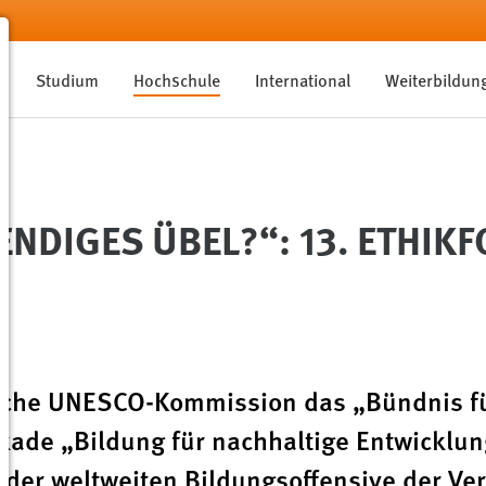
Studium
Hochschule
International
Weiterbildun
NDIGES ÜBEL?“: 13. ETHIK
sche UNESCO-Kommission das „Bündnis für
ade „Bildung für nachhaltige Entwicklung
n der weltweiten Bildungsoffensive der Ve