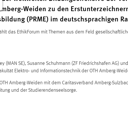
Amberg-Weiden zu den Erstunterzeichnern 
bildung (PRME) im deutschsprachigen R
ählt das EthikForum mit Themen aus dem Feld gesellschaftliche
hey (MAN SE), Susanne Schuhmann (ZF Friedrichshafen AG) und
Fakultät Elektro- und Informationstechnik der OTH Amberg-Wei
er OTH Amberg-Weiden mit dem Caritasverband Amberg-Sulzbac
itung und der Studierendenseelsorge.