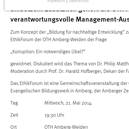
Impressum
|
Datenschutz
NOTWENDIGE COOKIES
umsetzen. Zusätzlich gehört die OTH 
Notwendige Cookies ermöglichen grundlegende
verantwortungsvolle Management-Aus
Funktionen und sind für die einwandfreie Funktion der
Website erforderlich.
Zum Konzept der „Bildung für nachhaltige Entwicklung“ z
EthikForum der OTH Amberg-Weiden der Frage
Einverständnis
„Korruption: Ein notwendiges Übel?“
Name:
cookie_consent
gewidmet. Diskutiert wird das Thema von Dr. Philip Matt
Zweck:
Dieser Cookie speichert die
Moderation durch Prof. Dr. Harald Hofberger, Dekan der 
ausgewählten Einverständnis-Optionen
des Benutzers
Das EthikForum ist eine Gemeinschaftsveranstaltung d
Cookie Laufzeit:
1 Jahr
Evangelischen Bildungswerk in Amberg, der Amberger Ze
Tag Mittwoch, 21. Mai 2014
Performance
Zeit 19.30 Uhr
Name:
staticfilecache
Ort OTH Amberg-Weiden
Zweck:
Für performante Seitenauslieferung wird