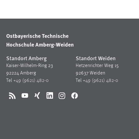
Cookie Laufzeit:
MibewSessionID, mibew-chat-frame-
style-5e9dbeb1811c0446 =
Sitzungslaufzeit, mibew_locale = 3
Jahre, MIBEW_UserID = 1 Jahr
Ostbayerische Technische
Hochschule Amberg-Weiden
Login
Standort Amberg
Standort Weiden
Name:
fe_user, be_user, be_lastLoginProvider
Kaiser-Wilhelm-Ring 23
Hetzenrichter Weg 15
Zweck:
Dieser Cookie ist notwendig um sich an
92224 Amberg
92637 Weiden
der Website einloggen zu können.
Tel
+49 (9621) 482-0
Tel
+49 (9621) 482-0
Cookie Laufzeit:
24 Stunden
RSS
YouTube
Xing
LinkedIn
Instagram
Facebook
STATISTIK
Statistik Cookies erfassen Informationen anonym.
Diese Informationen helfen uns zu verstehen, wie
unsere Besucher unsere Website nutzen.