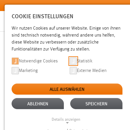
Zum Hauptinhalt springen
COOKIE EINSTELLUNGEN
Wir nutzen Cookies auf unserer Website. Einige von ihnen
Sie sind hier:
sind technisch notwendig, während andere uns helfen,
Pressemeldungen
Hochschule
Aktuelles
diese Website zu verbessern oder zusätzliche
Funktionalitäten zur Verfügung zu stellen.
„KORRUPTION: EIN NOTWE
Notwendige Cookies
Statistik
Marketing
Externe Medien
AMBERG-WEIDEN
ALLE AUSWÄHLEN
12.05.2014
ABLEHNEN
SPEICHERN
Am 26. März 2014 zeichnete die Deut
Amberg-Weiden als Projekt der UN-Dek
Details anzeigen
Initiativen verliehen, die das Anliege