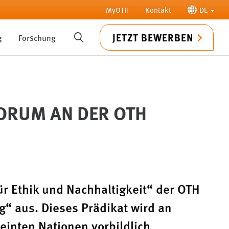
MyOTH
Kontakt
DE
JETZT BEWERBEN
g
Forschung
SUCHE
FORUM AN DER OTH
 Ethik und Nachhaltigkeit“ der OTH
“ aus. Dieses Prädikat wird an
reinten Nationen vorbildlich