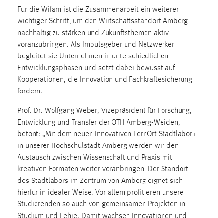
Zweck:
Für die Wifam ist die Zusammenarbeit ein weiterer
Dieser Cookie ist notwendig um sich an der Website
wichtiger Schritt, um den Wirtschaftsstandort Amberg
einloggen zu können.
nachhaltig zu stärken und Zukunftsthemen aktiv
voranzubringen. Als Impulsgeber und Netzwerker
Cookie Laufzeit:
begleitet sie Unternehmen in unterschiedlichen
24 Stunden
Entwicklungsphasen und setzt dabei bewusst auf
Kooperationen, die Innovation und Fachkräftesicherung
fördern.
STATISTIK
Prof. Dr. Wolfgang Weber, Vizepräsident für Forschung,
Statistik Cookies erfassen Informationen anonym.
Entwicklung und Transfer der OTH Amberg-Weiden,
Diese Informationen helfen uns zu verstehen, wie
betont: „Mit dem neuen Innovativen LernOrt Stadtlabor+
unsere Besucher unsere Website nutzen.
in unserer Hochschulstadt Amberg werden wir den
Matomo
Austausch zwischen Wissenschaft und Praxis mit
kreativen Formaten weiter voranbringen. Der Standort
Name:
des Stadtlabors im Zentrum von Amberg eignet sich
_pk_ref, _pk_cvar, _pk_id, _pk_ses
hierfür in idealer Weise. Vor allem profitieren unsere
Studierenden so auch von gemeinsamen Projekten in
Zweck:
Studium und Lehre. Damit wachsen Innovationen und
Zugriffsstatistik