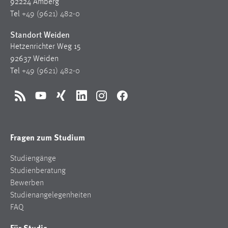
92224 Amberg
EXTERNE MEDIEN
Tel
+49 (9621) 482-0
Um Inhalte von Videoplattformen und Social Media
Plattformen anzeigen zu können, werden von diesen
Standort Weiden
externen Medien Cookies gesetzt.
Hetzenrichter Weg 15
92637 Weiden
YouTube
Tel
+49 (9621) 482-0
Vimeo
RSS
YouTube
Xing
LinkedIn
Instagram
Facebook
Fragen zum Studium
Studiengänge
Studienberatung
Bewerben
Studienangelegenheiten
FAQ
Für Studis