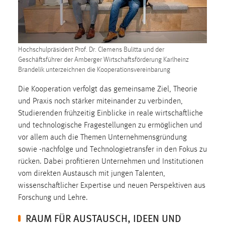
1 Jahr
Performance
Hochschulpräsident Prof. Dr. Clemens Bulitta und der
Name:
Geschäftsführer der Amberger Wirtschaftsförderung Karlheinz
staticfilecache
Brandelik unterzeichnen die Kooperationsvereinbarung
Zweck:
Die Kooperation verfolgt das gemeinsame Ziel, Theorie
Für performante Seitenauslieferung wird in diesem Cookie
und Praxis noch stärker miteinander zu verbinden,
gespeichert, ob man eingeloggt ist.
Studierenden frühzeitig Einblicke in reale wirtschaftliche
und technologische Fragestellungen zu ermöglichen und
Sprachpräferenz
vor allem auch die Themen Unternehmensgründung
sowie -nachfolge und Technologietransfer in den Fokus zu
Name:
rücken. Dabei profitieren Unternehmen und Institutionen
site-language-preference
vom direkten Austausch mit jungen Talenten,
wissenschaftlicher Expertise und neuen Perspektiven aus
Zweck:
Forschung und Lehre.
Das Cookie speichert die gewählte Sprache der Website.
RAUM FÜR AUSTAUSCH, IDEEN UND
Cookie Laufzeit: