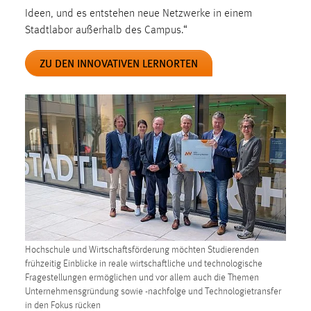
Ideen, und es entstehen neue Netzwerke in einem
Cookie Laufzeit:
Stadtlabor außerhalb des Campus.“
Max. 13 Monate
ZU DEN INNOVATIVEN LERNORTEN
MARKETING
Marketing Cookies werden von Drittanbietern
verwendet, um personalisierte Werbung anzuzeigen.
Sie tun dies, indem sie Besucher über Websites
hinweg verfolgen.
Google Ads
Name:
_gcl_au
Hochschule und Wirtschaftsförderung möchten Studierenden
frühzeitig Einblicke in reale wirtschaftliche und technologische
Anbieter:
Fragestellungen ermöglichen und vor allem auch die Themen
Google Ireland Limited
Unternehmensgründung sowie -nachfolge und Technologietransfer
in den Fokus rücken
Zweck: