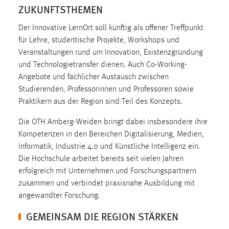
30 Tage
ZUKUNFTSTHEMEN
Der Innovative LernOrt soll künftig als offener Treffpunkt
Chat
für Lehre, studentische Projekte, Workshops und
Veranstaltungen rund um Innovation, Existenzgründung
Name:
und Technologietransfer dienen. Auch Co-Working-
MibewSessionID, MIBEW_UserID, mibew_locale, mibew-
chat-frame-style-5e9dbeb1811c0446
Angebote und fachlicher Austausch zwischen
Studierenden, Professorinnen und Professoren sowie
Zweck:
Praktikern aus der Region sind Teil des Konzepts.
Wird benötigt um die Chatfunktion nutzen zu können.
Die OTH Amberg-Weiden bringt dabei insbesondere ihre
Cookie Laufzeit:
Kompetenzen in den Bereichen Digitalisierung, Medien,
MibewSessionID, mibew-chat-frame-style-
Informatik, Industrie 4.0 und Künstliche Intelligenz ein.
5e9dbeb1811c0446 = Sitzungslaufzeit, mibew_locale = 3
Jahre, MIBEW_UserID = 1 Jahr
Die Hochschule arbeitet bereits seit vielen Jahren
erfolgreich mit Unternehmen und Forschungspartnern
zusammen und verbindet praxisnahe Ausbildung mit
Login
angewandter Forschung.
Name:
GEMEINSAM DIE REGION STÄRKEN
fe_user, be_user, be_lastLoginProvider