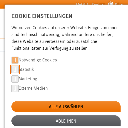
Zum Hauptinhalt springen
MyOTH
Kontakt
DE
COOKIE EINSTELLUNGEN
SUCHE
Wir nutzen Cookies auf unserer Website. Einige von ihnen
sind technisch notwendig, während andere uns helfen,
diese Website zu verbessern oder zusätzliche
JETZT BEWERBEN
Funktionalitäten zur Verfügung zu stellen.
Sie sind hier:
Pressemeldungen
Hochschule
Aktuelles
Notwendige Cookies
Statistik
NEUER INNOVATIVER LERNORT IM
Marketing
STADTLABOR+: WIFAM UND
Externe Medien
HOCHSCHULE BÜNDELN IHRE
STÄRKEN
ALLE AUSWÄHLEN
ABLEHNEN
27.05.2026