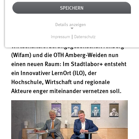
Innovationen entstehen oft dort, wo
SPEICHERN
Menschen aus unterschiedlichen Bereichen
zusammenkommen, Ideen teilen und
Details anzeigen
gemeinsam an Lösungen arbeiten. Genau
dafür schaffen die
Impressum
|
Datenschutz
NOTWENDIGE COOKIES
Wirtschaftsförderungsgesellschaft Amberg
Notwendige Cookies ermöglichen grundlegende
(Wifam) und die OTH Amberg-Weiden nun
Funktionen und sind für die einwandfreie Funktion der
einen neuen Raum: Im Stadtlabor+ entsteht
Website erforderlich.
ein Innovativer LernOrt (ILO), der
Hochschule, Wirtschaft und regionale
Einverständnis
Akteure enger miteinander vernetzen soll.
Name:
cookie_consent
Zweck:
Dieser Cookie speichert die ausgewählten Einverständnis-
Optionen des Benutzers
Cookie Laufzeit: