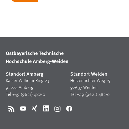
Matomo
Name:
_pk_ref, _pk_cvar, _pk_id, _pk_ses
Zweck:
Zugriffsstatistik
Cookie Laufzeit:
Max. 13 Monate
Ostbayerische Technische
Hochschule Amberg-Weiden
MARKETING
Standort Amberg
Standort Weiden
Marketing Cookies werden von Drittanbietern
Kaiser-Wilhelm-Ring 23
Hetzenrichter Weg 15
verwendet, um personalisierte Werbung anzuzeigen.
92224 Amberg
92637 Weiden
Sie tun dies, indem sie Besucher über Websites
Tel
+49 (9621) 482-0
Tel
+49 (9621) 482-0
hinweg verfolgen.
RSS
YouTube
Xing
LinkedIn
Instagram
Facebook
Google Ads
Name:
_gcl_au