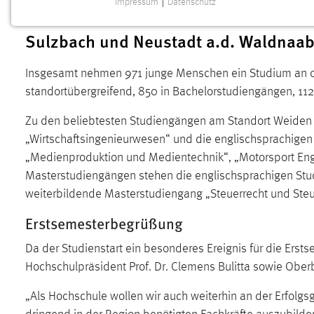
Impressum
|
Datenschutz
von Amberg und Weiden sowie die (ste
NOTWENDIGE COOKIES
Sulzbach und Neustadt a.d. Waldnaab
Notwendige Cookies ermöglichen grundlegende
Funktionen und sind für die einwandfreie Funktion der
Website erforderlich.
Insgesamt nehmen 971 junge Menschen ein Studium an d
standortübergreifend, 850 in Bachelorstudiengängen, 11
Einverständnis
Zu den beliebtesten Studiengängen am Standort Weiden z
Name:
cookie_consent
„Wirtschaftsingenieurwesen“ und die englischsprachigen
„Medienproduktion und Medientechnik“, „Motorsport Engin
Zweck:
Dieser Cookie speichert die
ausgewählten Einverständnis-Optionen
Masterstudiengängen stehen die englischsprachigen Stud
des Benutzers
weiterbildende Masterstudiengang „Steuerrecht und Steu
Cookie Laufzeit:
1 Jahr
Erstsemesterbegrüßung
Da der Studienstart ein besonderes Ereignis für die Ersts
Performance
Hochschulpräsident Prof. Dr. Clemens Bulitta sowie Obe
Name:
staticfilecache
„Als Hochschule wollen wir auch weiterhin an der Erfolgs
Zweck:
Für performante Seitenauslieferung wird