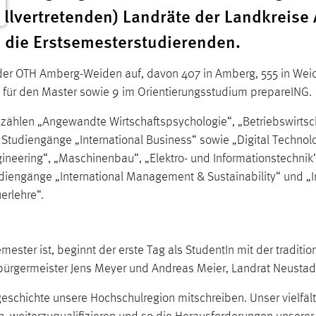
llvertretenden) Landräte der Landkreise
 die Erstsemesterstudierenden.
er OTH Amberg-Weiden auf, davon 407 in Amberg, 555 in Wei
2 für den Master sowie 9 im Orientierungsstudium prepareING.
ählen „Angewandte Wirtschaftspsychologie“, „Betriebswirtscha
 Studiengänge „International Business“ sowie „Digital Techn
eering“, „Maschinenbau“, „Elektro- und Informationstechnik“ 
iengänge „International Management & Sustainability“ und „I
erlehre“.
emester ist, beginnt der erste Tag als StudentIn mit der tradi
rbürgermeister Jens Meyer und Andreas Meier, Landrat Neusta
geschichte unsere Hochschulregion mitschreiben. Unser vielfäl