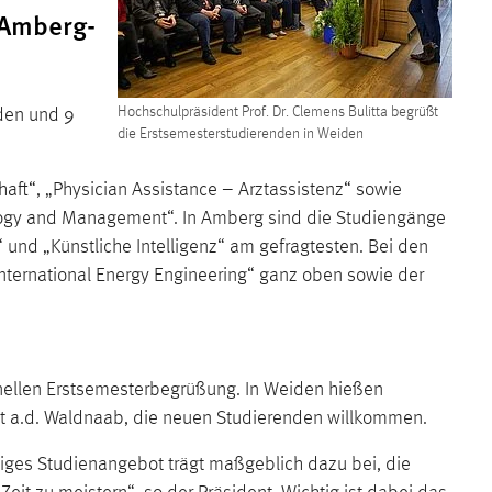
 Amberg-
den und 9
Hochschulpräsident Prof. Dr. Clemens Bulitta begrüßt
die Erstsemesterstudierenden in Weiden
ft“, „Physician Assistance – Arztassistenz“ sowie
ology and Management“. In Amberg sind die Studiengänge
und „Künstliche Intelligenz“ am gefragtesten. Bei den
nternational Energy Engineering“ ganz oben sowie der
tionellen Erstsemesterbegrüßung. In Weiden hießen
dt a.d. Waldnaab, die neuen Studierenden willkommen.
tiges Studienangebot trägt maßgeblich dazu bei, die