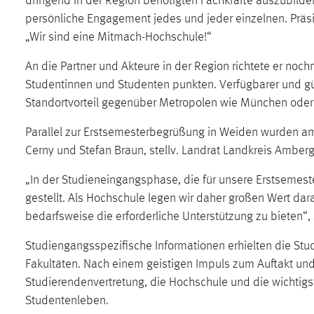
dringend in der Region benötigten Fachkräfte auszubilden
in diesem Cookie gespeichert, ob man
persönliche Engagement jedes und jeder einzelnen. Präsi
eingeloggt ist.
„Wir sind eine Mitmach-Hochschule!“
Sprachpräferenz
An die Partner und Akteure in der Region richtete er noc
Studentinnen und Studenten punkten. Verfügbarer und gü
Name:
site-language-preference
Standortvorteil gegenüber Metropolen wie München oder
Zweck:
Das Cookie speichert die gewählte
Parallel zur Erstsemesterbegrüßung in Weiden wurden am
Sprache der Website.
Cerny und Stefan Braun, stellv. Landrat Landkreis Ambe
Cookie Laufzeit:
30 Tage
„In der Studieneingangsphase, die für unsere Erstsemest
gestellt. Als Hochschule legen wir daher großen Wert dar
Chat
bedarfsweise die erforderliche Unterstützung zu bieten“, s
Name:
MibewSessionID, MIBEW_UserID,
Studiengangsspezifische Informationen erhielten die St
mibew_locale, mibew-chat-frame-style-
5e9dbeb1811c0446
Fakultäten. Nach einem geistigen Impuls zum Auftakt und
Studierendenvertretung, die Hochschule und die wichtig
Zweck:
Wird benötigt um die Chatfunktion
Studentenleben.
nutzen zu können.