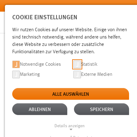
Zum Hauptinhalt springen
COOKIE EINSTELLUNGEN
Wir nutzen Cookies auf unserer Website. Einige von ihnen
Sie sind hier:
sind technisch notwendig, während andere uns helfen,
Pressemeldungen
Hochschule
Aktuelles
diese Website zu verbessern oder zusätzliche
Funktionalitäten zur Verfügung zu stellen.
OTH AMBERG-WEIDEN BEG
Notwendige Cookies
Statistik
Marketing
Externe Medien
05.10.2022
ALLE AUSWÄHLEN
Herzlich willkommen in Ihrem neuen L
im Wintersemester 2022/2023 ein St
ABLEHNEN
SPEICHERN
traditionelle Erstsemesterbegrüßung 
Details anzeigen
persönlich statt. Neben der Hochschu