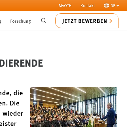
MyOTH
Kontakt
DE
JETZT BEWERBEN
g
Forschung
SUCHE
IERENDE
nde, die
n. Die
n wieder
eister