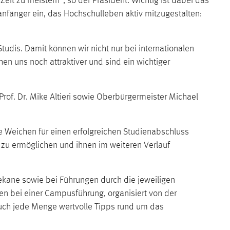
eit zu meistern“, so der Präsident. Wichtig ist dabei das
anfänger ein, das Hochschulleben aktiv mitzugestalten:
udis. Damit können wir nicht nur bei internationalen
 uns noch attraktiver und sind ein wichtiger
of. Dr. Mike Altieri sowie Oberbürgermeister Michael
e Weichen für einen erfolgreichen Studienabschluss
m zu ermöglichen und ihnen im weiteren Verlauf
ekane sowie bei Führungen durch die jeweiligen
en bei einer Campusführung, organisiert von der
auch jede Menge wertvolle Tipps rund um das