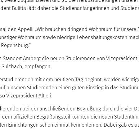
, weiterzuqualifizieren und so die Herausforderungen unserer Z
dent Bulitta lädt daher die Studienanfängerinnen und Studien
hmal den Appell: „Wir brauchen dringend Wohnraum für unsere St
nstiger Wohnraum sowie niedrige Lebenshaltungskosten machen
 Regensburg.“
 Standort Amberg die neuen Studierenden von Vizepräsident Pr
rg-Sulzbach, empfangen.
erstudierenden mit dem heutigen Tag beginnt, werden wichtig
auf, unseren Studierenden einen guten Einstieg in das Studiu
o Vizepräsident Altieri.
udierenden bei der anschließenden Begrüßung durch die vier D
 dem offiziellen Begrüßungsteil konnten die neuen StudentInn
sten Einrichtungen schon einmal kennenlernen. Dabei gab es 