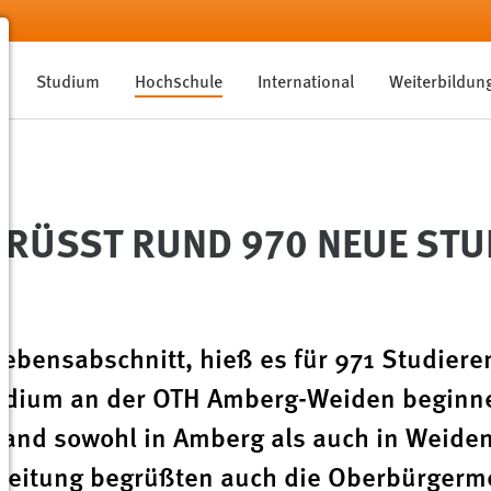
Studium
Hochschule
International
Weiterbildun
RÜSST RUND 970 NEUE STUD
ebensabschnitt, hieß es für 971 Studiere
udium an der OTH Amberg-Weiden beginne
fand sowohl in Amberg als auch in Weide
lleitung begrüßten auch die Oberbürgerm