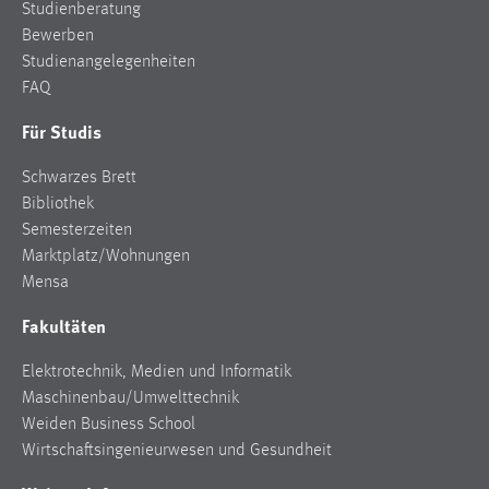
Studienberatung
Conversion-Tracking
Bewerben
Studienangelegenheiten
Cookie Laufzeit:
3 Monate
FAQ
Für Studis
Facebook Pixel
Schwarzes Brett
Name:
Bibliothek
_fbp
Semesterzeiten
Marktplatz/Wohnungen
Anbieter:
Mensa
Facebook
Fakultäten
Zweck:
Conversion-Tracking
Elektrotechnik, Medien und Informatik
Cookie Laufzeit:
Maschinenbau/Umwelttechnik
3 Monate
Weiden Business School
Wirtschaftsingenieurwesen und Gesundheit