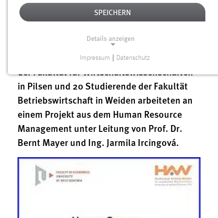
Wirtschaftswissenschaften der
SPEICHERN
Westböhmischen Universität Pilsen, einer
langjährigen Partnerhochschule seit 1998,
Details anzeigen
fand erneut ein gemeinsamer Semesterkurs
in Pilsen und Weiden statt. 27 Studierende
Impressum
|
Datenschutz
NOTWENDIGE COOKIES
der Fakultät für Wirtschaftswissenschaften
Notwendige Cookies ermöglichen grundlegende
in Pilsen und 20 Studierende der Fakultät
Funktionen und sind für die einwandfreie Funktion der
Betriebswirtschaft in Weiden arbeiteten an
Website erforderlich.
einem Projekt aus dem Human Resource
Management unter Leitung von Prof. Dr.
Einverständnis
Bernt Mayer und Ing. Jarmila Ircingová.
Name:
cookie_consent
Zweck:
Dieser Cookie speichert die ausgewählten Einverständnis-
Optionen des Benutzers
Cookie Laufzeit: