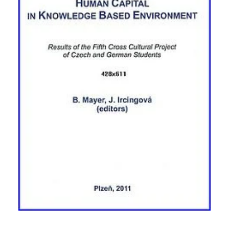
1 Jahr
Performance
Name:
staticfilecache
Zweck:
Für performante Seitenauslieferung wird in diesem Cookie
gespeichert, ob man eingeloggt ist.
Sprachpräferenz
Name:
site-language-preference
Zweck:
Das Cookie speichert die gewählte Sprache der Website.
Cookie Laufzeit: