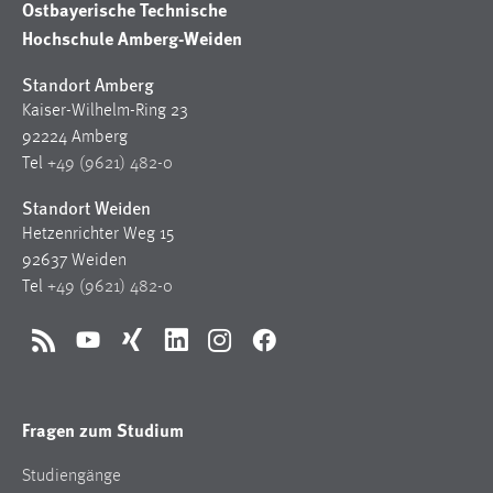
Ostbayerische Technische
Hochschule Amberg-Weiden
Cookie Laufzeit:
Max. 13 Monate
Standort Amberg
Kaiser-Wilhelm-Ring 23
92224 Amberg
MARKETING
Tel
+49 (9621) 482-0
Marketing Cookies werden von Drittanbietern
Standort Weiden
verwendet, um personalisierte Werbung anzuzeigen.
Hetzenrichter Weg 15
Sie tun dies, indem sie Besucher über Websites
92637 Weiden
hinweg verfolgen.
Tel
+49 (9621) 482-0
Google Ads
RSS
YouTube
Xing
LinkedIn
Instagram
Facebook
Name:
_gcl_au
Fragen zum Studium
Anbieter:
Google Ireland Limited
Studiengänge
Zweck: