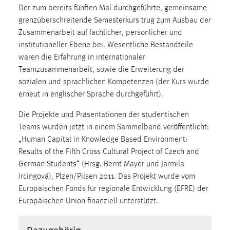
30 Tage
Der zum bereits fünften Mal durchgeführte, gemeinsame
grenzüberschreitende Semesterkurs trug zum Ausbau der
Chat
Zusammenarbeit auf fachlicher, persönlicher und
institutioneller Ebene bei. Wesentliche Bestandteile
Name:
waren die Erfahrung in internationaler
MibewSessionID, MIBEW_UserID, mibew_locale, mibew-
Teamzusammenarbeit, sowie die Erweiterung der
chat-frame-style-5e9dbeb1811c0446
sozialen und sprachlichen Kompetenzen (der Kurs wurde
erneut in englischer Sprache durchgeführt).
Zweck:
Wird benötigt um die Chatfunktion nutzen zu können.
Die Projekte und Präsentationen der studentischen
Cookie Laufzeit:
Teams wurden jetzt in einem Sammelband veröffentlicht:
MibewSessionID, mibew-chat-frame-style-
„Human Capital in Knowledge Based Environment:
5e9dbeb1811c0446 = Sitzungslaufzeit, mibew_locale = 3
Results of the Fifth Cross Cultural Project of Czech and
Jahre, MIBEW_UserID = 1 Jahr
German Students“ (Hrsg. Bernt Mayer und Jarmila
Ircingová), Plzen/Pilsen 2011. Das Projekt wurde vom
Login
Europäischen Fonds für regionale Entwicklung (EFRE) der
Europäischen Union finanziell unterstützt.
Name:
fe_user, be_user, be_lastLoginProvider
Dazugehörig