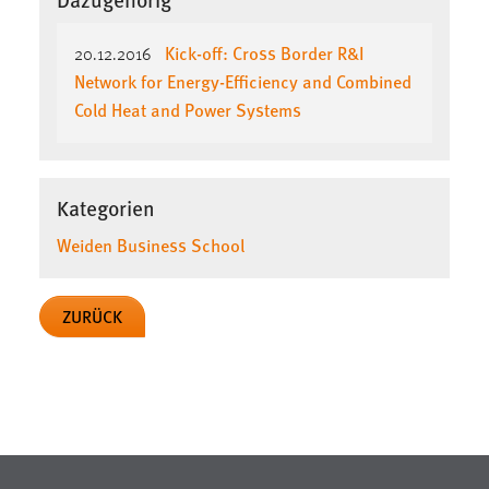
Zweck:
Dieser Cookie ist notwendig um sich an der Website
Kick-off: Cross Border R&I
20.12.2016
einloggen zu können.
Network for Energy-Efficiency and Combined
Cookie Laufzeit:
Cold Heat and Power Systems
24 Stunden
Kategorien
STATISTIK
Weiden Business School
Statistik Cookies erfassen Informationen anonym.
Diese Informationen helfen uns zu verstehen, wie
unsere Besucher unsere Website nutzen.
ZURÜCK
Matomo
Name:
_pk_ref, _pk_cvar, _pk_id, _pk_ses
Zweck:
Zugriffsstatistik