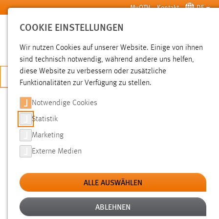
Zum Hauptinhalt springen
MyOTH
Kontakt
DE
COOKIE EINSTELLUNGEN
SUCHE
Wir nutzen Cookies auf unserer Website. Einige von ihnen
sind technisch notwendig, während andere uns helfen,
diese Website zu verbessern oder zusätzliche
JETZT BEWERBEN
Funktionalitäten zur Verfügung zu stellen.
Sie sind hier:
Pressemeldungen
Hochschule
Aktuelles
Notwendige Cookies
Statistik
PROJEKT MIT DER
Marketing
WESTBÖHMISCHEN UNIVERSITÄT
Externe Medien
PILSEN
ALLE AUSWÄHLEN
31.10.2011
Mit der Fakultät für
ABLEHNEN