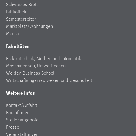
Schwarzes Brett
Conversion-Tracking
Bibliothek
Cookie Laufzeit:
Semesterzeiten
3 Monate
Marktplatz/Wohnungen
Mensa
Facebook Pixel
Fakultäten
Name:
Elektrotechnik, Medien und Informatik
_fbp
Maschinenbau/Umwelttechnik
Anbieter:
Weiden Business School
Facebook
Wirtschaftsingenieurwesen und Gesundheit
Zweck:
Weitere Infos
Conversion-Tracking
Kontakt/Anfahrt
Cookie Laufzeit:
Raumfinder
3 Monate
Stellenangebote
Presse
Veranstaltungen