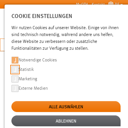
Zum Hauptinhalt springen
MyOTH
Kontakt
DE
COOKIE EINSTELLUNGEN
SUCHE
Wir nutzen Cookies auf unserer Website. Einige von ihnen
sind technisch notwendig, während andere uns helfen,
diese Website zu verbessern oder zusätzliche
JETZT BEWERBEN
Funktionalitäten zur Verfügung zu stellen.
Sie sind hier:
Pressemeldungen
Hochschule
Aktuelles
Notwendige Cookies
Statistik
STIPENDIUM DER BHS
Marketing
CORRUGATED GMBH FÜR
Externe Medien
STUDIERENDE DER OTH AMBERG-
WEIDEN
ALLE AUSWÄHLEN
ABLEHNEN
21.10.2013