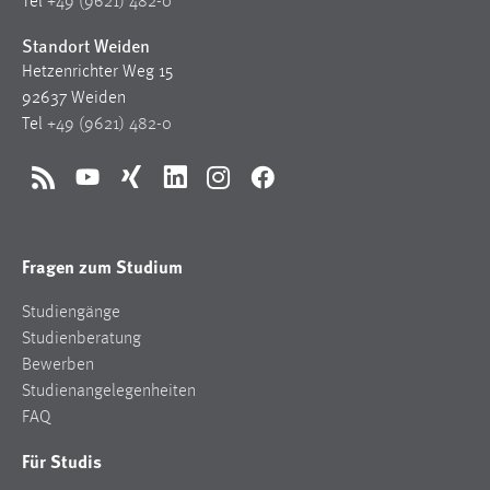
Tel
+49 (9621) 482-0
Cookie Laufzeit:
Standort Weiden
Max. 13 Monate
Hetzenrichter Weg 15
92637 Weiden
Tel
+49 (9621) 482-0
MARKETING
Marketing Cookies werden von Drittanbietern
RSS
YouTube
Xing
LinkedIn
Instagram
Facebook
verwendet, um personalisierte Werbung anzuzeigen.
Sie tun dies, indem sie Besucher über Websites
Fragen zum Studium
hinweg verfolgen.
Studiengänge
Google Ads
Studienberatung
Name:
Bewerben
_gcl_au
Studienangelegenheiten
FAQ
Anbieter:
Google Ireland Limited
Für Studis
Zweck: