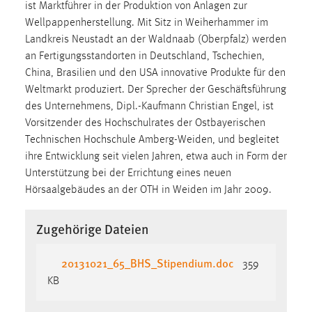
30 Tage
ist Marktführer in der Produktion von Anlagen zur
Wellpappenherstellung. Mit Sitz in Weiherhammer im
Landkreis Neustadt an der Waldnaab (Oberpfalz) werden
Chat
an Fertigungsstandorten in Deutschland, Tschechien,
Name:
China, Brasilien und den USA innovative Produkte für den
MibewSessionID, MIBEW_UserID, mibew_locale, mibew-
Weltmarkt produziert. Der Sprecher der Geschäftsführung
chat-frame-style-5e9dbeb1811c0446
des Unternehmens, Dipl.-Kaufmann Christian Engel, ist
Vorsitzender des Hochschulrates der Ostbayerischen
Zweck:
Technischen Hochschule Amberg-Weiden, und begleitet
Wird benötigt um die Chatfunktion nutzen zu können.
ihre Entwicklung seit vielen Jahren, etwa auch in Form der
Cookie Laufzeit:
Unterstützung bei der Errichtung eines neuen
MibewSessionID, mibew-chat-frame-style-
Hörsaalgebäudes an der OTH in Weiden im Jahr 2009.
5e9dbeb1811c0446 = Sitzungslaufzeit, mibew_locale = 3
Jahre, MIBEW_UserID = 1 Jahr
Zugehörige Dateien
Login
20131021_65_BHS_Stipendium.doc
359
KB
Name:
fe_user, be_user, be_lastLoginProvider