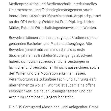
Medienproduktion und Medientechnik, Interkulturelles
1 Jahr
Unternehmens- und Technologiemanagement sowie
Innovationsfokussierter Maschinenbau). Ansprechpartner
Performance
an der OTH Amberg-Weiden ist Prof. Dipl.-Ing. Ulrich
Müller, Fakultät Wirtschaftsingenieurwesen in Weiden.
Name:
staticfilecache
Bewerben können sich herausragende Studierende der
Zweck:
genannten Bachelor- und Masterstudiengänge. Alle
Für performante Seitenauslieferung wird in diesem Cookie
Bewerber(innen) müssen mindestens das erste
gespeichert, ob man eingeloggt ist.
Studienjahr eines Bachelor-Studiengangs absolviert
haben, sich durch außerordentliche Leistungen in
Sprachpräferenz
fachlicher und persönlicher Hinsicht auszeichnen, sowie
den Willen und die Motivation erkennen lassen,
Name:
Verantwortung als zukünftige Fach- und Führungskraft
site-language-preference
übernehmen zu wollen. Wichtig ist zudem eine offene
Persönlichkeit, die neuen Lösungsansätzen und der
Zweck:
Arbeit im Team positiv gegenüber steht.
Das Cookie speichert die gewählte Sprache der Website.
Cookie Laufzeit:
Die BHS Corrugated Maschinen- und Anlagenbau GmbH