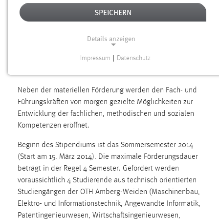
Die BHS Corrugated Maschinen- und
SPEICHERN
Anlagenbau GmbH (Weiherhammer) fördert
erneut Studierende der OTH Amberg-Weiden
Details anzeigen
aus technisch orientierten Studiengängen
mit einem studienbegleitenden Stipendium.
Impressum
|
Datenschutz
NOTWENDIGE COOKIES
Notwendige Cookies ermöglichen grundlegende
Neben der materiellen Förderung werden den Fach- und
Funktionen und sind für die einwandfreie Funktion der
Führungskräften von morgen gezielte Möglichkeiten zur
Website erforderlich.
Entwicklung der fachlichen, methodischen und sozialen
Kompetenzen eröffnet.
Einverständnis
Beginn des Stipendiums ist das Sommersemester 2014
Name:
(Start am 15. März 2014). Die maximale Förderungsdauer
cookie_consent
beträgt in der Regel 4 Semester. Gefördert werden
Zweck:
voraussichtlich 4 Studierende aus technisch orientierten
Dieser Cookie speichert die ausgewählten Einverständnis-
Studiengängen der OTH Amberg-Weiden (Maschinenbau,
Optionen des Benutzers
Elektro- und Informationstechnik, Angewandte Informatik,
Patentingenieurwesen, Wirtschaftsingenieurwesen,
Cookie Laufzeit: