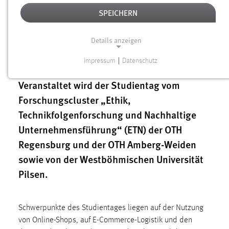
SPEICHERN
Die dunkle Seite des digitalen Konsums –
Details anzeigen
unter diesem Motto steht der Studientag
Impressum
|
Datenschutz
2018 an der OTH Amberg-Weiden.
NOTWENDIGE COOKIES
Veranstaltet wird der Studientag vom
Notwendige Cookies ermöglichen grundlegende
Forschungscluster „Ethik,
Funktionen und sind für die einwandfreie Funktion der
Website erforderlich.
Technikfolgenforschung und Nachhaltige
Unternehmensführung“ (ETN) der OTH
Einverständnis
Regensburg und der OTH Amberg-Weiden
Name:
sowie von der Westböhmischen Universität
cookie_consent
Pilsen.
Zweck:
Dieser Cookie speichert die ausgewählten Einverständnis-
Optionen des Benutzers
Schwerpunkte des Studientages liegen auf der Nutzung
von Online-Shops, auf E-Commerce-Logistik und den
Cookie Laufzeit: