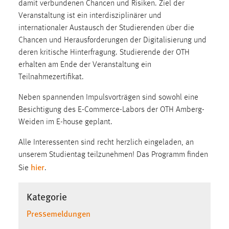
damit verbundenen Chancen und Risiken. Ziel der
1 Jahr
Veranstaltung ist ein interdisziplinärer und
internationaler Austausch der Studierenden über die
Performance
Chancen und Herausforderungen der Digitalisierung und
deren kritische Hinterfragung. Studierende der OTH
Name:
erhalten am Ende der Veranstaltung ein
staticfilecache
Teilnahmezertifikat.
Zweck:
Neben spannenden Impulsvorträgen sind sowohl eine
Für performante Seitenauslieferung wird in diesem Cookie
Besichtigung des E-Commerce-Labors der OTH Amberg-
gespeichert, ob man eingeloggt ist.
Weiden im E-house geplant.
Sprachpräferenz
Alle Interessenten sind recht herzlich eingeladen, an
unserem Studientag teilzunehmen! Das Programm finden
Name:
hier
Sie
.
site-language-preference
Zweck:
Kategorie
Das Cookie speichert die gewählte Sprache der Website.
Pressemeldungen
Cookie Laufzeit: