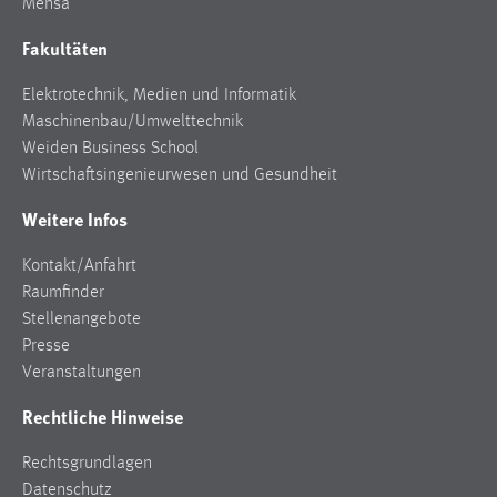
Mensa
Cookie Laufzeit:
Fakultäten
Max. 13 Monate
Elektrotechnik, Medien und Informatik
Maschinenbau/Umwelttechnik
Weiden Business School
MARKETING
Wirtschaftsingenieurwesen und Gesundheit
Marketing Cookies werden von Drittanbietern
verwendet, um personalisierte Werbung anzuzeigen.
Weitere Infos
Sie tun dies, indem sie Besucher über Websites
Kontakt/Anfahrt
hinweg verfolgen.
Raumfinder
Google Ads
Stellenangebote
Presse
Name:
Veranstaltungen
_gcl_au
Rechtliche Hinweise
Anbieter:
Google Ireland Limited
Rechtsgrundlagen
Datenschutz
Zweck: