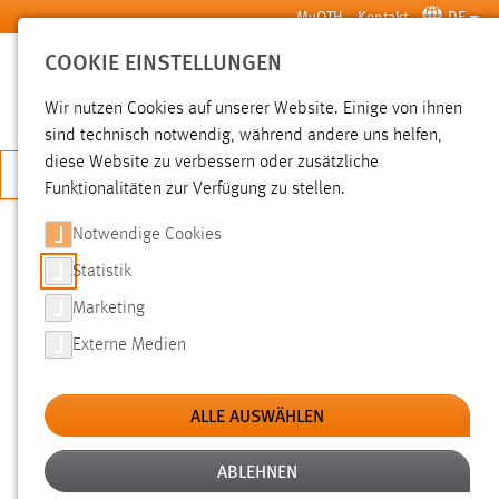
Zum Hauptinhalt springen
MyOTH
Kontakt
DE
COOKIE EINSTELLUNGEN
SUCHE
Wir nutzen Cookies auf unserer Website. Einige von ihnen
sind technisch notwendig, während andere uns helfen,
diese Website zu verbessern oder zusätzliche
JETZT BEWERBEN
Funktionalitäten zur Verfügung zu stellen.
Sie sind hier:
Pressemeldungen
Hochschule
Aktuelles
Notwendige Cookies
Statistik
STUDIENTAG „DIE DUNKLE SEITE
Marketing
DES DIGITALEN KONSUMS“ AN DER
Externe Medien
OTH AMBERG-WEIDEN
ALLE AUSWÄHLEN
16.11.2018
ABLEHNEN
Freitag, 23.11.2018, 10.00
–
15.30 Uhr