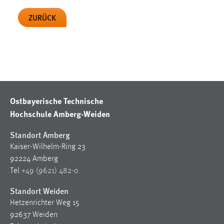
30 Tage
ZURÜCK
Chat
Name:
MibewSessionID, MIBEW_UserID, mibew_locale, mibew-
chat-frame-style-5e9dbeb1811c0446
Zweck:
Ostbayerische Technische
Wird benötigt um die Chatfunktion nutzen zu können.
Hochschule Amberg-Weiden
Cookie Laufzeit:
MibewSessionID, mibew-chat-frame-style-
Standort Amberg
5e9dbeb1811c0446 = Sitzungslaufzeit, mibew_locale = 3
Kaiser-Wilhelm-Ring 23
Jahre, MIBEW_UserID = 1 Jahr
92224 Amberg
Tel
+49 (9621) 482-0
Login
Standort Weiden
Name:
Hetzenrichter Weg 15
fe_user, be_user, be_lastLoginProvider
92637 Weiden