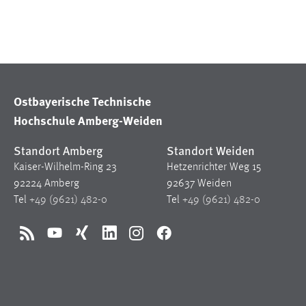
Cookie Laufzeit:
MibewSessionID, mibew-chat-frame-
style-5e9dbeb1811c0446 =
Sitzungslaufzeit, mibew_locale = 3
Jahre, MIBEW_UserID = 1 Jahr
Login
Ostbayerische Technische
Hochschule Amberg-Weiden
Name:
fe_user, be_user, be_lastLoginProvider
Standort Amberg
Standort Weiden
Zweck:
Dieser Cookie ist notwendig um sich an
Kaiser-Wilhelm-Ring 23
Hetzenrichter Weg 15
der Website einloggen zu können.
92224 Amberg
92637 Weiden
Cookie Laufzeit:
24 Stunden
Tel
+49 (9621) 482-0
Tel
+49 (9621) 482-0
RSS
YouTube
Xing
LinkedIn
Instagram
Facebook
STATISTIK
Statistik Cookies erfassen Informationen anonym.
Diese Informationen helfen uns zu verstehen, wie
unsere Besucher unsere Website nutzen.