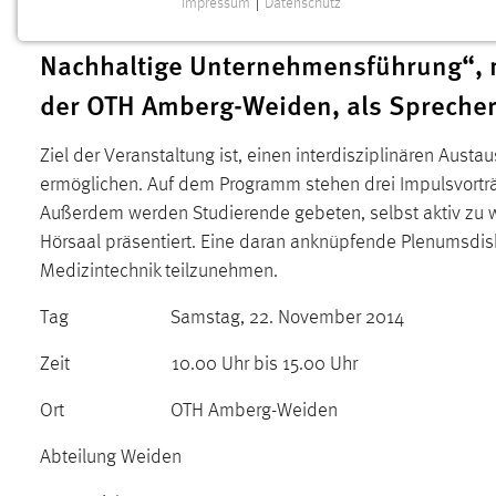
Impressum
|
Datenschutz
Veranstaltung des OTH-Forschungsclus
NOTWENDIGE COOKIES
Nachhaltige Unternehmensführung“, mit
Notwendige Cookies ermöglichen grundlegende
Funktionen und sind für die einwandfreie Funktion der
der OTH Amberg-Weiden, als Sprecher 
Website erforderlich.
Ziel der Veranstaltung ist, einen interdisziplinären Aus
Einverständnis
ermöglichen. Auf dem Programm stehen drei Impulsvorträge
Name:
cookie_consent
Außerdem werden Studierende gebeten, selbst aktiv zu w
Hörsaal präsentiert. Eine daran anknüpfende Plenumsdisk
Zweck:
Dieser Cookie speichert die
Medizintechnik teilzunehmen.
ausgewählten Einverständnis-Optionen
des Benutzers
Tag Samstag, 22. November 2014
Cookie Laufzeit:
1 Jahr
Zeit 10.00 Uhr bis 15.00 Uhr
Performance
Ort OTH Amberg-Weiden
Name:
staticfilecache
Abteilung Weiden
Zweck:
Für performante Seitenauslieferung wird