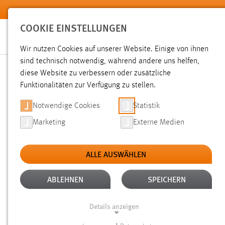
Zum Hauptinhalt springen
COOKIE EINSTELLUNGEN
Wir nutzen Cookies auf unserer Website. Einige von ihnen
Sie sind hier:
sind technisch notwendig, während andere uns helfen,
Pressemeldungen
Hochschule
Aktuelles
diese Website zu verbessern oder zusätzliche
Funktionalitäten zur Verfügung zu stellen.
STUDIENTAG „MENSCH, ME
Notwendige Cookies
Statistik
Marketing
Externe Medien
07.11.2014
ALLE AUSWÄHLEN
Die Ostbayerischen Technischen Hoc
veranstalten am Samstag, 22. Novemb
ABLEHNEN
SPEICHERN
gemeinsamen Studientag zum Thema „
Details anzeigen
ethische Aspekte von Technik in Klinik