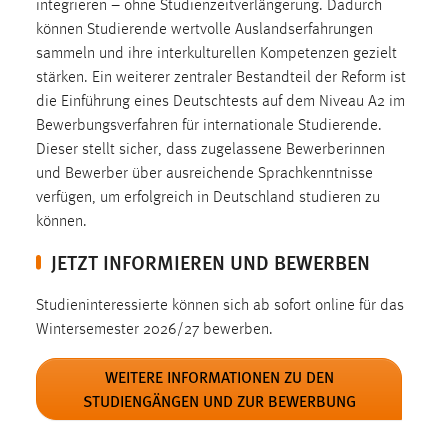
integrieren – ohne Studienzeitverlängerung. Dadurch
EXTERNE MEDIEN
können Studierende wertvolle Auslandserfahrungen
Um Inhalte von Videoplattformen und Social Media
sammeln und ihre interkulturellen Kompetenzen gezielt
Plattformen anzeigen zu können, werden von diesen
stärken. Ein weiterer zentraler Bestandteil der Reform ist
externen Medien Cookies gesetzt.
die Einführung eines Deutschtests auf dem Niveau A2 im
Bewerbungsverfahren für internationale Studierende.
YouTube
Dieser stellt sicher, dass zugelassene Bewerberinnen
und Bewerber über ausreichende Sprachkenntnisse
Vimeo
verfügen, um erfolgreich in Deutschland studieren zu
können.
JETZT INFORMIEREN UND BEWERBEN
Studieninteressierte können sich ab sofort online für das
Wintersemester 2026/27 bewerben.
WEITERE INFORMATIONEN ZU DEN
STUDIENGÄNGEN UND ZUR BEWERBUNG