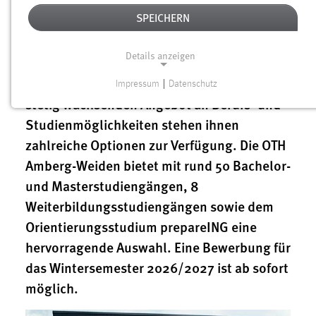
08.05.2026
SPEICHERN
Tausende Schülerinnen und Schüler legen
derzeit Tagen ihre Abiturprüfungen ab.
Details anzeigen
Danach stellt sich für viele die Frage, wie es
nach der Schule weitergehen soll. Mit einem
Impressum
|
Datenschutz
NOTWENDIGE COOKIES
stetig wachsenden Angebot an Berufs- und
Notwendige Cookies ermöglichen grundlegende
Studienmöglichkeiten stehen ihnen
Funktionen und sind für die einwandfreie Funktion der
zahlreiche Optionen zur Verfügung. Die OTH
Website erforderlich.
Amberg-Weiden bietet mit rund 50 Bachelor-
und Masterstudiengängen, 8
Einverständnis
Weiterbildungsstudiengängen sowie dem
Name:
Orientierungsstudium prepareING eine
cookie_consent
hervorragende Auswahl. Eine Bewerbung für
Zweck:
das Wintersemester 2026/2027 ist ab sofort
Dieser Cookie speichert die ausgewählten Einverständnis-
möglich.
Optionen des Benutzers
Cookie Laufzeit: