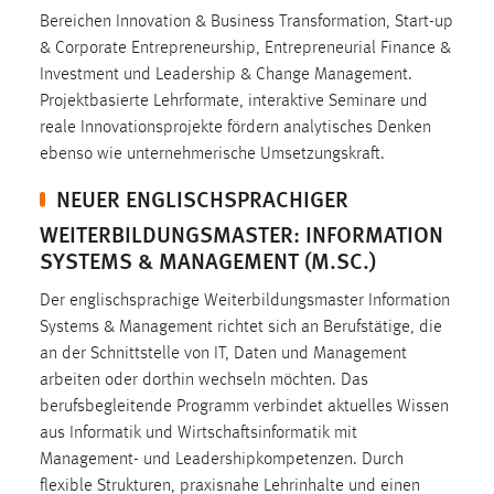
Bereichen Innovation & Business Transformation, Start-up
Cookie Laufzeit:
& Corporate Entrepreneurship, Entrepreneurial Finance &
Max. 13 Monate
Investment und Leadership & Change Management.
Projektbasierte Lehrformate, interaktive Seminare und
reale Innovationsprojekte fördern analytisches Denken
MARKETING
ebenso wie unternehmerische Umsetzungskraft.
Marketing Cookies werden von Drittanbietern
NEUER ENGLISCHSPRACHIGER
verwendet, um personalisierte Werbung anzuzeigen.
WEITERBILDUNGSMASTER: INFORMATION
Sie tun dies, indem sie Besucher über Websites
SYSTEMS & MANAGEMENT (M.SC.)
hinweg verfolgen.
Der englischsprachige Weiterbildungsmaster Information
Google Ads
Systems & Management richtet sich an Berufstätige, die
an der Schnittstelle von IT, Daten und Management
Name:
arbeiten oder dorthin wechseln möchten. Das
_gcl_au
berufsbegleitende Programm verbindet aktuelles Wissen
Anbieter:
aus Informatik und Wirtschaftsinformatik mit
Google Ireland Limited
Management- und Leadershipkompetenzen. Durch
flexible Strukturen, praxisnahe Lehrinhalte und einen
Zweck: