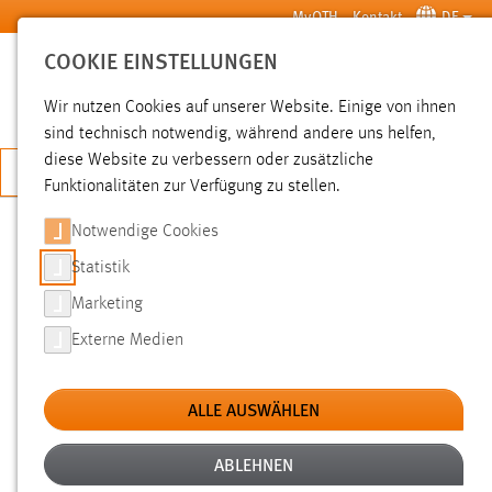
Zum Hauptinhalt springen
MyOTH
Kontakt
DE
COOKIE EINSTELLUNGEN
SUCHE
Wir nutzen Cookies auf unserer Website. Einige von ihnen
sind technisch notwendig, während andere uns helfen,
diese Website zu verbessern oder zusätzliche
JETZT BEWERBEN
Funktionalitäten zur Verfügung zu stellen.
Sie sind hier:
Pressemeldungen
Hochschule
Aktuelles
Notwendige Cookies
Statistik
VIELFÄLTIGE
Marketing
STUDIENMÖGLICHKEITEN:
Externe Medien
BEWERBUNGSPHASE FÜR DAS
WINTERSEMESTER 2026/27
ALLE AUSWÄHLEN
GESTARTET
ABLEHNEN