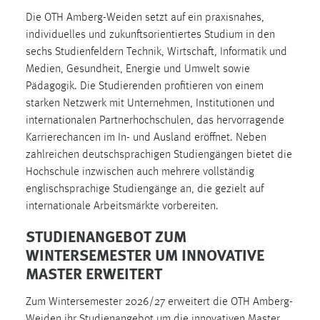
30 Tage
Die OTH Amberg-Weiden setzt auf ein praxisnahes,
individuelles und zukunftsorientiertes Studium in den
Chat
sechs Studienfeldern Technik, Wirtschaft, Informatik und
Medien, Gesundheit, Energie und Umwelt sowie
Name:
Pädagogik. Die Studierenden profitieren von einem
MibewSessionID, MIBEW_UserID, mibew_locale, mibew-
starken Netzwerk mit Unternehmen, Institutionen und
chat-frame-style-5e9dbeb1811c0446
internationalen Partnerhochschulen, das hervorragende
Zweck:
Karrierechancen im In- und Ausland eröffnet. Neben
Wird benötigt um die Chatfunktion nutzen zu können.
zahlreichen deutschsprachigen Studiengängen bietet die
Hochschule inzwischen auch mehrere vollständig
Cookie Laufzeit:
englischsprachige Studiengänge an, die gezielt auf
MibewSessionID, mibew-chat-frame-style-
5e9dbeb1811c0446 = Sitzungslaufzeit, mibew_locale = 3
internationale Arbeitsmärkte vorbereiten.
Jahre, MIBEW_UserID = 1 Jahr
STUDIENANGEBOT ZUM
WINTERSEMESTER UM INNOVATIVE
Login
MASTER ERWEITERT
Name:
Zum Wintersemester 2026/27 erweitert die OTH Amberg-
fe_user, be_user, be_lastLoginProvider
Weiden ihr Studienangebot um die innovativen Master