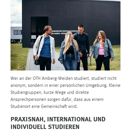
1 Jahr
Performance
Name:
staticfilecache
Zweck:
Für performante Seitenauslieferung wird in diesem Cookie
gespeichert, ob man eingeloggt ist.
Wer an der OTH Amberg-Weiden studiert, studiert nicht
Sprachpräferenz
anonym, sondern in einer persönlichen Umgebung. Kleine
Name:
Studiengruppen, kurze Wege und direkte
site-language-preference
Ansprechpersonen sorgen dafür, dass aus einem
Studienort eine Gemeinschaft wird.
Zweck:
Das Cookie speichert die gewählte Sprache der Website.
PRAXISNAH, INTERNATIONAL UND
INDIVIDUELL STUDIEREN
Cookie Laufzeit: