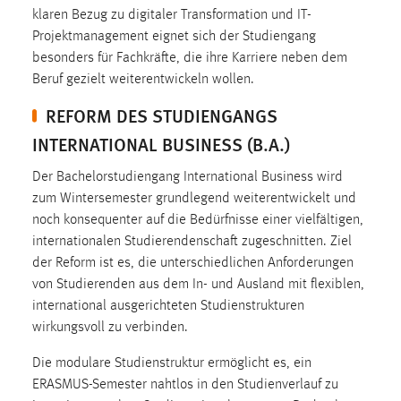
klaren Bezug zu digitaler Transformation und IT-
Conversion-Tracking
Projektmanagement eignet sich der Studiengang
Cookie Laufzeit:
besonders für Fachkräfte, die ihre Karriere neben dem
3 Monate
Beruf gezielt weiterentwickeln wollen.
REFORM DES STUDIENGANGS
Facebook Pixel
INTERNATIONAL BUSINESS (B.A.)
Name:
Der Bachelorstudiengang International Business wird
_fbp
zum Wintersemester grundlegend weiterentwickelt und
Anbieter:
noch konsequenter auf die Bedürfnisse einer vielfältigen,
Facebook
internationalen Studierendenschaft zugeschnitten. Ziel
der Reform ist es, die unterschiedlichen Anforderungen
Zweck:
von Studierenden aus dem In- und Ausland mit flexiblen,
Conversion-Tracking
international ausgerichteten Studienstrukturen
Cookie Laufzeit:
wirkungsvoll zu verbinden.
3 Monate
Die modulare Studienstruktur ermöglicht es, ein
ERASMUS-Semester nahtlos in den Studienverlauf zu