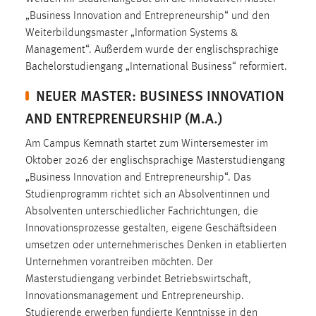
Zweck:
„Business Innovation and Entrepreneurship“ und den
Dieser Cookie ist notwendig um sich an der Website
Weiterbildungsmaster „Information Systems &
einloggen zu können.
Management“. Außerdem wurde der englischsprachige
Bachelorstudiengang „International Business“ reformiert.
Cookie Laufzeit:
24 Stunden
NEUER MASTER: BUSINESS INNOVATION
AND ENTREPRENEURSHIP (M.A.)
STATISTIK
Am Campus Kemnath startet zum Wintersemester im
Oktober 2026 der englischsprachige Masterstudiengang
Statistik Cookies erfassen Informationen anonym.
„Business Innovation and Entrepreneurship“. Das
Diese Informationen helfen uns zu verstehen, wie
Studienprogramm richtet sich an Absolventinnen und
unsere Besucher unsere Website nutzen.
Absolventen unterschiedlicher Fachrichtungen, die
Matomo
Innovationsprozesse gestalten, eigene Geschäftsideen
umsetzen oder unternehmerisches Denken in etablierten
Name:
Unternehmen vorantreiben möchten. Der
_pk_ref, _pk_cvar, _pk_id, _pk_ses
Masterstudiengang verbindet Betriebswirtschaft,
Innovationsmanagement und Entrepreneurship.
Zweck:
Studierende erwerben fundierte Kenntnisse in den
Zugriffsstatistik