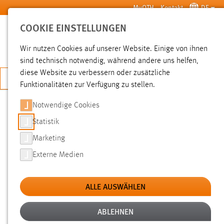
Zum Hauptinhalt springen
MyOTH
Kontakt
DE
COOKIE EINSTELLUNGEN
SUCHE
Wir nutzen Cookies auf unserer Website. Einige von ihnen
sind technisch notwendig, während andere uns helfen,
diese Website zu verbessern oder zusätzliche
JETZT BEWERBEN
Funktionalitäten zur Verfügung zu stellen.
Sie sind hier:
Pressemeldungen
Hochschule
Aktuelles
Notwendige Cookies
Statistik
WISSENS- UND
Marketing
TECHNOLOGIETRANSFER ZUM
Externe Medien
NACHLESEN: OTH AMBERG-WEIDEN
VERÖFFENTLICHT
ALLE AUSWÄHLEN
FORSCHUNGSBERICHT 2022
ABLEHNEN