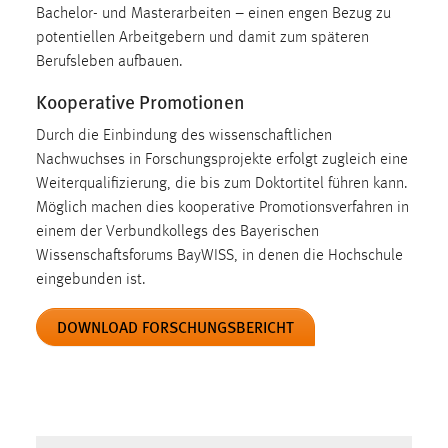
Bachelor- und Masterarbeiten – einen engen Bezug zu
Zweck:
potentiellen Arbeitgebern und damit zum späteren
Dieser Cookie ist notwendig um sich an der Website
einloggen zu können.
Berufsleben aufbauen.
Cookie Laufzeit:
Kooperative Promotionen
24 Stunden
Durch die Einbindung des wissenschaftlichen
Nachwuchses in Forschungsprojekte erfolgt zugleich eine
Weiterqualifizierung, die bis zum Doktortitel führen kann.
STATISTIK
Möglich machen dies kooperative Promotionsverfahren in
Statistik Cookies erfassen Informationen anonym.
einem der Verbundkollegs des Bayerischen
Diese Informationen helfen uns zu verstehen, wie
Wissenschaftsforums BayWISS, in denen die Hochschule
unsere Besucher unsere Website nutzen.
eingebunden ist.
DOWNLOAD FORSCHUNGSBERICHT
Matomo
Name:
_pk_ref, _pk_cvar, _pk_id, _pk_ses
Zweck:
Zugriffsstatistik