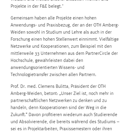
30 Tage
Projekte in der F&E belegt."
Gemeinsam haben alle Projekte einen hohen
Chat
Anwendungs- und Praxisbezug, der an der OTH Amberg-
Name:
Weiden sowohl in Studium und Lehre als auch in der
MibewSessionID, MIBEW_UserID, mibew_locale, mibew-
Forschung einen hohen Stellenwert einnimmt. Vielfältige
chat-frame-style-5e9dbeb1811c0446
Netzwerke und Kooperationen, zum Beispiel mit den
mittlerweile 33 Unternehmen aus dem PartnerCircle der
Zweck:
Hochschule, gewährleisten dabei den
Wird benötigt um die Chatfunktion nutzen zu können.
anwendungsorientierten Wissens- und
Cookie Laufzeit:
Technologietransfer zwischen allen Partnern.
MibewSessionID, mibew-chat-frame-style-
5e9dbeb1811c0446 = Sitzungslaufzeit, mibew_locale = 3
Prof. Dr. med. Clemens Bulitta, Präsident der OTH
Jahre, MIBEW_UserID = 1 Jahr
Amberg-Weiden, betont: „Unser Ziel ist, noch mehr in
partnerschaftlichen Netzwerken zu denken und zu
Login
handeln, denn Kooperationen sind der Weg in die
Zukunft.“ Davon profitieren wiederum auch Studierende
Name:
und Absolvierende, die bereits während des Studiums –
fe_user, be_user, be_lastLoginProvider
sei es in Projektarbeiten, Praxissemestern oder ihren