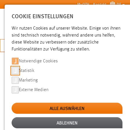
Zum Hauptinhalt springen
MyOTH
Kontakt
DE
COOKIE EINSTELLUNGEN
SUCHE
Wir nutzen Cookies auf unserer Website. Einige von ihnen
sind technisch notwendig, während andere uns helfen,
diese Website zu verbessern oder zusätzliche
JETZT BEWERBEN
Funktionalitäten zur Verfügung zu stellen.
Sie sind hier:
Pressemeldungen
Hochschule
Aktuelles
Notwendige Cookies
Statistik
WORKSHOP: AKTUELLE
Marketing
FORSCHUNG UND ANWENDUNG
Externe Medien
VON ORC-TECHNOLOGIEN IN
MITTEL- UND OSTEUROPA
ALLE AUSWÄHLEN
Recent ORC Research and Applications
ABLEHNEN