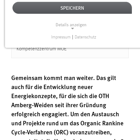
in Central and Eastern Europe
SPEICHERN
14.06.2019
Details anzeigen
Donnerstag, 27.06.2019, 10.00
–
Freitag,
28.06.2019, 15.00 Uhr
| Fakultät MBUT, Raum 310,
Impressum
|
Datenschutz
313, Labor B82 und Wintergarten | Veranstalter:
NOTWENDIGE COOKIES
Kompetenzzentrum MOE
Notwendige Cookies ermöglichen grundlegende
Funktionen und sind für die einwandfreie Funktion der
Website erforderlich.
Gemeinsam kommt man weiter. Das gilt
Einverständnis
auch für die Entwicklung neuer
Energiekonzepte, für die sich die OTH
Name:
cookie_consent
Amberg-Weiden seit ihrer Gründung
erfolgreich engagiert. Um den Austausch
Zweck:
Dieser Cookie speichert die ausgewählten Einverständnis-
und Projekte rund um das Organic Rankine
Optionen des Benutzers
Cycle-Verfahren (ORC) voranzutreiben,
Cookie Laufzeit: