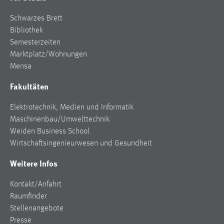
EXTERNE MEDIEN
Schwarzes Brett
Um Inhalte von Videoplattformen und Social Media
Bibliothek
Plattformen anzeigen zu können, werden von diesen
Semesterzeiten
externen Medien Cookies gesetzt.
Marktplatz/Wohnungen
Mensa
YouTube
Fakultäten
Vimeo
Elektrotechnik, Medien und Informatik
Maschinenbau/Umwelttechnik
Weiden Business School
Wirtschaftsingenieurwesen und Gesundheit
Weitere Infos
Kontakt/Anfahrt
Raumfinder
Stellenangebote
Presse