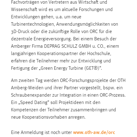
Fachvorträgen von Vertretern aus Wirtschaft und
Zweck:
Wissenschaft wird es um aktuelle Forschungen und
Dieser Cookie ist notwendig um sich an der Website
Entwicklungen gehen, u.a. um neue
einloggen zu können.
Turbinentechnologien, Anwendungsmöglichkeiten von
Cookie Laufzeit:
3D-Druck oder die zukünftige Rolle von ORC für die
24 Stunden
dezentrale Energieversorgung. Bei einem Besuch der
Amberger Firma DEPRAG SCHULZ GMBH u. CO., einem
langjährigen Kooperationspartner der Hochschule,
STATISTIK
erfahren die Teilnehmer mehr zur Entwicklung und
Fertigung der „Green Energy Turbine (GET®)“.
Statistik Cookies erfassen Informationen anonym.
Diese Informationen helfen uns zu verstehen, wie
Am zweiten Tag werden ORC-Forschungsprojekte der OTH
unsere Besucher unsere Website nutzen.
Amberg-Weiden und ihrer Partner vorgestellt, bspw. ein
Schraubenexpander zur Integration in einen ORC-Prozess.
Matomo
Ein „Speed Dating“ soll Projektideen mit den
Kompetenzen der Teilnehmer zusammenbringen und
Name:
neue Kooperationsvorhaben anregen.
_pk_ref, _pk_cvar, _pk_id, _pk_ses
Zweck:
www.oth-aw.de/orc
Eine Anmeldung ist noch unter
Zugriffsstatistik