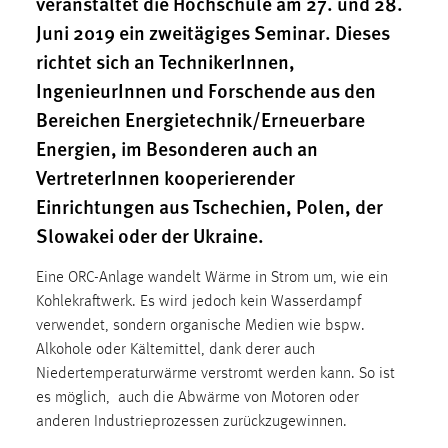
veranstaltet die Hochschule am 27. und 28.
1 Jahr
Juni 2019 ein zweitägiges Seminar. Dieses
richtet sich an TechnikerInnen,
Performance
IngenieurInnen und Forschende aus den
Bereichen Energietechnik/Erneuerbare
Name:
staticfilecache
Energien, im Besonderen auch an
VertreterInnen kooperierender
Zweck:
Für performante Seitenauslieferung wird in diesem Cookie
Einrichtungen aus Tschechien, Polen, der
gespeichert, ob man eingeloggt ist.
Slowakei oder der Ukraine.
Sprachpräferenz
Eine ORC-Anlage wandelt Wärme in Strom um, wie ein
Kohlekraftwerk. Es wird jedoch kein Wasserdampf
Name:
verwendet, sondern organische Medien wie bspw.
site-language-preference
Alkohole oder Kältemittel, dank derer auch
Zweck:
Niedertemperaturwärme verstromt werden kann. So ist
Das Cookie speichert die gewählte Sprache der Website.
es möglich, auch die Abwärme von Motoren oder
anderen Industrieprozessen zurückzugewinnen.
Cookie Laufzeit: