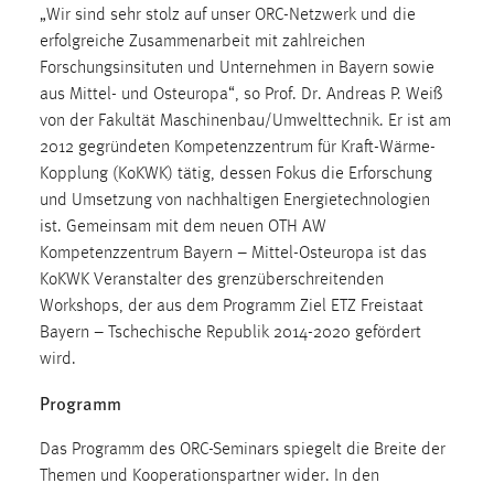
30 Tage
„Wir sind sehr stolz auf unser ORC-Netzwerk und die
erfolgreiche Zusammenarbeit mit zahlreichen
Forschungsinsituten und Unternehmen in Bayern sowie
Chat
aus Mittel- und Osteuropa“, so Prof. Dr. Andreas P. Weiß
Name:
von der Fakultät Maschinenbau/Umwelttechnik. Er ist am
MibewSessionID, MIBEW_UserID, mibew_locale, mibew-
2012 gegründeten Kompetenzzentrum für Kraft-Wärme-
chat-frame-style-5e9dbeb1811c0446
Kopplung (KoKWK) tätig, dessen Fokus die Erforschung
und Umsetzung von nachhaltigen Energietechnologien
Zweck:
ist. Gemeinsam mit dem neuen OTH AW
Wird benötigt um die Chatfunktion nutzen zu können.
Kompetenzzentrum Bayern – Mittel-Osteuropa ist das
Cookie Laufzeit:
KoKWK Veranstalter des grenzüberschreitenden
MibewSessionID, mibew-chat-frame-style-
Workshops, der aus dem Programm Ziel ETZ Freistaat
5e9dbeb1811c0446 = Sitzungslaufzeit, mibew_locale = 3
Bayern – Tschechische Republik 2014-2020 gefördert
Jahre, MIBEW_UserID = 1 Jahr
wird.
Programm
Login
Name:
Das Programm des ORC-Seminars spiegelt die Breite der
fe_user, be_user, be_lastLoginProvider
Themen und Kooperationspartner wider. In den