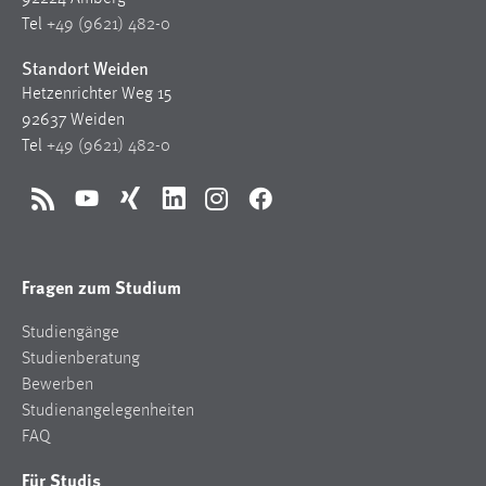
Conversion-Tracking
Tel
+49 (9621) 482-0
Cookie Laufzeit:
Standort Weiden
3 Monate
Hetzenrichter Weg 15
92637 Weiden
Tel
+49 (9621) 482-0
Facebook Pixel
Name:
RSS
YouTube
Xing
LinkedIn
Instagram
Facebook
_fbp
Anbieter:
Facebook
Fragen zum Studium
Zweck:
Studiengänge
Conversion-Tracking
Studienberatung
Cookie Laufzeit:
Bewerben
3 Monate
Studienangelegenheiten
FAQ
Für Studis