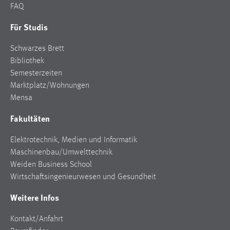
FAQ
Cookie Laufzeit:
Für Studis
Max. 13 Monate
Schwarzes Brett
Bibliothek
MARKETING
Semesterzeiten
Marktplatz/Wohnungen
Marketing Cookies werden von Drittanbietern
Mensa
verwendet, um personalisierte Werbung anzuzeigen.
Sie tun dies, indem sie Besucher über Websites
Fakultäten
hinweg verfolgen.
Elektrotechnik, Medien und Informatik
Google Ads
Maschinenbau/Umwelttechnik
Weiden Business School
Name:
Wirtschaftsingenieurwesen und Gesundheit
_gcl_au
Weitere Infos
Anbieter:
Google Ireland Limited
Kontakt/Anfahrt
Zweck: