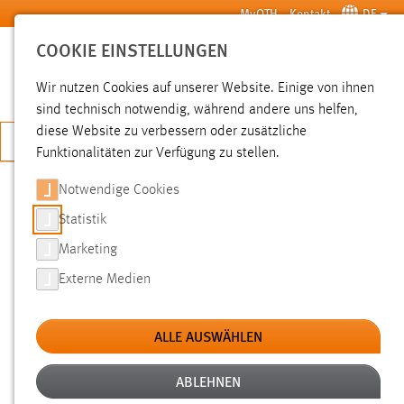
Zum Hauptinhalt springen
MyOTH
Kontakt
DE
COOKIE EINSTELLUNGEN
SUCHE
Wir nutzen Cookies auf unserer Website. Einige von ihnen
sind technisch notwendig, während andere uns helfen,
diese Website zu verbessern oder zusätzliche
JETZT BEWERBEN
Funktionalitäten zur Verfügung zu stellen.
Sie sind hier:
Veranstaltungen
Hochschule
Aktuelles
Notwendige Cookies
Statistik
OPEN INNOVATION NIGHT 2026:
Marketing
CYBERSECURITY IM FOKUS
Externe Medien
ALLE AUSWÄHLEN
Dienstag, 27.10.2026, 17.00 Uhr
| Stadtlabor plus,
Bahnhofsstraße, 92224 Amberg | Veranstalter: OTH
ABLEHNEN
AW, Siemens, Wifam, IHK