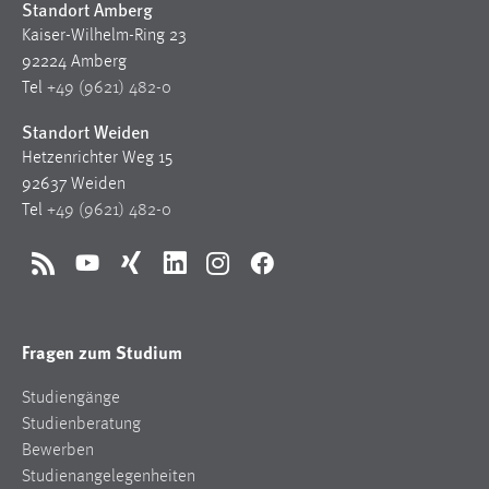
Standort Amberg
Zweck:
Kaiser-Wilhelm-Ring 23
Dieser Cookie ist notwendig um sich an der Website
92224 Amberg
einloggen zu können.
Tel
+49 (9621) 482-0
Cookie Laufzeit:
Standort Weiden
24 Stunden
Hetzenrichter Weg 15
92637 Weiden
Tel
+49 (9621) 482-0
STATISTIK
Statistik Cookies erfassen Informationen anonym.
RSS
YouTube
Xing
LinkedIn
Instagram
Facebook
Diese Informationen helfen uns zu verstehen, wie
unsere Besucher unsere Website nutzen.
Fragen zum Studium
Matomo
Name:
Studiengänge
_pk_ref, _pk_cvar, _pk_id, _pk_ses
Studienberatung
Bewerben
Zweck:
Studienangelegenheiten
Zugriffsstatistik