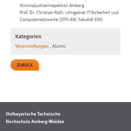
30 Tage
Kriminalpolizeiinspektion Amberg
Prof. Dr. Christian Roth, Lehrgebiet IT-Sicherheit und
Chat
Computernetzwerke (OTH AW, Fakultät EMI)
Name:
Kategorien
MibewSessionID, MIBEW_UserID, mibew_locale, mibew-
chat-frame-style-5e9dbeb1811c0446
Veranstaltungen
, Alumni
Zweck:
Wird benötigt um die Chatfunktion nutzen zu können.
ZURÜCK
Cookie Laufzeit:
MibewSessionID, mibew-chat-frame-style-
5e9dbeb1811c0446 = Sitzungslaufzeit, mibew_locale = 3
Jahre, MIBEW_UserID = 1 Jahr
Login
Ostbayerische Technische
Name:
Hochschule Amberg-Weiden
fe_user, be_user, be_lastLoginProvider