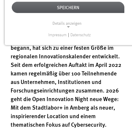
SPEICHERN
Was 2022 als Barcamp-Format in
Details anzeigen
Kooperation mit den Innovativen Lernorten
Impressum
|
Datenschutz
(ILOs) Siemens AG und Herding GmbH
NOTWENDIGE COOKIES
begann, hat sich zu einer festen Größe im
Notwendige Cookies ermöglichen grundlegende
regionalen Innovationskalender entwickelt.
Funktionen und sind für die einwandfreie Funktion der
Seit dem erfolgreichen Auftakt im April 2022
Website erforderlich.
kamen regelmäßig über 100 Teilnehmende
Einverständnis
aus Unternehmen, Institutionen und
Forschungseinrichtungen zusammen. 2026
Name:
cookie_consent
geht die Open Innovation Night neue Wege:
Mit dem Stadtlabor+ in Amberg als neuer,
Zweck:
Dieser Cookie speichert die ausgewählten Einverständnis-
inspirierender Location und einem
Optionen des Benutzers
thematischen Fokus auf Cybersecurity.
Cookie Laufzeit: