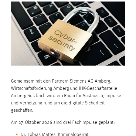
1 Jahr
Performance
Name:
staticfilecache
Zweck:
Für performante Seitenauslieferung wird in diesem Cookie
gespeichert, ob man eingeloggt ist.
Gemeinsam mit den Partnern Siemens AG Amberg,
Sprachpräferenz
Wirtschaftsförderung Amberg und IHK-Geschäftsstelle
Name:
Amberg-Sulzbach wird ein Raum für Austausch, Impulse
site-language-preference
und Vernetzung rund um die digitale Sicherheit
geschaffen.
Zweck:
Das Cookie speichert die gewählte Sprache der Website.
Am 27. Oktober 2026 sind drei Fachimpulse geplant:
Cookie Laufzeit:
Dr. Tobias Mattes, Kriminaloberrat,