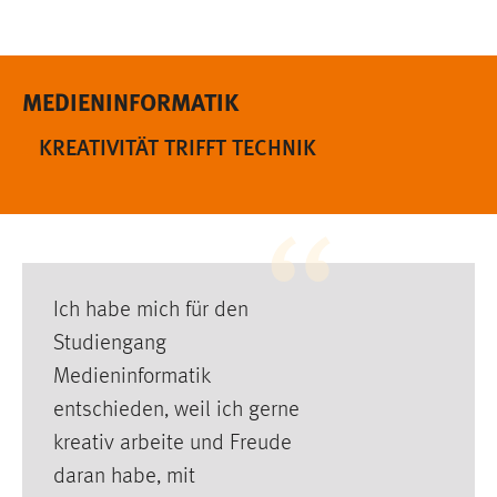
1 Jahr
Performance
MEDIENINFORMATIK
Name:
KREATIVITÄT TRIFFT TECHNIK
staticfilecache
Zweck:
Für performante Seitenauslieferung wird in diesem Cookie
gespeichert, ob man eingeloggt ist.
Sprachpräferenz
Ich habe mich für den
Studiengang
Name:
site-language-preference
Medieninformatik
entschieden, weil ich gerne
Zweck:
Das Cookie speichert die gewählte Sprache der Website.
kreativ arbeite und Freude
daran habe, mit
Cookie Laufzeit: