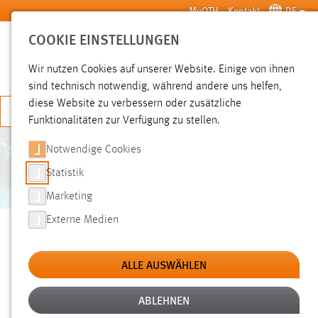
Zum Hauptinhalt springen
MyOTH
Kontakt
DE
COOKIE EINSTELLUNGEN
SUCHE
Wir nutzen Cookies auf unserer Website. Einige von ihnen
sind technisch notwendig, während andere uns helfen,
diese Website zu verbessern oder zusätzliche
JETZT BEWERBEN
Funktionalitäten zur Verfügung zu stellen.
Notwendige Cookies
ELEKTROTECHNIK, MEDIEN
UND INFORMATIK
Statistik
Marketing
Sie sind hier:
Externe Medien
Hochschule
Fakultäten
Fakultät EMI
INFORMATIK IST MEHR ALS NUR
ALLE AUSWÄHLEN
PROGRAMMIEREN
ABLEHNEN