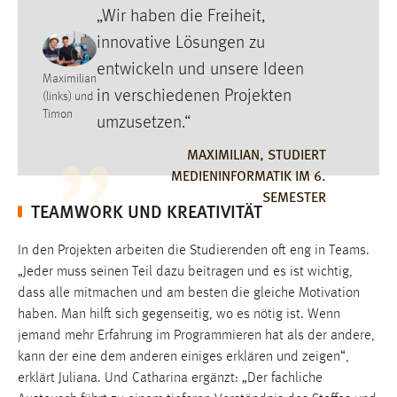
„Wir haben die Freiheit,
Cookie Laufzeit:
innovative Lösungen zu
Max. 13 Monate
entwickeln und unsere Ideen
Maximilian
in verschiedenen Projekten
(links) und
Timon
MARKETING
umzusetzen.“
Marketing Cookies werden von Drittanbietern
MAXIMILIAN, STUDIERT
verwendet, um personalisierte Werbung anzuzeigen.
MEDIENINFORMATIK IM 6.
Sie tun dies, indem sie Besucher über Websites
SEMESTER
TEAMWORK UND KREATIVITÄT
hinweg verfolgen.
In den Projekten arbeiten die Studierenden oft eng in Teams.
Google Ads
„Jeder muss seinen Teil dazu beitragen und es ist wichtig,
Name:
dass alle mitmachen und am besten die gleiche Motivation
_gcl_au
haben. Man hilft sich gegenseitig, wo es nötig ist. Wenn
jemand mehr Erfahrung im Programmieren hat als der andere,
Anbieter:
kann der eine dem anderen einiges erklären und zeigen“,
Google Ireland Limited
erklärt Juliana. Und Catharina ergänzt: „Der fachliche
Zweck: