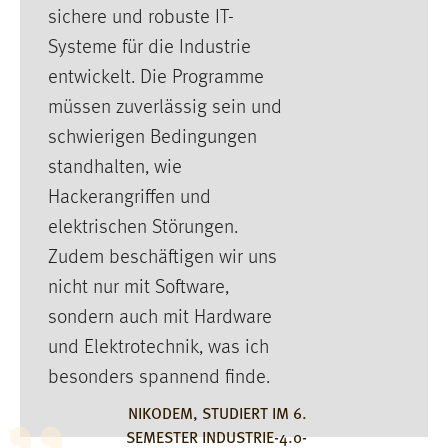
EXTERNE MEDIEN
sichere und robuste IT-
Um Inhalte von Videoplattformen und Social Media
Systeme für die Industrie
Plattformen anzeigen zu können, werden von diesen
entwickelt. Die Programme
externen Medien Cookies gesetzt.
müssen zuverlässig sein und
YouTube
schwierigen Bedingungen
standhalten, wie
Vimeo
Hackerangriffen und
elektrischen Störungen.
Zudem beschäftigen wir uns
nicht nur mit Software,
sondern auch mit Hardware
und Elektrotechnik, was ich
besonders spannend finde.
NIKODEM, STUDIERT IM 6.
SEMESTER INDUSTRIE-4.0-