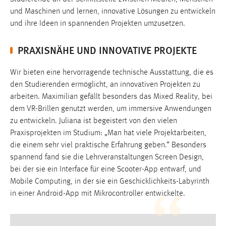
Zweck:
und Maschinen und lernen, innovative Lösungen zu entwickeln
Dieser Cookie ist notwendig um sich an der Website
und ihre Ideen in spannenden Projekten umzusetzen.
einloggen zu können.
PRAXISNÄHE UND INNOVATIVE PROJEKTE
Cookie Laufzeit:
24 Stunden
Wir bieten eine hervorragende technische Ausstattung, die es
den Studierenden ermöglicht, an innovativen Projekten zu
arbeiten. Maximilian gefällt besonders das Mixed Reality, bei
STATISTIK
dem VR-Brillen genutzt werden, um immersive Anwendungen
Statistik Cookies erfassen Informationen anonym.
zu entwickeln. Juliana ist begeistert von den vielen
Diese Informationen helfen uns zu verstehen, wie
Praxisprojekten im Studium: „Man hat viele Projektarbeiten,
unsere Besucher unsere Website nutzen.
die einem sehr viel praktische Erfahrung geben.“ Besonders
spannend fand sie die Lehrveranstaltungen Screen Design,
Matomo
bei der sie ein Interface für eine Scooter-App entwarf, und
Mobile Computing, in der sie ein Geschicklichkeits-Labyrinth
Name:
in einer Android-App mit Mikrocontroller entwickelte.
_pk_ref, _pk_cvar, _pk_id, _pk_ses
Zweck:
Zugriffsstatistik