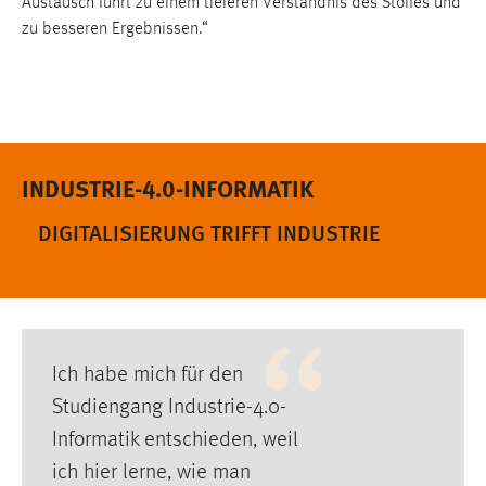
Austausch führt zu einem tieferen Verständnis des Stoffes und
Conversion-Tracking
zu besseren Ergebnissen.“
Cookie Laufzeit:
3 Monate
Facebook Pixel
INDUSTRIE-4.0-INFORMATIK
Name:
_fbp
DIGITALISIERUNG TRIFFT INDUSTRIE
Anbieter:
Facebook
Zweck:
Conversion-Tracking
Ich habe mich für den
Cookie Laufzeit:
Studiengang Industrie-4.0-
3 Monate
Informatik entschieden, weil
ich hier lerne, wie man