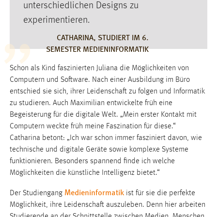
30 Tage
unterschiedlichen Designs zu
experimentieren.
Chat
CATHARINA, STUDIERT IM 6.
SEMESTER MEDIENINFORMATIK
Name:
MibewSessionID, MIBEW_UserID, mibew_locale, mibew-
Schon als Kind faszinierten Juliana die Möglichkeiten von
chat-frame-style-5e9dbeb1811c0446
Computern und Software. Nach einer Ausbildung im Büro
Zweck:
entschied sie sich, ihrer Leidenschaft zu folgen und Informatik
Wird benötigt um die Chatfunktion nutzen zu können.
zu studieren. Auch Maximilian entwickelte früh eine
Begeisterung für die digitale Welt. „Mein erster Kontakt mit
Cookie Laufzeit:
Computern weckte früh meine Faszination für diese.“
MibewSessionID, mibew-chat-frame-style-
Catharina betont: „Ich war schon immer fasziniert davon, wie
5e9dbeb1811c0446 = Sitzungslaufzeit, mibew_locale = 3
Jahre, MIBEW_UserID = 1 Jahr
technische und digitale Geräte sowie komplexe Systeme
funktionieren. Besonders spannend finde ich welche
Möglichkeiten die künstliche Intelligenz bietet.“
Login
Medieninformatik
Der Studiengang
ist für sie die perfekte
Name:
Möglichkeit, ihre Leidenschaft auszuleben. Denn hier arbeiten
fe_user, be_user, be_lastLoginProvider
Studierende an der Schnittstelle zwischen Medien, Menschen