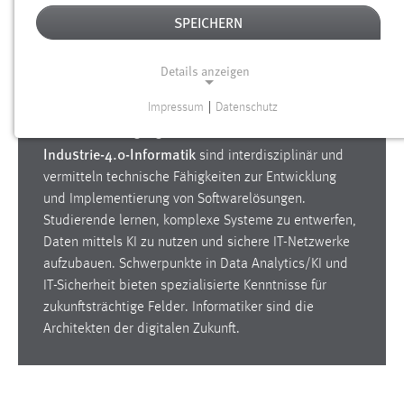
SPEICHERN
Informatik ist der Schlüssel, um Welt der Bits und
Details anzeigen
Bytes zu entdecken. Aber es geht um so viel mehr als
nur Programmieren!
Impressum
|
Datenschutz
NOTWENDIGE COOKIES
Medieninformatik
Unsere Studiengänge
und
Industrie-4.0-Informatik
Notwendige Cookies ermöglichen grundlegende
sind interdisziplinär und
Funktionen und sind für die einwandfreie Funktion der
vermitteln technische Fähigkeiten zur Entwicklung
Website erforderlich.
und Implementierung von Softwarelösungen.
Studierende lernen, komplexe Systeme zu entwerfen,
Einverständnis
Daten mittels KI zu nutzen und sichere IT-Netzwerke
aufzubauen. Schwerpunkte in Data Analytics/KI und
Name:
IT-Sicherheit bieten spezialisierte Kenntnisse für
cookie_consent
zukunftsträchtige Felder. Informatiker sind die
Zweck:
Architekten der digitalen Zukunft.
Dieser Cookie speichert die ausgewählten Einverständnis-
Optionen des Benutzers
Cookie Laufzeit: