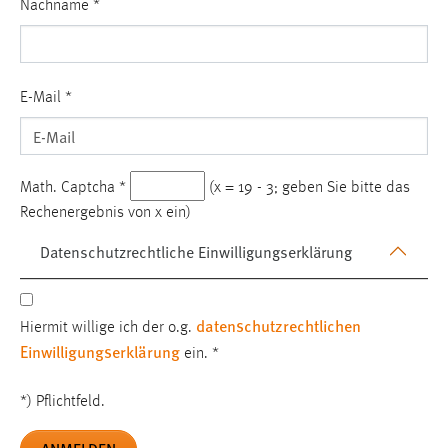
Nachname
*
Conversion-Tracking
Cookie Laufzeit:
3 Monate
E-Mail
*
Facebook Pixel
Name:
Math. Captcha
*
(x = 19 - 3; geben Sie bitte das
_fbp
Rechenergebnis von x ein)
Anbieter:
Datenschutzrechtliche Einwilligungserklärung
Facebook
Zweck:
Conversion-Tracking
datenschutzrechtlichen
Hiermit willige ich der o.g.
Einwilligungserklärung
Cookie Laufzeit:
ein.
*
3 Monate
*) Pflichtfeld.