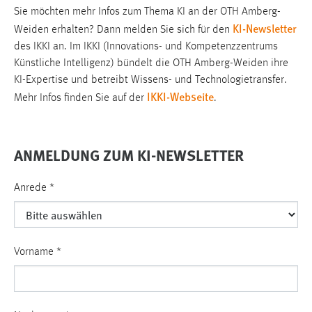
Sie möchten mehr Infos zum Thema KI an der OTH Amberg-
Cookie Laufzeit:
KI-Newsletter
Weiden erhalten? Dann melden Sie sich für den
Max. 13 Monate
des IKKI an. Im IKKI (Innovations- und Kompetenzzentrums
Künstliche Intelligenz) bündelt die OTH Amberg-Weiden ihre
KI-Expertise und betreibt Wissens- und Technologietransfer.
MARKETING
IKKI-Webseite
Mehr Infos finden Sie auf der
.
Marketing Cookies werden von Drittanbietern
verwendet, um personalisierte Werbung anzuzeigen.
ANMELDUNG ZUM KI-NEWSLETTER
Sie tun dies, indem sie Besucher über Websites
hinweg verfolgen.
Anrede
*
Google Ads
Name:
_gcl_au
Vorname
*
Anbieter:
Google Ireland Limited
Zweck: