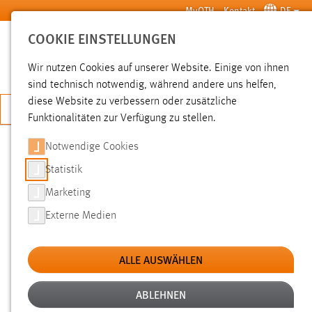
Zum Hauptinhalt springen
MyOTH
Kontakt
DE
COOKIE EINSTELLUNGEN
SUCHE
Wir nutzen Cookies auf unserer Website. Einige von ihnen
sind technisch notwendig, während andere uns helfen,
diese Website zu verbessern oder zusätzliche
JETZT BEWERBEN
Funktionalitäten zur Verfügung zu stellen.
Notwendige Cookies
WILLKOMMEN ZU UNSEREN
STUDIENANGEBOTEN
Statistik
MIT DEM SCHWERPUNKT KÜNSTLICHE
Marketing
INTELLIGENZ!
Externe Medien
ALLE AUSWÄHLEN
Bachelor
Künstliche Intelligenz – International
ABLEHNEN
[>> Start zum Sommersemester]