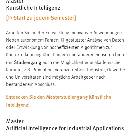
Master
30 Tage
Künstliche Intelligenz
[>> Start zu jedem Semester]
Chat
Name:
Arbeiten Sie an der Entwicklung innovativer Anwendungen.
MibewSessionID, MIBEW_UserID, mibew_locale, mibew-
Neben autonomem Fahren, KI-gestützter Analyse von Daten
chat-frame-style-5e9dbeb1811c0446
oder Entwicklung von hocheffizienten Algorithmen zur
Kontexterkennung über Kamera und anderen Sensoren bietet
Zweck:
Studiengang
der
auch die Möglichkeit eine akademische
Wird benötigt um die Chatfunktion nutzen zu können.
Karriere, z.B. Promotion, voranzutreiben. Industrie, Gewerbe
Cookie Laufzeit:
und Universitäten sind mögliche Arbeitgeber nach
MibewSessionID, mibew-chat-frame-style-
bestandenem Abschluss.
5e9dbeb1811c0446 = Sitzungslaufzeit, mibew_locale = 3
Jahre, MIBEW_UserID = 1 Jahr
Entdecken Sie den Masterstudiengang Künstliche
Intelligenz!
Login
Master
Name:
Artificial Intelligence for Industrial Applications
fe_user, be_user, be_lastLoginProvider