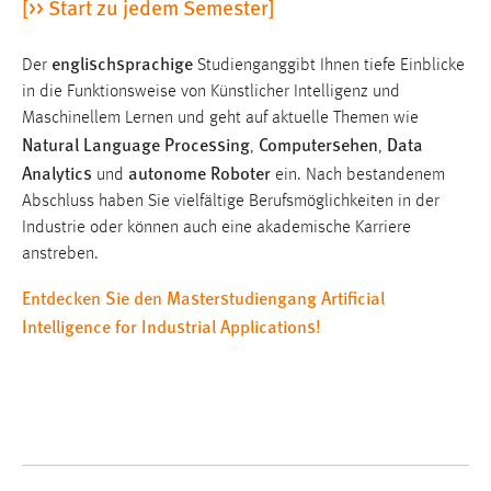
[>> Start zu jedem Semester]
Zweck:
Dieser Cookie ist notwendig um sich an der Website
englischsprachige
einloggen zu können.
Der
Studiengang
gibt Ihnen tiefe Einblicke
in die Funktionsweise von Künstlicher Intelligenz und
Cookie Laufzeit:
Maschinellem Lernen und geht auf aktuelle Themen wie
24 Stunden
Natural Language Processing
Computersehen
Data
,
,
Analytics
autonome Roboter
und
ein. Nach bestandenem
Abschluss haben Sie vielfältige Berufsmöglichkeiten in der
STATISTIK
Industrie oder können auch eine akademische Karriere
Statistik Cookies erfassen Informationen anonym.
anstreben.
Diese Informationen helfen uns zu verstehen, wie
Entdecken Sie den Masterstudiengang Artificial
unsere Besucher unsere Website nutzen.
Intelligence for Industrial Applications!
Matomo
Name:
_pk_ref, _pk_cvar, _pk_id, _pk_ses
Zweck:
Zugriffsstatistik