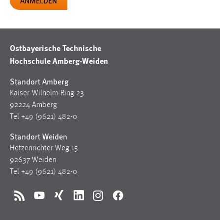
EXTERNE MEDIEN
Um Inhalte von Videoplattformen und Social Media
Plattformen anzeigen zu können, werden von diesen
externen Medien Cookies gesetzt.
Ostbayerische Technische
Hochschule Amberg-Weiden
YouTube
Standort Amberg
Kaiser-Wilhelm-Ring 23
Vimeo
92224 Amberg
Tel
+49 (9621) 482-0
Standort Weiden
Hetzenrichter Weg 15
92637 Weiden
Tel
+49 (9621) 482-0
RSS
YouTube
Xing
LinkedIn
Instagram
Facebook