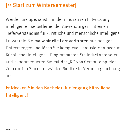
[>> Start zum Wintersemester]
1 Jahr
Werden Sie SpezialistIn in der innovativen Entwicklung
Performance
intelligenter, selbstlernender Anwendungen mit einem
Name:
Tiefenverständnis für künstliche und menschliche Intelligenz.
maschinelle Lernverfahren
staticfilecache
Entwickeln Sie
aus riesigen
Datenmengen und lösen Sie komplexe Herausforderungen mit
Zweck:
Künstlicher Intelligenz. Programmieren Sie Industrieroboter
Für performante Seitenauslieferung wird in diesem Cookie
und experimentieren Sie mit der „KI“ von Computerspielen.
gespeichert, ob man eingeloggt ist.
Zum dritten Semester wählen Sie Ihre KI-Vertiefungsrichtung
aus.
Sprachpräferenz
Entdecken Sie den Bachelorstudiengang Künstliche
Name:
Intelligenz!
site-language-preference
Zweck:
Das Cookie speichert die gewählte Sprache der Website.
Cookie Laufzeit: