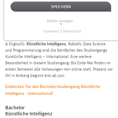
SPEICHERN
Studieren Sie Künstliche Intelligenz im internationalen Umfeld
gemeinsam mit Studierenden aus dem In- und Ausland.
Details anzeigen
Intensivsprachkurse gehören genauso zum Studium wie ein
Praktikumssemester im Ausland. Kennzeichnend für den
Impressum
|
Datenschutz
NOTWENDIGE COOKIES
neuen Studiengang ist das bilinguale erste Semester (Deutsch
Künstliche Intelligenz
Notwendige Cookies ermöglichen grundlegende
& Englisch).
, Robotik, Data Science
Funktionen und sind für die einwandfreie Funktion der
und Programmierung sind die Kernfächer des Studiengangs
Website erforderlich.
Künstliche Intelligenz – International. Eine weitere
Besonderheit in diesem Studiengang: Bis Ende Mai finden im
Einverständnis
ersten Semester alle Vorlesungen rein online statt, Präsenz vor
Ort in Amberg beginnt erst ab Juni.
Name:
Entdecken Sie den Bachelorstudiengang Künstliche
cookie_consent
Intelligenz - International!
Zweck:
Dieser Cookie speichert die ausgewählten Einverständnis-
Bachelor
Optionen des Benutzers
Künstliche Intelligenz
Cookie Laufzeit: