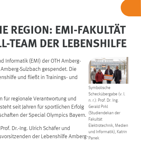
IE REGION: EMI-FAKULTÄT
L-TEAM DER LEBENSHILFE
und Informatik (EMI) der OTH Amberg-
 Amberg-Sulzbach gespendet. Die
shilfe und fließt in Trainings- und
Symbolische
Scheckübergabe (v. l.
n für regionale Verantwortung und
n. r.): Prof. Dr. Ing.
eht seit Jahren für sportlichen Erfolg
Gerald Pirkl
(Studiendekan der
schaften der Special Olympics Bayern.
Fakultät
Elektrotechnik, Medien
of. Dr.-Ing. Ulrich Schäfer und
und Informatik), Katrin
ndsvorsitzenden der Lebenshilfe Amberg-
Panek