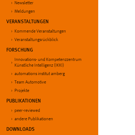
Newsletter
in diesem Cookie gespeichert, ob man
eingeloggt ist.
Meldungen
VERANSTALTUNGEN
Sprachpräferenz
Kommende Veranstaltungen
Veranstaltungsrückblick
Name:
site-language-preference
FORSCHUNG
Zweck:
Das Cookie speichert die gewählte
Sprache der Website.
Innovations- und Kompetenzzentrum
Künstliche Intelligenz (IKKI)
Cookie Laufzeit:
30 Tage
automations institut amberg
Team Automotive
Chat
Projekte
PUBLIKATIONEN
Name:
MibewSessionID, MIBEW_UserID,
mibew_locale, mibew-chat-frame-style-
peer-reviewed
5e9dbeb1811c0446
andere Publikationen
Zweck:
Wird benötigt um die Chatfunktion
DOWNLOADS
nutzen zu können.