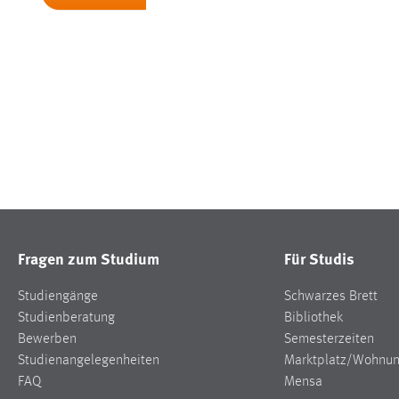
Fragen zum Studium
Für Studis
Studiengänge
Schwarzes Brett
Studienberatung
Bibliothek
Bewerben
Semesterzeiten
Studienangelegenheiten
Marktplatz/Wohnu
FAQ
Mensa