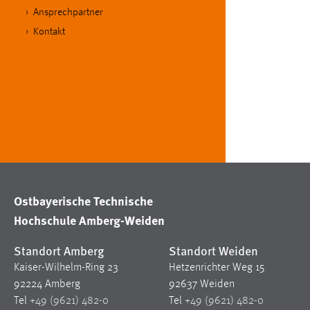
Ansprechpartner
Matomo
Kontakt
Name:
_pk_ref, _pk_cvar, _pk_id, _pk_ses
Zweck:
Zugriffsstatistik
Cookie Laufzeit:
Max. 13 Monate
MARKETING
Marketing Cookies werden von Drittanbietern
Ostbayerische Technische
verwendet, um personalisierte Werbung anzuzeigen.
Hochschule Amberg-Weiden
Sie tun dies, indem sie Besucher über Websites
hinweg verfolgen.
Standort Amberg
Standort Weiden
Kaiser-Wilhelm-Ring 23
Hetzenrichter Weg 15
Google Ads
92224 Amberg
92637 Weiden
Name:
_gcl_au
Tel
+49 (9621) 482-0
Tel
+49 (9621) 482-0