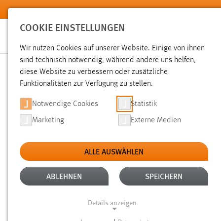
Zum Hauptinhalt springen
COOKIE EINSTELLUNGEN
Wir nutzen Cookies auf unserer Website. Einige von ihnen
Sie sind hier:
sind technisch notwendig, während andere uns helfen,
Hochschule
Services
Online Services
diese Website zu verbessern oder zusätzliche
Funktionalitäten zur Verfügung zu stellen.
DOWNLOADS, SOFTWARE
Notwendige Cookies
Statistik
Marketing
Externe Medien
ALLE AUSWÄHLEN
TEAMVIEWER QUICK SUPPORT HERUNTERLADEN
ABLEHNEN
SPEICHERN
BENUTZERANMELDUNG
Details anzeigen
Bitte geben Sie Ihren Benutzernamen und Ihr Passwort ein