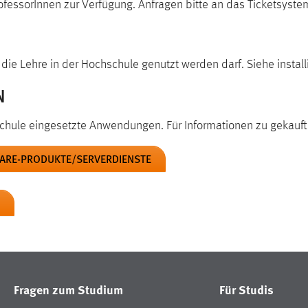
rofessorInnen zur Verfügung. Anfragen bitte an das Ticketsyste
 die Lehre in der Hochschule genutzt werden darf. Siehe install
N
schule eingesetzte Anwendungen. Für Informationen zu gekauf
ARE-PRODUKTE/SERVERDIENSTE
Fragen zum Studium
Für Studis