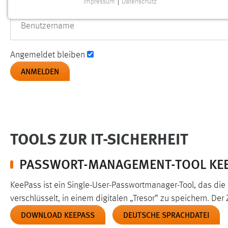
Impressum
|
Datenschutz
NOTWENDIGE COOKIES
Benutzername
Notwendige Cookies ermöglichen grundlegende
Funktionen und sind für die einwandfreie Funktion der
Website erforderlich.
Angemeldet bleiben
Einverständnis
Name:
cookie_consent
Zweck:
Dieser Cookie speichert die
ausgewählten Einverständnis-Optionen
TOOLS ZUR IT-SICHERHEIT
des Benutzers
Cookie Laufzeit:
1 Jahr
PASSWORT-MANAGEMENT-TOOL KEE
Performance
KeePass ist ein Single-User-Passwortmanager-Tool, das die 
verschlüsselt, in einem digitalen „Tresor“ zu speichern. De
Name:
staticfilecache
DOWNLOAD KEEPASS
DEUTSCHE SPRACHDATEI
Zweck:
Für performante Seitenauslieferung wird