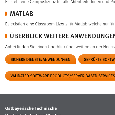
Es steht eine Campuslizenz für alle MitarbeiterInnen und P
Cookie Laufzeit:
MibewSessionID, mibew-chat-frame-
MATLAB
style-5e9dbeb1811c0446 =
Sitzungslaufzeit, mibew_locale = 3
Jahre, MIBEW_UserID = 1 Jahr
Es existiert eine Classroom Lizenz für Matlab welche nur für
ÜBERBLICK WEITERE ANWENDUNGE
Login
Anbei finden Sie einen Überblick über weitere an der Hoch
Name:
fe_user, be_user, be_lastLoginProvider
Zweck:
Dieser Cookie ist notwendig um sich an
SICHERE DIENSTE/ANWENDUNGEN
GEPRÜFTE SOFTW
der Website einloggen zu können.
Cookie Laufzeit:
24 Stunden
VALIDATED SOFTWARE PRODUCTS/SERVER BASED SERVICES
STATISTIK
Statistik Cookies erfassen Informationen anonym.
Ostbayerische Technische
Diese Informationen helfen uns zu verstehen, wie
unsere Besucher unsere Website nutzen.