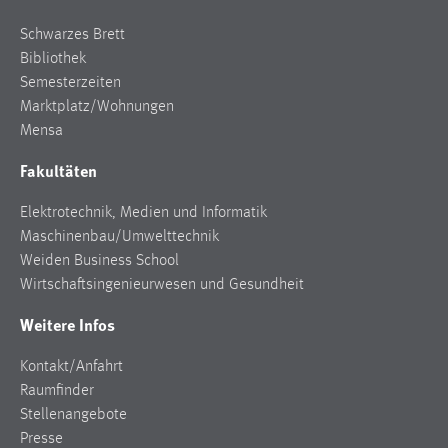
Zweck:
Schwarzes Brett
Dieser Cookie ist notwendig um sich an der Website
Bibliothek
einloggen zu können.
Semesterzeiten
Cookie Laufzeit:
Marktplatz/Wohnungen
24 Stunden
Mensa
Fakultäten
STATISTIK
Elektrotechnik, Medien und Informatik
Statistik Cookies erfassen Informationen anonym.
Maschinenbau/Umwelttechnik
Diese Informationen helfen uns zu verstehen, wie
Weiden Business School
unsere Besucher unsere Website nutzen.
Wirtschaftsingenieurwesen und Gesundheit
Weitere Infos
Matomo
Name:
Kontakt/Anfahrt
_pk_ref, _pk_cvar, _pk_id, _pk_ses
Raumfinder
Stellenangebote
Zweck:
Presse
Zugriffsstatistik