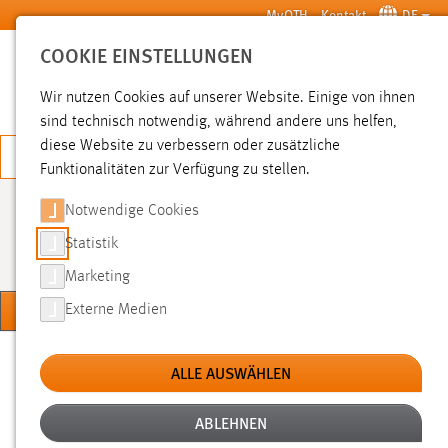
Zum Hauptinhalt springen
MyOTH
Kontakt
DE
COOKIE EINSTELLUNGEN
SUCHE
Wir nutzen Cookies auf unserer Website. Einige von ihnen
sind technisch notwendig, während andere uns helfen,
diese Website zu verbessern oder zusätzliche
JETZT BEWERBEN
Funktionalitäten zur Verfügung zu stellen.
Notwendige Cookies
SERVICE-CENTER DIGITALE
AUFGABEN
Statistik
Marketing
MENÜ
Externe Medien
Sie sind hier:
Hochschule
Services
Service-Center Digitale Aufgaben
ALLE AUSWÄHLEN
ABLEHNEN