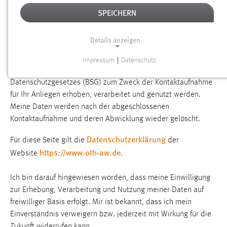
DATENSCHUTZERKLÄRUNG
SPEICHERN
KONTAKFORMULAR
Details anzeigen
Ich bin damit einverstanden, dass meine Daten von der
Ostbayerischen Technischen Hochschule (OTH) Amberg-
Impressum
|
Datenschutz
NOTWENDIGE COOKIES
Weiden unter Berücksichtigung des Bayerischen
Datenschutzgesetzes (BSG) zum Zweck der Kontaktaufnahme
Notwendige Cookies ermöglichen grundlegende
für Ihr Anliegen erhoben, verarbeitet und genutzt werden.
Funktionen und sind für die einwandfreie Funktion der
Meine Daten werden nach der abgeschlossenen
Website erforderlich.
Kontaktaufnahme und deren Abwicklung wieder gelöscht.
Einverständnis
Datenschutzerklärung
Für diese Seite gilt die
der
https://www.oth-aw.de
Website
.
Name:
cookie_consent
Ich bin darauf hingewiesen worden, dass meine Einwilligung
Zweck:
zur Erhebung, Verarbeitung und Nutzung meiner Daten auf
Dieser Cookie speichert die ausgewählten Einverständnis-
freiwilliger Basis erfolgt. Mir ist bekannt, dass ich mein
Optionen des Benutzers
Einverständnis verweigern bzw. jederzeit mit Wirkung für die
Cookie Laufzeit:
Zukunft widerrufen kann.