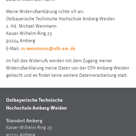
1 Jahr
Meine Widerrufserklärung richte ich an:
Ostbayerische Technische Hochschule Amberg-Weiden
Performance
z. Hd. Michael Weinmann
Kaiser-Wilhelm-Ring 23
Name:
92224 Amberg
staticfilecache
m.weinmann
@
oth-aw
.
de
E-Mail:
Zweck:
Für performante Seitenauslieferung wird in diesem Cookie
Im Fall des Widerrufs werden mit dem Zugang meiner
gespeichert, ob man eingeloggt ist.
Widerrufserklärung meine Daten von der OTH Amberg-Weiden
gelöscht und es findet keine weitere Datenverarbeitung statt.
Sprachpräferenz
Name:
Ostbayerische Technische
site-language-preference
Hochschule Amberg-Weiden
Zweck:
Standort Amberg
Das Cookie speichert die gewählte Sprache der Website.
Kaiser-Wilhelm-Ring 23
Cookie Laufzeit:
92224 Amberg