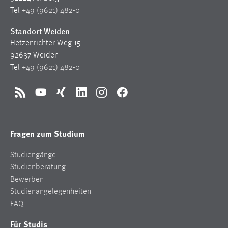
30 Tage
Tel
+49 (9621) 482-0
Standort Weiden
Chat
Hetzenrichter Weg 15
Name:
92637 Weiden
MibewSessionID, MIBEW_UserID, mibew_locale, mibew-
Tel
+49 (9621) 482-0
chat-frame-style-5e9dbeb1811c0446
Zweck:
RSS
YouTube
Xing
LinkedIn
Instagram
Facebook
Wird benötigt um die Chatfunktion nutzen zu können.
Cookie Laufzeit:
Fragen zum Studium
MibewSessionID, mibew-chat-frame-style-
5e9dbeb1811c0446 = Sitzungslaufzeit, mibew_locale = 3
Studiengänge
Jahre, MIBEW_UserID = 1 Jahr
Studienberatung
Bewerben
Login
Studienangelegenheiten
FAQ
Name:
fe_user, be_user, be_lastLoginProvider
Für Studis