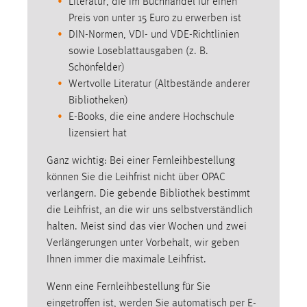
Literatur, die im Buchhandel für einen
Conversion-Tracking
Preis von unter 15 Euro zu erwerben ist
DIN-Normen, VDI- und VDE-Richtlinien
Cookie Laufzeit:
sowie Loseblattausgaben (z. B.
3 Monate
Schönfelder)
Wertvolle Literatur (Altbestände anderer
Facebook Pixel
Bibliotheken)
E-Books, die eine andere Hochschule
Name:
lizensiert hat
_fbp
Ganz wichtig: Bei einer Fernleihbestellung
Anbieter:
können Sie die Leihfrist nicht über OPAC
Facebook
verlängern. Die gebende Bibliothek bestimmt
Zweck:
die Leihfrist, an die wir uns selbstverständlich
Conversion-Tracking
halten. Meist sind das vier Wochen und zwei
Cookie Laufzeit:
Verlängerungen unter Vorbehalt, wir geben
3 Monate
Ihnen immer die maximale Leihfrist.
Wenn eine Fernleihbestellung für Sie
eingetroffen ist, werden Sie automatisch per E-