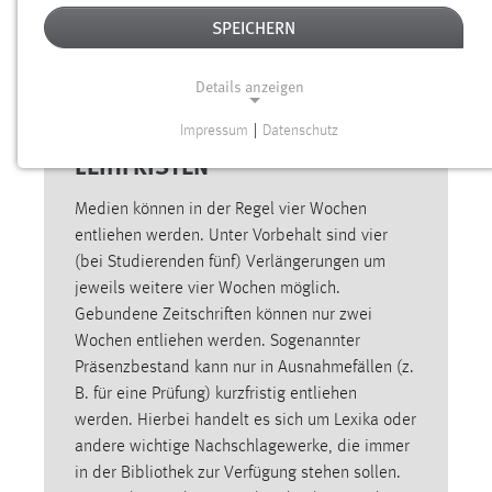
AUSLEIHE
SPEICHERN
Details anzeigen
Impressum
|
Datenschutz
NOTWENDIGE COOKIES
LEIHFRISTEN
Notwendige Cookies ermöglichen grundlegende
Medien können in der Regel vier Wochen
Funktionen und sind für die einwandfreie Funktion der
entliehen werden. Unter Vorbehalt sind vier
Website erforderlich.
(bei Studierenden fünf) Verlängerungen um
Einverständnis
jeweils weitere vier Wochen möglich.
Gebundene Zeitschriften können nur zwei
Name:
Wochen entliehen werden. Sogenannter
cookie_consent
Präsenzbestand kann nur in Ausnahmefällen (z.
B. für eine Prüfung) kurzfristig entliehen
Zweck:
werden. Hierbei handelt es sich um Lexika oder
Dieser Cookie speichert die ausgewählten Einverständnis-
Optionen des Benutzers
andere wichtige Nachschlagewerke, die immer
in der Bibliothek zur Verfügung stehen sollen.
Cookie Laufzeit: