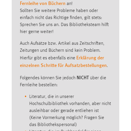
Fernleihe von Büchern
an!
Cookie Laufzeit:
Sollten Sie weitere Probleme haben oder
Max. 13 Monate
einfach nicht das Richtige finden, gilt stets:
Sprechen Sie uns an. Das Bibliotheksteam hilft
hier gerne weiter!
MARKETING
Auch Aufsätze bzw. Artikel aus Zeitschriften,
Marketing Cookies werden von Drittanbietern
Zeitungen und Büchern sind kein Problem.
Erklärung der
verwendet, um personalisierte Werbung anzuzeigen.
Hierfür gibt es ebenfalls eine
Sie tun dies, indem sie Besucher über Websites
einzelnen Schritte für Aufsatzbestellungen
.
hinweg verfolgen.
NICHT
Folgendes können Sie jedoch
über die
Google Ads
Fernleihe bestellen:
Name:
Literatur, die in unserer
_gcl_au
Hochschulbibliothek vorhanden, aber nicht
ausleihbar oder gerade entliehen ist
Anbieter:
(Keine Vormerkung möglich? Fragen Sie
Google Ireland Limited
das Bibliothekspersonal)
Zweck: