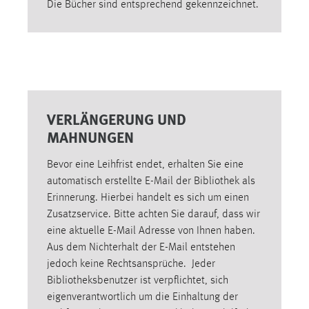
Die Bücher sind entsprechend gekennzeichnet.
1 Jahr
Performance
Name:
staticfilecache
VERLÄNGERUNG UND
Zweck:
MAHNUNGEN
Für performante Seitenauslieferung wird in diesem Cookie
gespeichert, ob man eingeloggt ist.
Bevor eine Leihfrist endet, erhalten Sie eine
automatisch erstellte E-Mail der Bibliothek als
Sprachpräferenz
Erinnerung. Hierbei handelt es sich um einen
Zusatzservice. Bitte achten Sie darauf, dass wir
Name:
eine aktuelle E-Mail Adresse von Ihnen haben.
site-language-preference
Aus dem Nichterhalt der E-Mail entstehen
Zweck:
jedoch keine Rechtsansprüche. Jeder
Das Cookie speichert die gewählte Sprache der Website.
Bibliotheksbenutzer ist verpflichtet, sich
eigenverantwortlich um die Einhaltung der
Cookie Laufzeit: