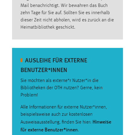
EXTERNE MEDIEN
Mail benachrichtigt. Wir bewahren das Buch
Um Inhalte von Videoplattformen und Social Media
zehn Tage für Sie auf. Sollten Sie es innerhalb
Plattformen anzeigen zu können, werden von diesen
dieser Zeit nicht abholen, wird es zurück an die
externen Medien Cookies gesetzt.
Heimatbibliothek geschickt.
YouTube
AUSLEIHE FÜR EXTERNE
Vimeo
BENUTZER*INNEN
Sie möchten als externe*r Nutzer*in die
Bibliotheken der OTH nutzen? Gerne, kein
Problem!
Alle Informationen für externe Nutzer*innen,
beispielsweise auch zur kostenlosen
Hinweise
Ausweisausstellung, finden Sie hier:
für externe Benutzer*innen
.