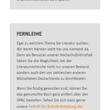
Zweck:
Dieser Cookie ist notwendig um sich an der Website
einloggen zu können.
Cookie Laufzeit:
24 Stunden
FERNLEIHE
Egal zu welchem Thema Sie Literatur suchen:
STATISTIK
Mit leeren Händen steht bei uns niemand da.
Denn als Benutzer unserer Hochschulbibliothek
Statistik Cookies erfassen Informationen anonym.
haben Sie die Möglichkeit, bei der
Diese Informationen helfen uns zu verstehen, wie
Literaturrecherche nicht nur unseren Bestand,
unsere Besucher unsere Website nutzen.
sondern auch den von zahlreichen anderen
Bibliotheken Deutschlands zu durchforsten.
Matomo
Wenn Sie fündig geworden sind, können Sie
Name:
das gewünschte Buch ganz einfach über den
_pk_ref, _pk_cvar, _pk_id, _pk_ses
OPAC bestellen. Sehen Sie sich dazu gerne
Zweck:
Schritt-für-Schritt-Anleitung der
unsere
Zugriffsstatistik