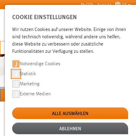
Zum Hauptinhalt springen
MyOTH
Kontakt
DE
COOKIE EINSTELLUNGEN
SUCHE
Wir nutzen Cookies auf unserer Website. Einige von ihnen
sind technisch notwendig, während andere uns helfen,
diese Website zu verbessern oder zusätzliche
JETZT BEWERBEN
Funktionalitäten zur Verfügung zu stellen.
Notwendige Cookies
BIBLIOTHEK
Statistik
Marketing
MENÜ
Externe Medien
Sie sind hier:
Hochschule
Über uns
Einrichtungen
ALLE AUSWÄHLEN
ABLEHNEN