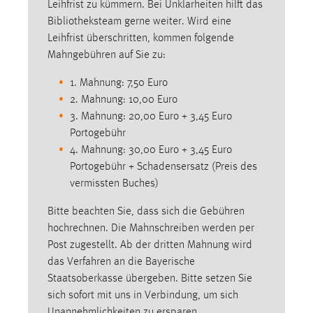
Leihfrist zu kümmern. Bei Unklarheiten hilft das
30 Tage
Bibliotheksteam gerne weiter. Wird eine
Leihfrist überschritten, kommen folgende
Chat
Mahngebühren auf Sie zu:
Name:
1. Mahnung: 7,50 Euro
MibewSessionID, MIBEW_UserID, mibew_locale, mibew-
2. Mahnung: 10,00 Euro
chat-frame-style-5e9dbeb1811c0446
3. Mahnung: 20,00 Euro + 3,45 Euro
Zweck:
Portogebühr
Wird benötigt um die Chatfunktion nutzen zu können.
4. Mahnung: 30,00 Euro + 3,45 Euro
Portogebühr + Schadensersatz (Preis des
Cookie Laufzeit:
vermissten Buches)
MibewSessionID, mibew-chat-frame-style-
5e9dbeb1811c0446 = Sitzungslaufzeit, mibew_locale = 3
Bitte beachten Sie, dass sich die Gebühren
Jahre, MIBEW_UserID = 1 Jahr
hochrechnen. Die Mahnschreiben werden per
Post zugestellt. Ab der dritten Mahnung wird
Login
das Verfahren an die Bayerische
Staatsoberkasse übergeben. Bitte setzen Sie
Name:
sich sofort mit uns in Verbindung, um sich
fe_user, be_user, be_lastLoginProvider
Unannehmlichkeiten zu ersparen.