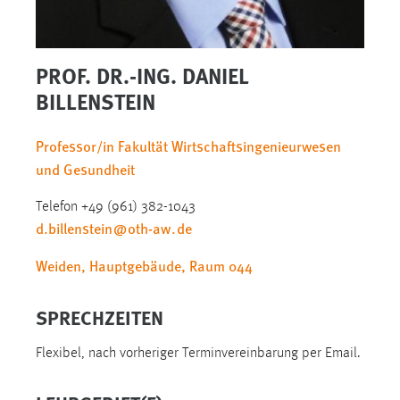
1 Jahr
Performance
PROF. DR.-ING. DANIEL
BILLENSTEIN
Name:
staticfilecache
Professor/in Fakultät Wirtschaftsingenieurwesen
Zweck:
und Gesundheit
Für performante Seitenauslieferung wird in diesem Cookie
gespeichert, ob man eingeloggt ist.
Telefon +49 (961) 382-1043
d.billenstein
@
oth-aw
.
de
Sprachpräferenz
Weiden, Hauptgebäude, Raum 044
Name:
site-language-preference
SPRECHZEITEN
Zweck:
Flexibel, nach vorheriger Terminvereinbarung per Email.
Das Cookie speichert die gewählte Sprache der Website.
Cookie Laufzeit: