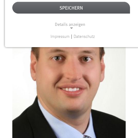
SPEICHERN
Details anzeigen
Impressum
|
Datenschutz
NOTWENDIGE COOKIES
Notwendige Cookies ermöglichen grundlegende
Funktionen und sind für die einwandfreie Funktion der
Website erforderlich.
Einverständnis
Name:
cookie_consent
Zweck:
Dieser Cookie speichert die ausgewählten Einverständnis-
Optionen des Benutzers
Cookie Laufzeit: