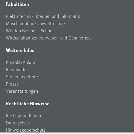
Fakultäten
Cookie Laufzeit:
Elektrotechnik, Medien und Informatik
Max. 13 Monate
Maschinenbau/Umwelttechnik
Weiden Business School
Wirtschaftsingenieurwesen und Gesundheit
MARKETING
Weitere Infos
Marketing Cookies werden von Drittanbietern
verwendet, um personalisierte Werbung anzuzeigen.
Kontakt/Anfahrt
Sie tun dies, indem sie Besucher über Websites
Raumfinder
hinweg verfolgen.
Stellenangebote
Presse
Google Ads
Veranstaltungen
Name:
Rechtliche Hinweise
_gcl_au
Anbieter:
Rechtsgrundlagen
Google Ireland Limited
Datenschutz
Hinweisgeberschutz
Zweck: