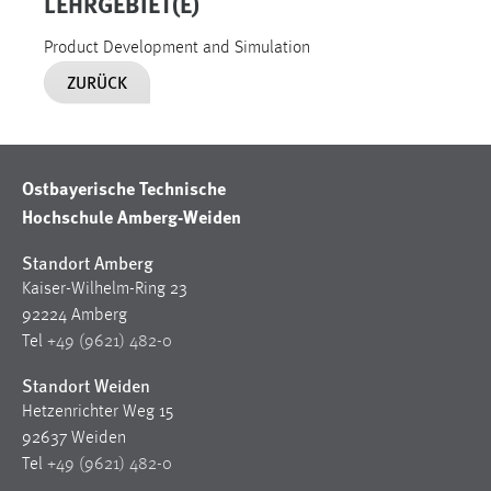
LEHRGEBIET(E)
30 Tage
Product Development and Simulation
Chat
ZURÜCK
Name:
MibewSessionID, MIBEW_UserID, mibew_locale, mibew-
chat-frame-style-5e9dbeb1811c0446
Ostbayerische Technische
Zweck:
Hochschule Amberg-Weiden
Wird benötigt um die Chatfunktion nutzen zu können.
Standort Amberg
Cookie Laufzeit:
Kaiser-Wilhelm-Ring 23
MibewSessionID, mibew-chat-frame-style-
5e9dbeb1811c0446 = Sitzungslaufzeit, mibew_locale = 3
92224 Amberg
Jahre, MIBEW_UserID = 1 Jahr
Tel
+49 (9621) 482-0
Standort Weiden
Login
Hetzenrichter Weg 15
92637 Weiden
Name:
Tel
+49 (9621) 482-0
fe_user, be_user, be_lastLoginProvider