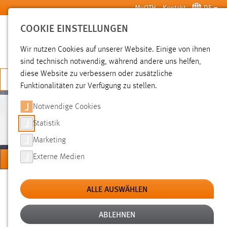
Zum Hauptinhalt springen
MyOTH
Kontakt
DE
COOKIE EINSTELLUNGEN
SUCHE
Wir nutzen Cookies auf unserer Website. Einige von ihnen
sind technisch notwendig, während andere uns helfen,
diese Website zu verbessern oder zusätzliche
JETZT BEWERBEN
Funktionalitäten zur Verfügung zu stellen.
Notwendige Cookies
PERSONEN
Statistik
Marketing
MENÜ
Externe Medien
Sie sind hier:
Personen
Hochschule
Über uns
ALLE AUSWÄHLEN
ABLEHNEN