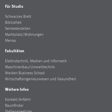
1 Jahr
Für Studis
Schwarzes Brett
Performance
Bibliothek
Name:
Semesterzeiten
staticfilecache
Marktplatz/Wohnungen
Mensa
Zweck:
Für performante Seitenauslieferung wird in diesem Cookie
Fakultäten
gespeichert, ob man eingeloggt ist.
Elektrotechnik, Medien und Informatik
Maschinenbau/Umwelttechnik
Sprachpräferenz
Weiden Business School
Name:
Wirtschaftsingenieurwesen und Gesundheit
site-language-preference
Weitere Infos
Zweck:
Das Cookie speichert die gewählte Sprache der Website.
Kontakt/Anfahrt
Raumfinder
Cookie Laufzeit:
Stellenangebote