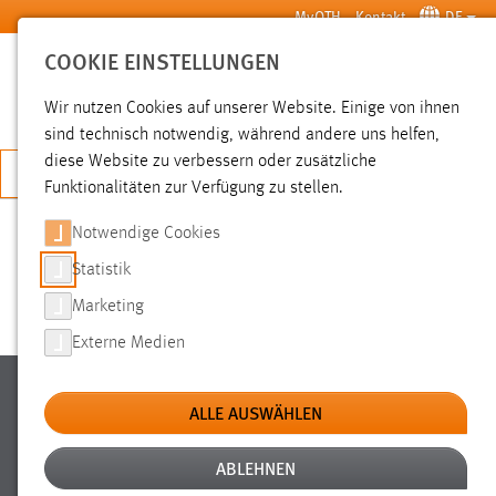
Zum Hauptinhalt springen
MyOTH
Kontakt
DE
COOKIE EINSTELLUNGEN
SUCHE
Wir nutzen Cookies auf unserer Website. Einige von ihnen
sind technisch notwendig, während andere uns helfen,
diese Website zu verbessern oder zusätzliche
JETZT BEWERBEN
Funktionalitäten zur Verfügung zu stellen.
Sie sind hier:
International
Wege ins Ausland
Notwendige Cookies
Statistik
CHECKLISTEN
Marketing
Externe Medien
Ostbayerische Technische
ALLE AUSWÄHLEN
Hochschule Amberg-Weiden
ABLEHNEN
Standort Amberg