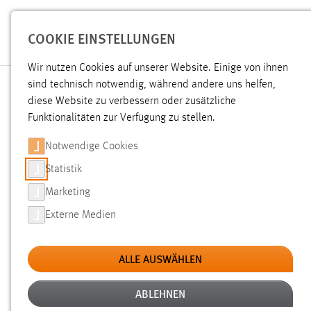
Zum Hauptinhalt springen
COOKIE EINSTELLUNGEN
Wir nutzen Cookies auf unserer Website. Einige von ihnen
sind technisch notwendig, während andere uns helfen,
diese Website zu verbessern oder zusätzliche
Funktionalitäten zur Verfügung zu stellen.
BENUTZERANMELDUNG
Notwendige Cookies
Bitte geben Sie Ihren Benutzernamen und Ihr Passwort ein, um
Statistik
sich an der Website anzumelden.
Marketing
Externe Medien
Benutzername
ALLE AUSWÄHLEN
Passwort
ABLEHNEN
Angemeldet bleiben