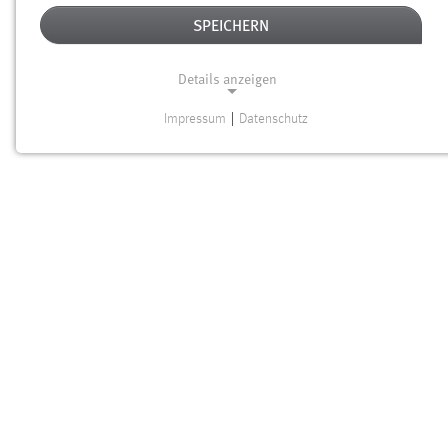
SPEICHERN
Details anzeigen
Impressum
|
Datenschutz
NOTWENDIGE COOKIES
Notwendige Cookies ermöglichen grundlegende
Funktionen und sind für die einwandfreie Funktion der
Website erforderlich.
Einverständnis
Name:
cookie_consent
Zweck:
Dieser Cookie speichert die ausgewählten Einverständnis-
Optionen des Benutzers
Cookie Laufzeit: