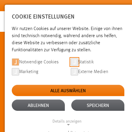
Zum Hauptinhalt springen
COOKIE EINSTELLUNGEN
Wir nutzen Cookies auf unserer Website. Einige von ihnen
sind technisch notwendig, während andere uns helfen,
diese Website zu verbessern oder zusätzliche
STUDIERENDENVERTRETUNG
Funktionalitäten zur Verfügung zu stellen.
Notwendige Cookies
Statistik
ÜBER DIE STUDIERENDENVERTRETUNG
Marketing
Externe Medien
Social Media
Schwarzes Brett
ALLE AUSWÄHLEN
Kontakt
News
ABLEHNEN
SPEICHERN
Rätsel
HOCHSCHULPOLITIK
Details anzeigen
Projekte