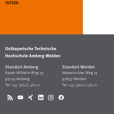
INTERN
in diesem Cookie gespeichert, ob man
eingeloggt ist.
Sprachpräferenz
Name:
site-language-preference
Zweck:
Das Cookie speichert die gewählte
Ostbayerische Technische
Sprache der Website.
Hochschule Amberg-Weiden
Cookie Laufzeit:
30 Tage
Standort Amberg
Standort Weiden
Kaiser-Wilhelm-Ring 23
Hetzenrichter Weg 15
Chat
92224 Amberg
92637 Weiden
Name:
MibewSessionID, MIBEW_UserID,
Tel
+49 (9621) 482-0
Tel
+49 (9621) 482-0
mibew_locale, mibew-chat-frame-style-
5e9dbeb1811c0446
RSS
YouTube
Xing
LinkedIn
Instagram
Facebook
Zweck:
Wird benötigt um die Chatfunktion
nutzen zu können.