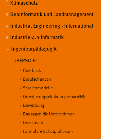
Klimaschutz
in diesem Cookie gespeichert, ob man
eingeloggt ist.
Geoinformatik und Landmanagement
Industrial Engineering - International
Sprachpräferenz
Industrie-4.0-Informatik
Name:
site-language-preference
Ingenieurpädagogik
Zweck:
Das Cookie speichert die gewählte
ÜBERSICHT
Sprache der Website.
Überblick
Cookie Laufzeit:
30 Tage
Berufschancen
Studienmodelle
Chat
Orientierungsstudium prepareING
Name:
MibewSessionID, MIBEW_UserID,
Bewerbung
mibew_locale, mibew-chat-frame-style-
Das sagen die Unternehmen
5e9dbeb1811c0446
Livestream
Zweck:
Wird benötigt um die Chatfunktion
Formulare Schulpraktikum
nutzen zu können.