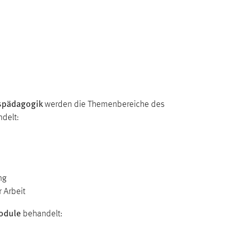
fspädagogik
werden die Themenbereiche des
delt:
ng
 Arbeit
odule
behandelt: