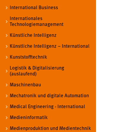
International Business
Matomo
Internationales
Technologiemanagement
Name:
_pk_ref, _pk_cvar, _pk_id, _pk_ses
Künstliche Intelligenz
Zweck:
Zugriffsstatistik
Künstliche Intelligenz – International
Cookie Laufzeit:
Max. 13 Monate
Kunststofftechnik
Logistik & Digitalisierung
MARKETING
(auslaufend)
Marketing Cookies werden von Drittanbietern
Maschinenbau
verwendet, um personalisierte Werbung anzuzeigen.
Sie tun dies, indem sie Besucher über Websites
Mechatronik und digitale Automation
hinweg verfolgen.
Medical Engineering - International
Google Ads
Medieninformatik
Name:
_gcl_au
Medienproduktion und Medientechnik