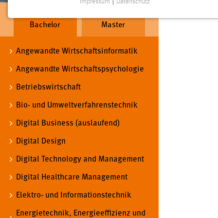
Impressum
|
Datenschutz
NOTWENDIGE COOKIES
Bachelor
Master
Notwendige Cookies ermöglichen grundlegende
Funktionen und sind für die einwandfreie Funktion der
Website erforderlich.
Angewandte Wirtschaftsinformatik
Angewandte Wirtschaftspsychologie
Einverständnis
Betriebswirtschaft
Name:
cookie_consent
Bio- und Umweltverfahrenstechnik
Zweck:
Dieser Cookie speichert die
ausgewählten Einverständnis-Optionen
Digital Business (auslaufend)
des Benutzers
Digital Design
Cookie Laufzeit:
1 Jahr
Digital Technology and Management
Digital Healthcare Management
Performance
Elektro- und Informationstechnik
Name:
staticfilecache
Energietechnik, Energieeffizienz und
Zweck:
Für performante Seitenauslieferung wird