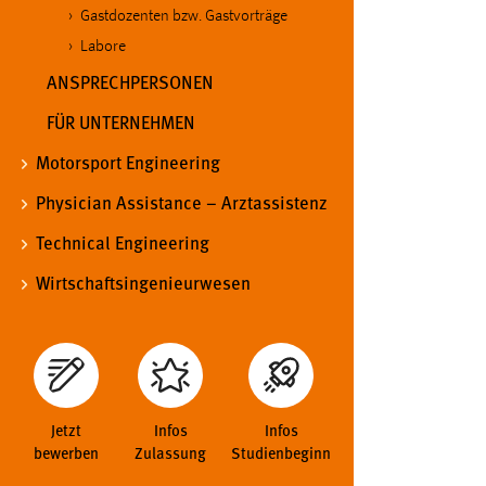
Gastdozenten bzw. Gastvorträge
externen Medien Cookies gesetzt.
Labore
YouTube
ANSPRECHPERSONEN
FÜR UNTERNEHMEN
Vimeo
Motorsport Engineering
Physician Assistance – Arztassistenz
Technical Engineering
Wirtschaftsingenieurwesen
Jetzt
Infos
Infos
bewerben
Zulassung
Studienbeginn