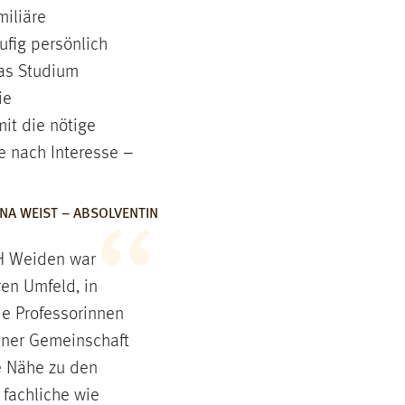
miliäre
ufig persönlich
Das Studium
ie
it die nötige
je nach Interesse –
INA WEIST – ABSOLVENTIN
TH Weiden war
en Umfeld, in
e Professorinnen
einer Gemeinschaft
e Nähe zu den
r fachliche wie