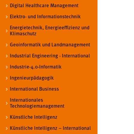
Digital Healthcare Management
Cookie Laufzeit:
MibewSessionID, mibew-chat-frame-
style-5e9dbeb1811c0446 =
Elektro- und Informationstechnik
Sitzungslaufzeit, mibew_locale = 3
Jahre, MIBEW_UserID = 1 Jahr
Energietechnik, Energieeffizienz und
Klimaschutz
Login
Geoinformatik und Landmanagement
Industrial Engineering - International
Name:
fe_user, be_user, be_lastLoginProvider
Industrie-4.0-Informatik
Zweck:
Dieser Cookie ist notwendig um sich an
der Website einloggen zu können.
Ingenieurpädagogik
Cookie Laufzeit:
24 Stunden
International Business
Internationales
Technologiemanagement
STATISTIK
Künstliche Intelligenz
Statistik Cookies erfassen Informationen anonym.
Diese Informationen helfen uns zu verstehen, wie
Künstliche Intelligenz – International
unsere Besucher unsere Website nutzen.