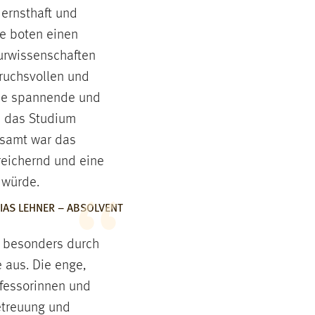
 ernsthaft und
te boten einen
urwissenschaften
ruchsvollen und
le spannende und
ie das Studium
esamt war das
reichernd und eine
 würde.
IAS LEHNER – ABSOLVENT
h besonders durch
 aus. Die enge,
fessorinnen und
etreuung und