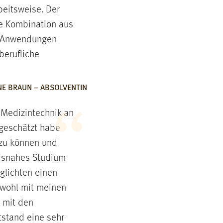
rbeitsweise. Der
e Kombination aus
n Anwendungen
berufliche
NE BRAUN – ABSOLVENTIN
r Medizintechnik an
geschätzt habe
n zu können und
xisnahes Studium
glichten einen
owohl mit meinen
 mit den
tstand eine sehr