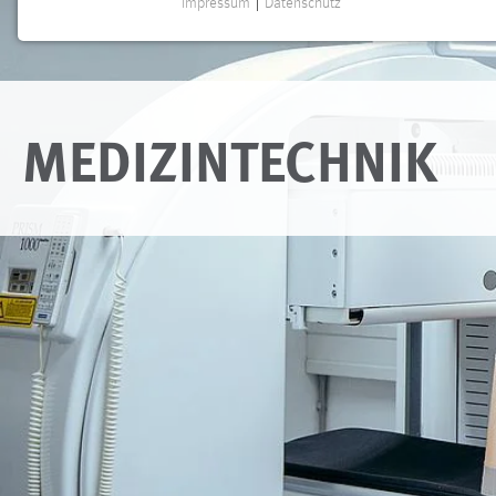
Impressum
|
Datenschutz
NOTWENDIGE COOKIES
Notwendige Cookies ermöglichen grundlegende
Funktionen und sind für die einwandfreie Funktion der
Website erforderlich.
MEDIZINTECHNIK
Einverständnis
Name:
cookie_consent
Zweck:
Dieser Cookie speichert die
ausgewählten Einverständnis-Optionen
des Benutzers
Cookie Laufzeit:
1 Jahr
Performance
Name:
staticfilecache
Zweck:
Für performante Seitenauslieferung wird