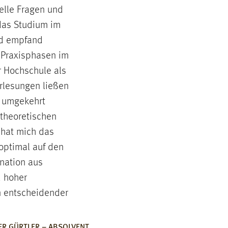
elle Fragen und
 das Studium im
nd empfand
 Praxisphasen im
 Hochschule als
orlesungen ließen
d umgekehrt
 theoretischen
 hat mich das
optimal auf den
ination aus
d hoher
in entscheidender
ER GÜRTLER – ABSOLVENT