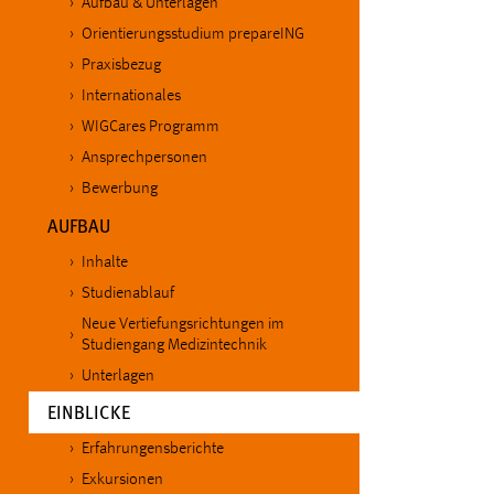
Aufbau & Unterlagen
Anbieter:
Google Ireland Limited
Orientierungsstudium prepareING
Zweck:
Conversion-Tracking
Praxisbezug
Internationales
Cookie Laufzeit:
3 Monate
WIGCares Programm
Ansprechpersonen
Facebook Pixel
Bewerbung
Name:
_fbp
AUFBAU
Anbieter:
Facebook
Inhalte
Studienablauf
Zweck:
Conversion-Tracking
Neue Vertiefungsrichtungen im
Cookie Laufzeit:
3 Monate
Studiengang Medizintechnik
Unterlagen
(CURRENT)
EINBLICKE
EXTERNE MEDIEN
Erfahrungensberichte
Um Inhalte von Videoplattformen und Social Media
Exkursionen
Plattformen anzeigen zu können, werden von diesen