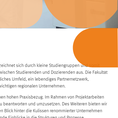
eichnet sich durch kleine Studiengruppen und somit
wischen Studierenden und Dozierenden aus. Die Fakultät
liches Umfeld, ein lebendiges Partnernetzwerk,
wichtigen regionalen Unternehmen.
inen hohen Praxisbezug. Im Rahmen von Projektarbeiten
 zu beantworten und umzusetzen. Des Weiteren bieten wir
n Blick hinter die Kulissen renommierter Unternehmen
nde Einblicke in die Strukturen und Prozesse