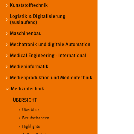
Kunststofftechnik
Matomo
Logistik & Digitalisierung
(auslaufend)
Name:
_pk_ref, _pk_cvar, _pk_id, _pk_ses
Maschinenbau
Zweck:
Zugriffsstatistik
Mechatronik und digitale Automation
Cookie Laufzeit:
Max. 13 Monate
Medical Engineering - International
Medieninformatik
MARKETING
Medienproduktion und Medientechnik
Marketing Cookies werden von Drittanbietern
Medizintechnik
verwendet, um personalisierte Werbung anzuzeigen.
Sie tun dies, indem sie Besucher über Websites
ÜBERSICHT
hinweg verfolgen.
Überblick
Google Ads
Berufschancen
Highlights
Name:
_gcl_au