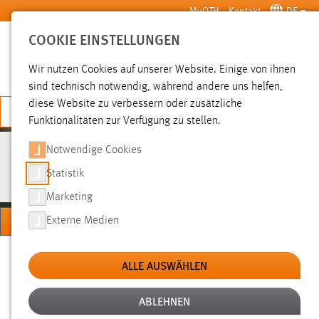
Zum Hauptinhalt springen
MyOTH
Kontakt
DE
COOKIE EINSTELLUNGEN
SUCHE
Wir nutzen Cookies auf unserer Website. Einige von ihnen
sind technisch notwendig, während andere uns helfen,
diese Website zu verbessern oder zusätzliche
JETZT BEWERBEN
Funktionalitäten zur Verfügung zu stellen.
Notwendige Cookies
DIGITAL BUSINESS
Statistik
Marketing
MENÜ
Externe Medien
Sie sind hier:
Studium
Studienangebote
Studiengänge
ALLE AUSWÄHLEN
ABLEHNEN