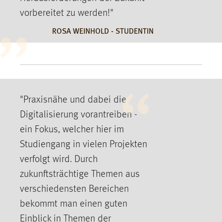
Conversion-Tracking
vorbereitet zu werden!"
Cookie Laufzeit:
ROSA WEINHOLD - STUDENTIN
3 Monate
Facebook Pixel
Name:
_fbp
"Praxisnähe und dabei die
Digitalisierung vorantreiben -
Anbieter:
Facebook
ein Fokus, welcher hier im
Studiengang in vielen Projekten
Zweck:
Conversion-Tracking
verfolgt wird. Durch
zukunftsträchtige Themen aus
Cookie Laufzeit:
3 Monate
verschiedensten Bereichen
bekommt man einen guten
Einblick in Themen der