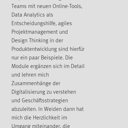
Zweck:
Teams mit neuen Online-Tools,
Dieser Cookie ist notwendig um sich an der Website
Data Analytics als
einloggen zu können.
Entscheidungshilfe, agiles
Cookie Laufzeit:
Projektmanagement und
24 Stunden
Design Thinking in der
Produktentwicklung sind hierfür
STATISTIK
nur ein paar Beispiele. Die
Statistik Cookies erfassen Informationen anonym.
Module ergänzen sich im Detail
Diese Informationen helfen uns zu verstehen, wie
und lehren mich
unsere Besucher unsere Website nutzen.
Zusammenhänge der
Digitalisierung zu verstehen
Matomo
und Geschäftsstrategien
Name:
abzuleiten. In Weiden dann hat
_pk_ref, _pk_cvar, _pk_id, _pk_ses
mich die Herzlichkeit im
Zweck:
Umgang miteinander, die
Zugriffsstatistik