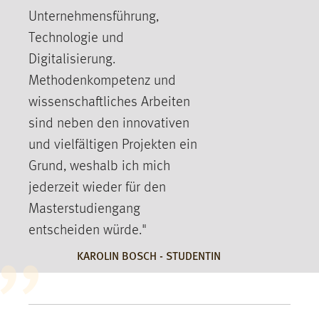
EXTERNE MEDIEN
Unternehmensführung,
Um Inhalte von Videoplattformen und Social Media
Technologie und
Plattformen anzeigen zu können, werden von diesen
Digitalisierung.
externen Medien Cookies gesetzt.
Methodenkompetenz und
YouTube
wissenschaftliches Arbeiten
sind neben den innovativen
Vimeo
und vielfältigen Projekten ein
Grund, weshalb ich mich
jederzeit wieder für den
Masterstudiengang
entscheiden würde."
KAROLIN BOSCH - STUDENTIN