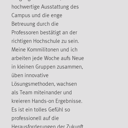
hochwertige Ausstattung des
Cookie Laufzeit:
Campus und die enge
Max. 13 Monate
Betreuung durch die
Professoren bestätigt an der
MARKETING
richtigen Hochschule zu sein.
Marketing Cookies werden von Drittanbietern
Meine Kommilitonen und ich
verwendet, um personalisierte Werbung anzuzeigen.
arbeiten jede Woche aufs Neue
Sie tun dies, indem sie Besucher über Websites
in kleinen Gruppen zusammen,
hinweg verfolgen.
üben innovative
Google Ads
Lösungsmethoden, wachsen
als Team miteinander und
Name:
_gcl_au
kreieren Hands-on Ergebnisse.
Es ist ein tolles Gefühl so
Anbieter:
Google Ireland Limited
professionell auf die
Herausforderungen der Zukunft
Zweck: