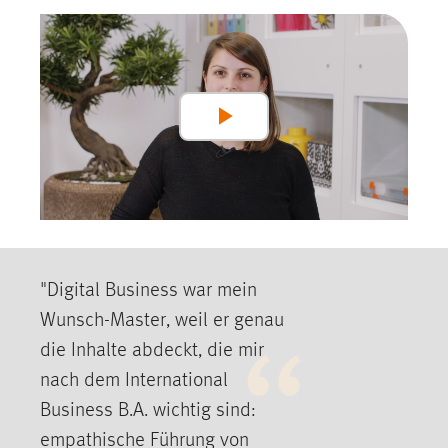
30 Tage
Chat
Name:
MibewSessionID, MIBEW_UserID, mibew_locale, mibew-
Play
chat-frame-style-5e9dbeb1811c0446
Video
Zweck:
Wird benötigt um die Chatfunktion nutzen zu können.
Cookie Laufzeit:
MibewSessionID, mibew-chat-frame-style-
5e9dbeb1811c0446 = Sitzungslaufzeit, mibew_locale = 3
"Digital Business war mein
Jahre, MIBEW_UserID = 1 Jahr
Wunsch-Master, weil er genau
die Inhalte abdeckt, die mir
Login
nach dem International
Name:
Business B.A. wichtig sind:
fe_user, be_user, be_lastLoginProvider
empathische Führung von