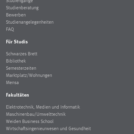
Studiengänge
1 Jahr
Studienberatung
Bewerben
Performance
Studienangelegenheiten
FAQ
Name:
Für Studis
staticfilecache
Zweck:
Schwarzes Brett
Für performante Seitenauslieferung wird in diesem Cookie
Bibliothek
gespeichert, ob man eingeloggt ist.
Semesterzeiten
Marktplatz/Wohnungen
Sprachpräferenz
Mensa
Fakultäten
Name:
site-language-preference
Elektrotechnik, Medien und Informatik
Zweck:
Maschinenbau/Umwelttechnik
Das Cookie speichert die gewählte Sprache der Website.
Weiden Business School
Wirtschaftsingenieurwesen und Gesundheit
Cookie Laufzeit: