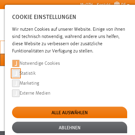
Zum Hauptinhalt springen
MyOTH
Kontakt
DE
COOKIE EINSTELLUNGEN
SUCHE
Wir nutzen Cookies auf unserer Website. Einige von ihnen
sind technisch notwendig, während andere uns helfen,
diese Website zu verbessern oder zusätzliche
JETZT BEWERBEN
Funktionalitäten zur Verfügung zu stellen.
MENÜ
Notwendige Cookies
Sie sind hier:
Statistik
Studium
Studienangebote
Zusatzangebote im Studium
Marketing
Externe Medien
Fehler - Der Link konnte nicht verarbeitet werden.
ALLE AUSWÄHLEN
ABLEHNEN