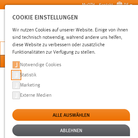
Zum Hauptinhalt springen
MyOTH
Kontakt
DE
COOKIE EINSTELLUNGEN
SUCHE
Wir nutzen Cookies auf unserer Website. Einige von ihnen
sind technisch notwendig, während andere uns helfen,
diese Website zu verbessern oder zusätzliche
JETZT BEWERBEN
Funktionalitäten zur Verfügung zu stellen.
MENÜ
Notwendige Cookies
Sie sind hier:
Statistik
Studium
Studienangebote
Zusatzangebote im Studium
Marketing
Externe Medien
VERHANDLUNGSFÜHRUNG UND
MODERATION
ALLE AUSWÄHLEN
ABLEHNEN
Wie führe ich Gespräche und verhandle zielführend? Wie