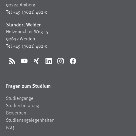
30 Tage
92224 Amberg
Tel
+49 (9621) 482-0
Chat
Standort Weiden
Name:
Hetzenrichter Weg 15
MibewSessionID, MIBEW_UserID, mibew_locale, mibew-
92637 Weiden
chat-frame-style-5e9dbeb1811c0446
Tel
+49 (9621) 482-0
Zweck:
Wird benötigt um die Chatfunktion nutzen zu können.
RSS
YouTube
Xing
LinkedIn
Instagram
Facebook
Cookie Laufzeit:
MibewSessionID, mibew-chat-frame-style-
Fragen zum Studium
5e9dbeb1811c0446 = Sitzungslaufzeit, mibew_locale = 3
Jahre, MIBEW_UserID = 1 Jahr
Studiengänge
Studienberatung
Login
Bewerben
Studienangelegenheiten
Name:
FAQ
fe_user, be_user, be_lastLoginProvider