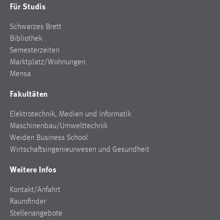
Für Studis
Zweck:
Dieser Cookie ist notwendig um sich an der Website
Schwarzes Brett
einloggen zu können.
Bibliothek
Cookie Laufzeit:
Semesterzeiten
24 Stunden
Marktplatz/Wohnungen
Mensa
Fakultäten
STATISTIK
Statistik Cookies erfassen Informationen anonym.
Elektrotechnik, Medien und Informatik
Diese Informationen helfen uns zu verstehen, wie
Maschinenbau/Umwelttechnik
unsere Besucher unsere Website nutzen.
Weiden Business School
Wirtschaftsingenieurwesen und Gesundheit
Matomo
Weitere Infos
Name:
Kontakt/Anfahrt
_pk_ref, _pk_cvar, _pk_id, _pk_ses
Raumfinder
Zweck:
Stellenangebote
Zugriffsstatistik