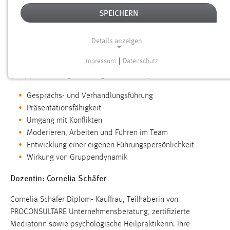
moderiere ich eine Gruppe und wie entsteht ein Team? Wie
SPEICHERN
können im Umgang miteinander Konflikte vermieden werden?
Um diesen Fragen auf die Spur zu kommen, trainieren Sie in
diesem Modul aufbauend auf den theoretischen Grundlagen
Details anzeigen
zahleiche Anwendungen einer effektiven Kommunikation. Sie
Impressum
|
Datenschutz
lernen gemeinsames Miteinander in Rollenspielen und
NOTWENDIGE COOKIES
(Gruppen-) Übungen für folgende Schwerpunkte:
Notwendige Cookies ermöglichen grundlegende
Gesprächs- und Verhandlungsführung
Funktionen und sind für die einwandfreie Funktion der
Präsentationsfähigkeit
Website erforderlich.
Umgang mit Konflikten
Moderieren, Arbeiten und Führen im Team
Einverständnis
Entwicklung einer eigenen Führungspersönlichkeit
Name:
Wirkung von Gruppendynamik
cookie_consent
Dozentin: Cornelia Schäfer
Zweck:
Dieser Cookie speichert die ausgewählten Einverständnis-
Cornelia Schäfer Diplom- Kauffrau, Teilhaberin von
Optionen des Benutzers
PROCONSULTARE Unternehmensberatung, zertifizierte
Mediatorin sowie psychologische Heilpraktikerin. Ihre
Cookie Laufzeit: