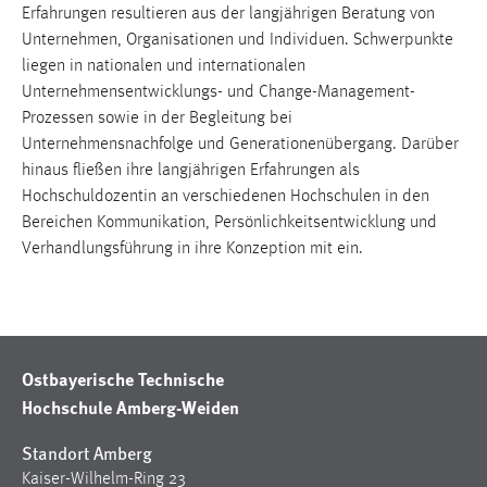
Erfahrungen resultieren aus der langjährigen Beratung von
1 Jahr
Unternehmen, Organisationen und Individuen. Schwerpunkte
liegen in nationalen und internationalen
Performance
Unternehmensentwicklungs- und Change-Management-
Prozessen sowie in der Begleitung bei
Name:
Unternehmensnachfolge und Generationenübergang. Darüber
staticfilecache
hinaus fließen ihre langjährigen Erfahrungen als
Zweck:
Hochschuldozentin an verschiedenen Hochschulen in den
Für performante Seitenauslieferung wird in diesem Cookie
Bereichen Kommunikation, Persönlichkeitsentwicklung und
gespeichert, ob man eingeloggt ist.
Verhandlungsführung in ihre Konzeption mit ein.
Sprachpräferenz
Name:
site-language-preference
Ostbayerische Technische
Hochschule Amberg-Weiden
Zweck:
Das Cookie speichert die gewählte Sprache der Website.
Standort Amberg
Cookie Laufzeit:
Kaiser-Wilhelm-Ring 23