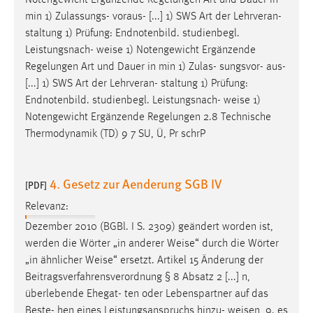
Notengewicht Ergänzende Regelungen Art und Dauer in
30 Tage
min 1) Zulassungs- voraus- [...] 1) SWS Art der Lehrveran-
staltung 1) Prüfung: Endnotenbild. studienbegl.
Chat
Leistungsnach-
weise
1) Notengewicht Ergänzende
Regelungen Art und Dauer in min 1) Zulas- sungsvor- aus-
Name:
[...] 1) SWS Art der Lehrveran- staltung 1) Prüfung:
MibewSessionID, MIBEW_UserID, mibew_locale, mibew-
Endnotenbild. studienbegl. Leistungsnach-
weise
1)
chat-frame-style-5e9dbeb1811c0446
Notengewicht Ergänzende Regelungen 2.8 Technische
Zweck:
Thermodynamik (TD) 9 7 SU, Ü, Pr schrP
Wird benötigt um die Chatfunktion nutzen zu können.
Cookie Laufzeit:
4. Gesetz zur Aenderung SGB IV
[PDF]
MibewSessionID, mibew-chat-frame-style-
5e9dbeb1811c0446 = Sitzungslaufzeit, mibew_locale = 3
Relevanz:
Jahre, MIBEW_UserID = 1 Jahr
Dezember 2010 (BGBl. I S. 2309) geändert worden ist,
werden die Wörter „in anderer
Weise
“ durch die Wörter
Login
„in ähnlicher
Weise
“ ersetzt. Artikel 15 Änderung der
Beitragsverfahrensverordnung § 8 Absatz 2 [...] n,
Name:
überlebende Ehegat- ten oder Lebenspartner auf das
fe_user, be_user, be_lastLoginProvider
Beste- hen eines Leistungsanspruchs hinzu-
weisen
, 9. es