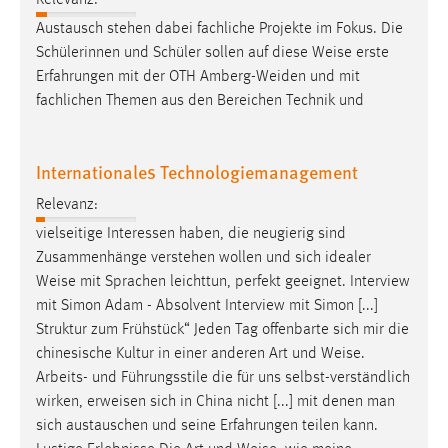
Relevanz:
Austausch stehen dabei fachliche Projekte im Fokus. Die
Cookie Laufzeit:
Schülerinnen und Schüler sollen auf diese
Weise
erste
Max. 13 Monate
Erfahrungen mit der OTH Amberg-Weiden und mit
fachlichen Themen aus den Bereichen Technik und
MARKETING
Internationales Technologiemanagement
Marketing Cookies werden von Drittanbietern
verwendet, um personalisierte Werbung anzuzeigen.
Relevanz:
Sie tun dies, indem sie Besucher über Websites
vielseitige Interessen haben, die neugierig sind
hinweg verfolgen.
Zusammenhänge verstehen wollen und sich idealer
Weise
mit Sprachen leichttun, perfekt geeignet. Interview
Google Ads
mit Simon Adam - Absolvent Interview mit Simon [...]
Name:
Struktur zum Frühstück“ Jeden Tag offenbarte sich mir die
_gcl_au
chinesische Kultur in einer anderen Art und
Weise
.
Arbeits- und Führungsstile die für uns selbst-verständlich
Anbieter:
wirken, erweisen sich in China nicht [...] mit denen man
Google Ireland Limited
sich austauschen und seine Erfahrungen teilen kann.
Zweck: