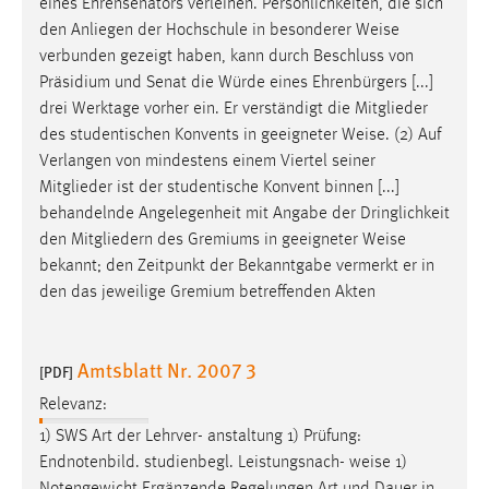
eines Ehrensenators verleihen. Persönlichkeiten, die sich
1 Jahr
den Anliegen der Hochschule in besonderer
Weise
verbunden gezeigt haben, kann durch Beschluss von
Performance
Präsidium und Senat die Würde eines Ehrenbürgers [...]
drei Werktage vorher ein. Er verständigt die Mitglieder
Name:
des studentischen Konvents in geeigneter
Weise
. (2) Auf
staticfilecache
Verlangen von mindestens einem Viertel seiner
Mitglieder ist der studentische Konvent binnen [...]
Zweck:
behandelnde Angelegenheit mit Angabe der Dringlichkeit
Für performante Seitenauslieferung wird in diesem Cookie
gespeichert, ob man eingeloggt ist.
den Mitgliedern des Gremiums in geeigneter
Weise
bekannt; den Zeitpunkt der Bekanntgabe vermerkt er in
den das jeweilige Gremium betreffenden Akten
Sprachpräferenz
Name:
Amtsblatt Nr. 2007 3
site-language-preference
[PDF]
Relevanz:
Zweck:
Das Cookie speichert die gewählte Sprache der Website.
1) SWS Art der Lehrver- anstaltung 1) Prüfung:
Endnotenbild. studienbegl. Leistungsnach-
weise
1)
Cookie Laufzeit: