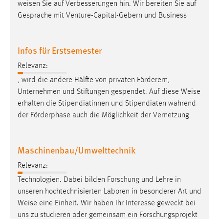
EXTERNE MEDIEN
weisen
Sie auf Verbesserungen hin. Wir bereiten Sie auf
Gespräche mit Venture-Capital-Gebern und Business
Um Inhalte von Videoplattformen und Social Media
Plattformen anzeigen zu können, werden von diesen
externen Medien Cookies gesetzt.
Infos für Erstsemester
YouTube
Relevanz:
, wird die andere Hälfte von privaten Förderern,
Unternehmen und Stiftungen gespendet. Auf diese
Weise
Vimeo
erhalten die Stipendiatinnen und Stipendiaten während
der Förderphase auch die Möglichkeit der Vernetzung
Maschinenbau/Umwelttechnik
Relevanz:
Technologien. Dabei bilden Forschung und Lehre in
unseren hochtechnisierten Laboren in besonderer Art und
Weise
eine Einheit. Wir haben Ihr Interesse geweckt bei
uns zu studieren oder gemeinsam ein Forschungsprojekt