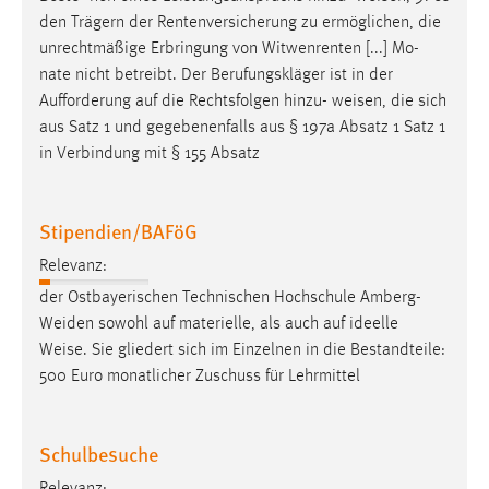
Zweck:
den Trägern der Rentenversicherung zu ermöglichen, die
Dieser Cookie ist notwendig um sich an der Website
unrechtmäßige Erbringung von Witwenrenten [...] Mo-
einloggen zu können.
nate nicht betreibt. Der Berufungskläger ist in der
Aufforderung auf die Rechtsfolgen hinzu-
weisen
, die sich
Cookie Laufzeit:
aus Satz 1 und gegebenenfalls aus § 197a Absatz 1 Satz 1
24 Stunden
in Verbindung mit § 155 Absatz
STATISTIK
Stipendien/BAFöG
Statistik Cookies erfassen Informationen anonym.
Relevanz:
Diese Informationen helfen uns zu verstehen, wie
der Ostbayerischen Technischen Hochschule Amberg-
unsere Besucher unsere Website nutzen.
Weiden sowohl auf materielle, als auch auf ideelle
Weise
. Sie gliedert sich im Einzelnen in die Bestandteile:
Matomo
500 Euro monatlicher Zuschuss für Lehrmittel
Name:
_pk_ref, _pk_cvar, _pk_id, _pk_ses
Schulbesuche
Zweck:
Zugriffsstatistik