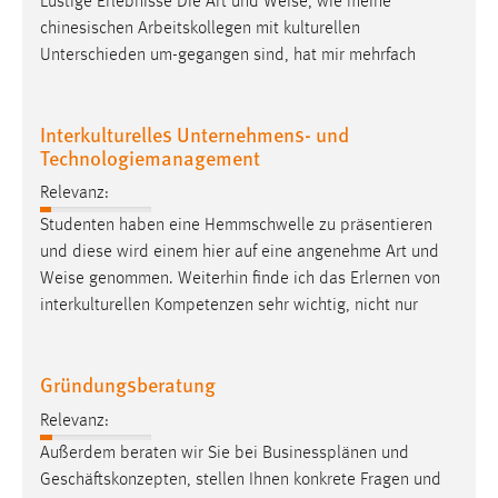
Lustige Erlebnisse Die Art und
Weise
, wie meine
Conversion-Tracking
chinesischen Arbeitskollegen mit kulturellen
Unterschieden um-gegangen sind, hat mir mehrfach
Cookie Laufzeit:
3 Monate
Interkulturelles Unternehmens- und
Facebook Pixel
Technologiemanagement
Relevanz:
Name:
_fbp
Studenten haben eine Hemmschwelle zu präsentieren
und diese wird einem hier auf eine angenehme Art und
Anbieter:
Weise
genommen. Weiterhin finde ich das Erlernen von
Facebook
interkulturellen Kompetenzen sehr wichtig, nicht nur
Zweck:
Conversion-Tracking
Gründungsberatung
Cookie Laufzeit:
3 Monate
Relevanz:
Außerdem beraten wir Sie bei Businessplänen und
Geschäftskonzepten, stellen Ihnen konkrete Fragen und