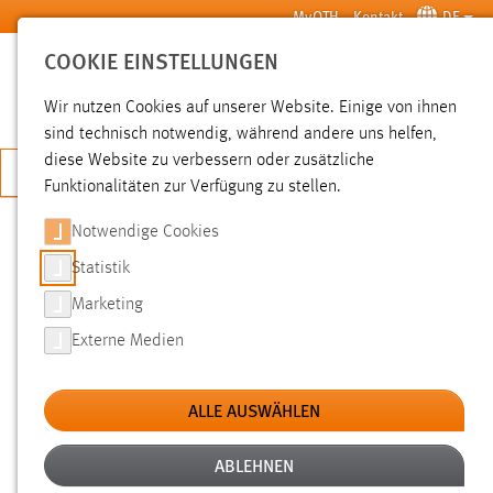
Zum Hauptinhalt springen
MyOTH
Kontakt
DE
COOKIE EINSTELLUNGEN
SUCHE
Wir nutzen Cookies auf unserer Website. Einige von ihnen
sind technisch notwendig, während andere uns helfen,
diese Website zu verbessern oder zusätzliche
JETZT BEWERBEN
Funktionalitäten zur Verfügung zu stellen.
Notwendige Cookies
SUCHE
Statistik
Marketing
FILTER
Externe Medien
Typ
ALLE AUSWÄHLEN
Erstellungsdatum
ABLEHNEN