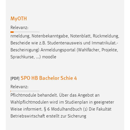
MyOTH
Relevanz:
n­mel­dung, Noten­be­kannt­gabe, Noten­blatt, Rück­mel­dung,
Bes­chei­de wie z.B. Stu­den­ten­aus­
weis
und Im­mat­ri­kulat.-
Bescheinigung) Anmeldungsportal (Wahlfächer, Projekte,
Sprachkurse, ...) moodle
SPO HB Bachelor Schie 4
[PDF]
Relevanz:
Pflichtmodule behandelt. Über das Angebot an
Wahlpflichtmodulen wird im Studienplan in geeigneter
Weise
informiert. § 6 Modulhandbuch (1) Die Fakultät
Betriebswirtschaft erstellt zur Sicherung