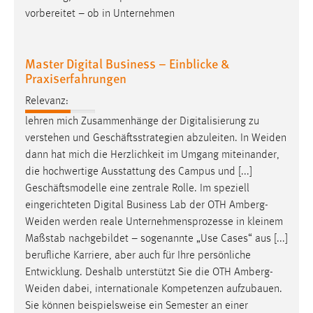
vorbereitet – ob in Unternehmen
Cookie Laufzeit:
Max. 13 Monate
Master Digital Business – Einblicke &
Praxiserfahrungen
MARKETING
Relevanz:
Marketing Cookies werden von Drittanbietern
lehren mich Zusammenhänge der Digitalisierung zu
verwendet, um personalisierte Werbung anzuzeigen.
verstehen und Geschäftsstrategien abzuleiten. In
Weiden
Sie tun dies, indem sie Besucher über Websites
dann hat mich die Herzlichkeit im Umgang miteinander,
hinweg verfolgen.
die hochwertige Ausstattung des Campus und [...]
Geschäftsmodelle eine zentrale Rolle. Im speziell
Google Ads
eingerichteten Digital Business Lab der OTH
Amberg-
Weiden
werden reale Unternehmensprozesse in kleinem
Name:
Maßstab nachgebildet – sogenannte „Use Cases“ aus [...]
_gcl_au
berufliche Karriere, aber auch für Ihre persönliche
Anbieter:
Entwicklung. Deshalb unterstützt Sie die OTH
Amberg-
Google Ireland Limited
Weiden
dabei, internationale Kompetenzen aufzubauen.
Sie können beispielsweise ein Semester an einer
Zweck: