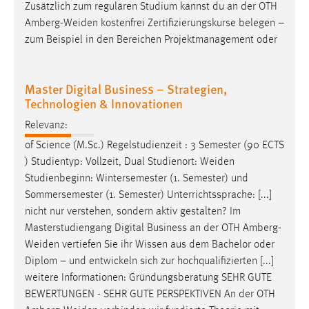
30 Tage
Zusätzlich zum regulären Studium kannst du an der OTH
Amberg-Weiden
kostenfrei Zertifizierungskurse belegen –
zum Beispiel in den Bereichen Projektmanagement oder
Chat
Name:
Master Digital Business – Strategien,
MibewSessionID, MIBEW_UserID, mibew_locale, mibew-
Technologien & Innovationen
chat-frame-style-5e9dbeb1811c0446
Relevanz:
Zweck:
Wird benötigt um die Chatfunktion nutzen zu können.
of Science (M.Sc.) Regelstudienzeit : 3 Semester (90 ECTS
) Studientyp: Vollzeit, Dual Studienort:
Weiden
Cookie Laufzeit:
Studienbeginn: Wintersemester (1. Semester) und
MibewSessionID, mibew-chat-frame-style-
Sommersemester (1. Semester) Unterrichtssprache: [...]
5e9dbeb1811c0446 = Sitzungslaufzeit, mibew_locale = 3
nicht nur verstehen, sondern aktiv gestalten? Im
Jahre, MIBEW_UserID = 1 Jahr
Masterstudiengang Digital Business an der OTH
Amberg-
Weiden
vertiefen Sie ihr Wissen aus dem Bachelor oder
Login
Diplom – und entwickeln sich zur hochqualifizierten [...]
weitere Informationen: Gründungsberatung SEHR GUTE
Name:
BEWERTUNGEN - SEHR GUTE PERSPEKTIVEN An der OTH
fe_user, be_user, be_lastLoginProvider