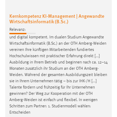
Conversion-Tracking
Kernkompetenz KI-Management | Angewandte
Cookie Laufzeit:
Wirtschaftsinformatik (B.Sc.)
3 Monate
Relevanz:
Facebook Pixel
und digital kompetent. Im dualen Studium Angewandte
Wirtschaftsinformatik (B.Sc.) an der OTH
Amberg-Weiden
Name:
vereinen Ihre künftigen Mitarbeitenden fundiertes
_fbp
Hochschulwissen mit praktischer Erfahrung direkt [...]
Anbieter:
Ausbildung in Ihrem Betrieb und beginnen nach ca. 12–14
Facebook
Monaten zusätzlich ihr Studium an der OTH
Amberg-
Weiden
. Während der gesamten Ausbildungszeit bleiben
Zweck:
sie in Ihrem Unternehmen tätig – bis zur IHK-/H [...]
Conversion-Tracking
Talente fördern und frühzeitig für Ihr Unternehmen
Cookie Laufzeit:
gewinnen? Der Weg zur Kooperation mit der OTH
3 Monate
Amberg-Weiden
ist einfach und flexibel. In wenigen
Schritten zum Partner: 1. Studienmodell wählen:
Entscheiden