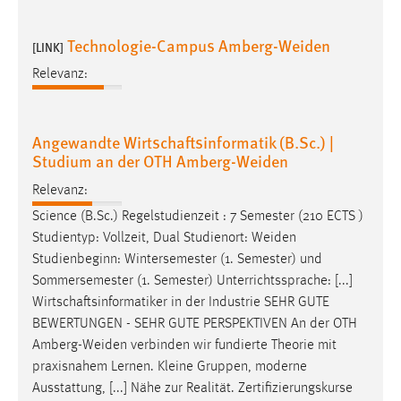
1 Jahr
Technologie-Campus Amberg-Weiden
[LINK]
Performance
Relevanz:
Name:
staticfilecache
Angewandte Wirtschaftsinformatik (B.Sc.) |
Zweck:
Studium an der OTH Amberg-Weiden
Für performante Seitenauslieferung wird in diesem Cookie
Relevanz:
gespeichert, ob man eingeloggt ist.
Science (B.Sc.) Regelstudienzeit : 7 Semester (210 ECTS )
Studientyp: Vollzeit, Dual Studienort:
Weiden
Sprachpräferenz
Studienbeginn: Wintersemester (1. Semester) und
Sommersemester (1. Semester) Unterrichtssprache: [...]
Name:
site-language-preference
Wirtschaftsinformatiker in der Industrie SEHR GUTE
BEWERTUNGEN - SEHR GUTE PERSPEKTIVEN An der OTH
Zweck:
Amberg-Weiden
verbinden wir fundierte Theorie mit
Das Cookie speichert die gewählte Sprache der Website.
praxisnahem Lernen. Kleine Gruppen, moderne
Cookie Laufzeit:
Ausstattung, [...] Nähe zur Realität. Zertifizierungskurse