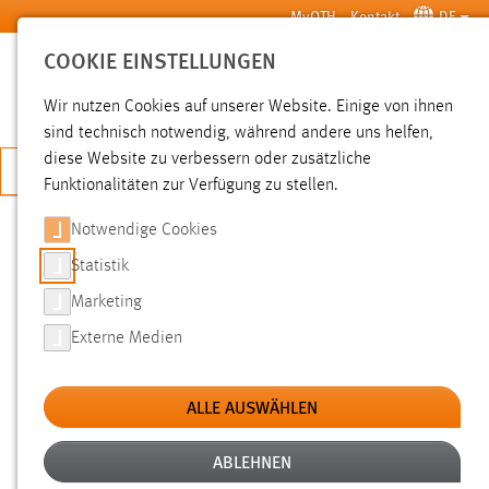
Zum Hauptinhalt springen
MyOTH
Kontakt
DE
COOKIE EINSTELLUNGEN
SUCHE
Wir nutzen Cookies auf unserer Website. Einige von ihnen
sind technisch notwendig, während andere uns helfen,
diese Website zu verbessern oder zusätzliche
JETZT BEWERBEN
Funktionalitäten zur Verfügung zu stellen.
Notwendige Cookies
SUCHE
Statistik
Marketing
FILTER
Externe Medien
Typ
ALLE AUSWÄHLEN
Erstellungsdatum
ABLEHNEN