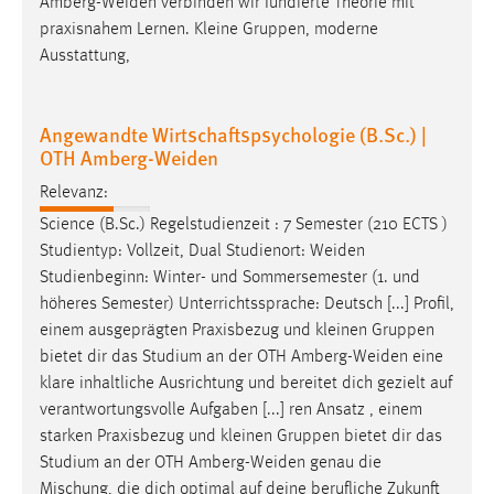
Amberg-Weiden
verbinden wir fundierte Theorie mit
Zweck:
praxisnahem Lernen. Kleine Gruppen, moderne
Dieser Cookie ist notwendig um sich an der Website
Ausstattung,
einloggen zu können.
Cookie Laufzeit:
Angewandte Wirtschaftspsychologie (B.Sc.) |
24 Stunden
OTH Amberg-Weiden
Relevanz:
STATISTIK
Science (B.Sc.) Regelstudienzeit : 7 Semester (210 ECTS )
Studientyp: Vollzeit, Dual Studienort:
Weiden
Statistik Cookies erfassen Informationen anonym.
Studienbeginn: Winter- und Sommersemester (1. und
Diese Informationen helfen uns zu verstehen, wie
höheres Semester) Unterrichtssprache: Deutsch [...] Profil,
unsere Besucher unsere Website nutzen.
einem ausgeprägten Praxisbezug und kleinen Gruppen
Matomo
bietet dir das Studium an der OTH
Amberg-Weiden
eine
klare inhaltliche Ausrichtung und bereitet dich gezielt auf
Name:
verantwortungsvolle Aufgaben [...] ren Ansatz , einem
_pk_ref, _pk_cvar, _pk_id, _pk_ses
starken Praxisbezug und kleinen Gruppen bietet dir das
Studium an der OTH
Amberg-Weiden
genau die
Zweck:
Mischung, die dich optimal auf deine berufliche Zukunft
Zugriffsstatistik