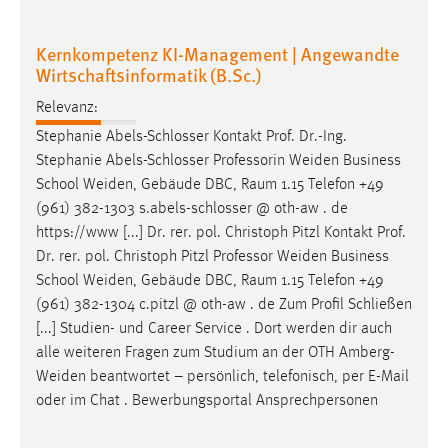
EXTERNE MEDIEN
Um Inhalte von Videoplattformen und Social Media
Kernkompetenz KI-Management | Angewandte
Plattformen anzeigen zu können, werden von diesen
Wirtschaftsinformatik (B.Sc.)
externen Medien Cookies gesetzt.
Relevanz:
YouTube
Stephanie Abels-Schlosser Kontakt Prof. Dr.-Ing.
Stephanie Abels-Schlosser Professorin
Weiden
Business
School
Weiden
, Gebäude DBC, Raum 1.15 Telefon +49
Vimeo
(961) 382-1303 s.abels-schlosser @ oth-aw . de
https://www [...] Dr. rer. pol. Christoph Pitzl Kontakt Prof.
Dr. rer. pol. Christoph Pitzl Professor
Weiden
Business
School
Weiden
, Gebäude DBC, Raum 1.15 Telefon +49
(961) 382-1304 c.pitzl @ oth-aw . de Zum Profil Schließen
[...] Studien- und Career Service . Dort werden dir auch
alle weiteren Fragen zum Studium an der OTH
Amberg-
Weiden
beantwortet – persönlich, telefonisch, per E-Mail
oder im Chat . Bewerbungsportal Ansprechpersonen