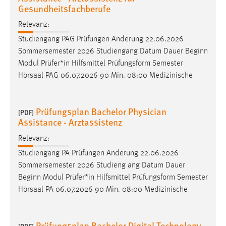
Gesundheitsfachberufe
Cookie Laufzeit:
Relevanz:
Max. 13 Monate
Studiengang PAG Prüfungen Änderung 22.06.2026
Sommersemester 2026 Studiengang Datum Dauer Beginn
Modul Prüfer*in Hilfsmittel Prüfungsform Semester
MARKETING
Hörsaal PAG 06.07.2026 90 Min. 08:00 Medizinische
Marketing Cookies werden von Drittanbietern
verwendet, um personalisierte Werbung anzuzeigen.
Prüfungsplan Bachelor Physician
Sie tun dies, indem sie Besucher über Websites
[PDF]
Assistance - Arztassistenz
hinweg verfolgen.
Relevanz:
Google Ads
Studiengang PA Prüfungen Änderung 22.06.2026
Sommersemester 2026 Studieng ang Datum Dauer
Name:
_gcl_au
Beginn Modul Prüfer*in Hilfsmittel Prüfungsform Semester
Hörsaal PA 06.07.2026 90 Min. 08:00 Medizinische
Anbieter:
Google Ireland Limited
Prüfungsplan Bachelor Digital Technology
Zweck: