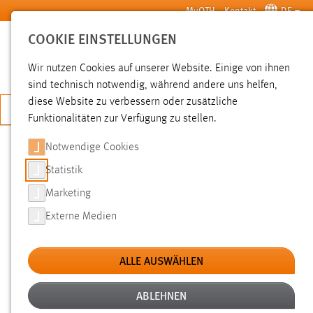
Zum Hauptinhalt springen
MyOTH
Kontakt
DE
COOKIE EINSTELLUNGEN
SUCHE
Wir nutzen Cookies auf unserer Website. Einige von ihnen
sind technisch notwendig, während andere uns helfen,
diese Website zu verbessern oder zusätzliche
JETZT BEWERBEN
Funktionalitäten zur Verfügung zu stellen.
Notwendige Cookies
SUCHE
Statistik
Marketing
FILTER
Externe Medien
Typ
ALLE AUSWÄHLEN
Erstellungsdatum
ABLEHNEN