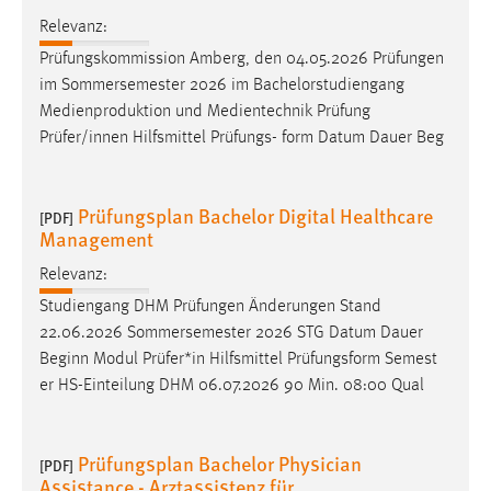
Zweck:
Relevanz:
Dieser Cookie ist notwendig um sich an der Website
Prüfungskommission Amberg, den 04.05.2026 Prüfungen
einloggen zu können.
im Sommersemester 2026 im Bachelorstudiengang
Cookie Laufzeit:
Medienproduktion und Medientechnik Prüfung
24 Stunden
Prüfer/innen Hilfsmittel Prüfungs- form Datum Dauer Beg
Prüfungsplan Bachelor Digital Healthcare
STATISTIK
[PDF]
Management
Statistik Cookies erfassen Informationen anonym.
Relevanz:
Diese Informationen helfen uns zu verstehen, wie
unsere Besucher unsere Website nutzen.
Studiengang DHM Prüfungen Änderungen Stand
22.06.2026 Sommersemester 2026 STG Datum Dauer
Matomo
Beginn Modul Prüfer*in Hilfsmittel Prüfungsform Semest
er HS-Einteilung DHM 06.07.2026 90 Min. 08:00 Qual
Name:
_pk_ref, _pk_cvar, _pk_id, _pk_ses
Prüfungsplan Bachelor Physician
[PDF]
Zweck:
Assistance - Arztassistenz für
Zugriffsstatistik