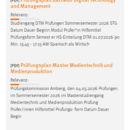
[PDF]
and Management
Conversion-Tracking
Relevanz:
Cookie Laufzeit:
3 Monate
Studiengang DTM Prüfungen Sommersemester 2026 STG
Datum Dauer Beginn Modul Prüfer*in Hilfsmittel
Prüfungsform Semest er HS-Einteilung DTM 01.07.2026 90
Facebook Pixel
Min. 15:45 - 17:15 AW-Spanisch als Wirtsch
Name:
_fbp
Prüfungsplan Master Medientechnik und
[PDF]
Anbieter:
Medienproduktion
Facebook
Relevanz:
Zweck:
Prüfungskommission Amberg, den 04.05.2026 Prüfungen
Conversion-Tracking
im Sommersemester 2026 im Masterstudiengang
Cookie Laufzeit:
Medientechnik und Medienproduktion Prüfung
3 Monate
Prüfer/innen Hilfsmittel Prüfungs- form Datum Dauer
Begin