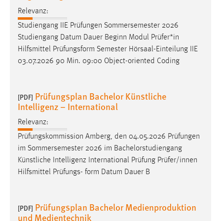
30 Tage
Relevanz:
Studiengang IIE Prüfungen Sommersemester 2026
Chat
Studiengang Datum Dauer Beginn Modul Prüfer*in
Hilfsmittel Prüfungsform Semester Hörsaal-Einteilung IIE
Name:
03.07.2026 90 Min. 09:00 Object-oriented Coding
MibewSessionID, MIBEW_UserID, mibew_locale, mibew-
chat-frame-style-5e9dbeb1811c0446
Zweck:
Prüfungsplan Bachelor Künstliche
[PDF]
Wird benötigt um die Chatfunktion nutzen zu können.
Intelligenz – International
Cookie Laufzeit:
Relevanz:
MibewSessionID, mibew-chat-frame-style-
Prüfungskommission Amberg, den 04.05.2026 Prüfungen
5e9dbeb1811c0446 = Sitzungslaufzeit, mibew_locale = 3
im Sommersemester 2026 im Bachelorstudiengang
Jahre, MIBEW_UserID = 1 Jahr
Künstliche Intelligenz International Prüfung Prüfer/innen
Hilfsmittel Prüfungs- form Datum Dauer B
Login
Name:
Prüfungsplan Bachelor Medienproduktion
[PDF]
fe_user, be_user, be_lastLoginProvider
und Medientechnik