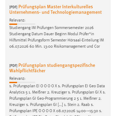
EXTERNE MEDIEN
Prüfungsplan Master Interkulturelles
[PDF]
Um Inhalte von Videoplattformen und Social Media
Unternehmens- und Technologiemanagement
Plattformen anzeigen zu können, werden von diesen
Relevanz:
externen Medien Cookies gesetzt.
Studiengang IM Prüfungen Sommersemester 2026
Studiengang Datum Dauer Beginn Modul Prüfer*in
YouTube
Hilfsmittel Prüfungsform Semester Hörsaal-Einteilung IM
06.07.2026 60 Min. 13:00 Risikomanagement und Cor
Vimeo
Prüfungsplan studiengangspezifische
[PDF]
Wahlpflichtfächer
Relevanz:
s.
Prüfungsplan
EI O O O O X s.
Prüfungsplan
EI Geo Data
Analytics 5 1. Meißner 2. Kreuziger s.
Prüfungsplan
GI X s.
Prüfungsplan
GI Geo-Programmierung 2 5 1. Meißner 2.
Kreuziger s.
Prüfungsplan
GI [...] 1. Stein 2. Raab s.
Prüfungsplan
IPE O O O O X 08.07.2026 14:00-–15:30 s.