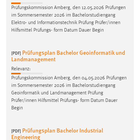
1 Jahr
Prüfungskommission Amberg, den 12.05.2026 Prüfungen
im Sommersemester 2026 im Bachelorstudiengang
Performance
Elektro- und Informationstechnik Prüfung Prüfer/innen
Hilfsmittel Prüfungs- form Datum Dauer Begin
Name:
staticfilecache
Prüfungsplan Bachelor Geoinformatik und
[PDF]
Zweck:
Landmanagement
Für performante Seitenauslieferung wird in diesem Cookie
gespeichert, ob man eingeloggt ist.
Relevanz:
Prüfungskommission Amberg, den 04.05.2026 Prüfungen
Sprachpräferenz
im Sommersemester 2026 im Bachelorstudiengang
Geoinformatik und Landmanagement Prüfung
Name:
Prüfer/innen Hilfsmittel Prüfungs- form Datum Dauer
site-language-preference
Begin
Zweck:
Das Cookie speichert die gewählte Sprache der Website.
Prüfungsplan Bachelor Industrial
[PDF]
Cookie Laufzeit:
Engineering