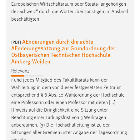
Europäischen
Wirtschaftsraum
oder Staats- angehörigen
Cookie Laufzeit:
der Schweiz“ durch die Wörter „bei sonstigen im Ausland
Max. 13 Monate
beschäftigten
AEnderungen durch die achte
[PDF]
MARKETING
AEnderungssatzung zur Grundordnung der
Marketing Cookies werden von Drittanbietern
Ostbayerischen Technischen Hochschule
Amberg-Weiden
verwendet, um personalisierte Werbung anzuzeigen.
Sie tun dies, indem sie Besucher über Websites
Relevanz:
hinweg verfolgen.
r und jedes Mitglied des Fakultätsrats kann der
Wahlleitung in dem von dieser festgesetzten
Zeitraum
Google Ads
entsprechend § 8 Abs. 10 Wahlordnung der Hochschule
Name:
eine Professorin oder einen Professor mit deren [...]
_gcl_au
Hinweis auf die Dringlichkeit eine Sitzung unter
Beachtung einer Ladungsfrist von 3 Werktagen
Anbieter:
anberaumen
. (3) Die Hochschulleitung ist zu den
Google Ireland Limited
Sitzungen aller Gremien unter Angabe der Tagesordnung
Zweck: