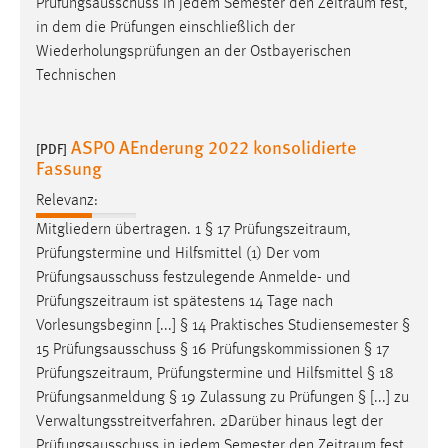
Prüfungsausschuss in jedem Semester den
Zeitraum
fest,
in dem die Prüfungen einschließlich der
Wiederholungsprüfungen an der Ostbayerischen
Technischen
ASPO AEnderung 2022 konsolidierte
[PDF]
Fassung
Relevanz:
Mitgliedern übertragen. 1 § 17
Prüfungszeitraum
,
Prüfungstermine und Hilfsmittel (1) Der vom
Prüfungsausschuss festzulegende Anmelde- und
Prüfungszeitraum
ist spätestens 14 Tage nach
Vorlesungsbeginn [...] § 14 Praktisches Studiensemester §
15 Prüfungsausschuss § 16 Prüfungskommissionen § 17
Prüfungszeitraum
, Prüfungstermine und Hilfsmittel § 18
Prüfungsanmeldung § 19 Zulassung zu Prüfungen § [...] zu
Verwaltungsstreitverfahren. 2Darüber hinaus legt der
Prüfungsausschuss in jedem Semester den
Zeitraum
fest,