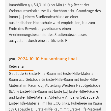
30 Tage
Immobilien 5 4 SU/Ü Kl (200 Min.) 1 M9 Recht der
Wohnraumverhältnisse
II / Nachbarrecht. Grundzüge des
Chat
Immo [...] einem Studienabschluss an einer
ausländischen Hochschule wird empfoh- len, bis zum
Name:
Ende des
Bewerbungszeitraums
einen
MibewSessionID, MIBEW_UserID, mibew_locale, mibew-
Anerkennungsbescheid des Studienabschlusses,
chat-frame-style-5e9dbeb1811c0446
ausgestellt durch eine zertifizierte E
Zweck:
Wird benötigt um die Chatfunktion nutzen zu können.
2024-10-10 Hausordnung final
[PDF]
Cookie Laufzeit:
MibewSessionID, mibew-chat-frame-style-
Relevanz:
5e9dbeb1811c0446 = Sitzungslaufzeit, mibew_locale = 3
Gebäude E:
Erste-Hilfe-Raum
mit Erste-Hilfe-Material im
Jahre, MIBEW_UserID = 1 Jahr
Raum
012 Gebäude G:
Erste-Hilfe-Raum
mit Erste-Hilfe-
Material im
Raum
025 Abteilung Weiden: Hauptgebäude
Login
(BA I):
Erste-Hilfe-Raum
mit Erste [...] Erste-Hilfe-
Räume
und Erste-Hilfe-Material Abteilung Amberg: Gebäude B:
Name:
Erste-Hilfe-Material im Flur 1.OG links, Ruheliege im
Raum
fe_user, be_user, be_lastLoginProvider
119 Gebäude D:
Erste-Hilfe-Raum
mit Erste-Hilfe-Material