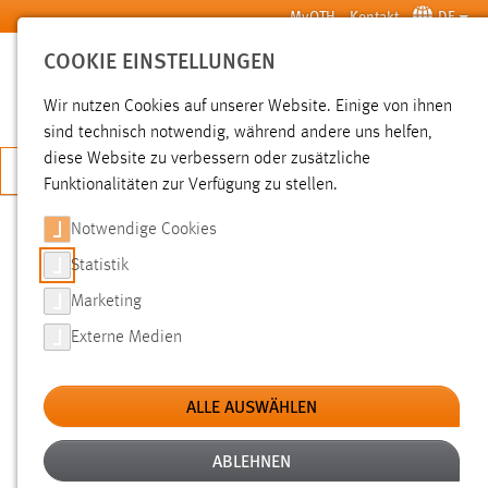
Zum Hauptinhalt springen
MyOTH
Kontakt
DE
COOKIE EINSTELLUNGEN
SUCHE
Wir nutzen Cookies auf unserer Website. Einige von ihnen
sind technisch notwendig, während andere uns helfen,
diese Website zu verbessern oder zusätzliche
JETZT BEWERBEN
Funktionalitäten zur Verfügung zu stellen.
Notwendige Cookies
SUCHE
Statistik
Marketing
FILTER
Externe Medien
Typ
ALLE AUSWÄHLEN
Erstellungsdatum
ABLEHNEN