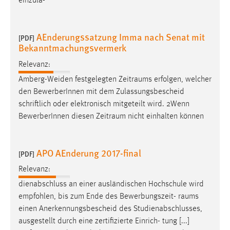
einzula-
Conversion-Tracking
Cookie Laufzeit:
AEnderungssatzung Imma nach Senat mit
[PDF]
3 Monate
Bekanntmachungsvermerk
Relevanz:
Facebook Pixel
Amberg-Weiden festgelegten
Zeitraums
erfolgen, welcher
Name:
den BewerberInnen mit dem Zulassungsbescheid
_fbp
schriftlich oder elektronisch mitgeteilt wird. 2Wenn
BewerberInnen diesen
Zeitraum
nicht einhalten können
Anbieter:
Facebook
APO AEnderung 2017-final
Zweck:
[PDF]
Conversion-Tracking
Relevanz:
Cookie Laufzeit:
dienabschluss an einer ausländischen Hochschule wird
3 Monate
empfohlen, bis zum Ende des Bewerbungszeit-
raums
einen Anerkennungsbescheid des Studienabschlusses,
ausgestellt durch eine zertifizierte Einrich- tung [...]