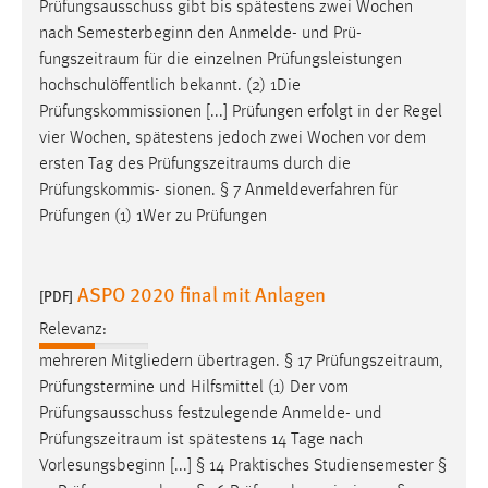
EXTERNE MEDIEN
Prüfungsausschuss gibt bis spätestens zwei Wochen
nach Semesterbeginn den Anmelde- und Prü-
Um Inhalte von Videoplattformen und Social Media
fungszeitraum
für die einzelnen Prüfungsleistungen
Plattformen anzeigen zu können, werden von diesen
hochschulöffentlich bekannt. (2) 1Die
externen Medien Cookies gesetzt.
Prüfungskommissionen [...] Prüfungen erfolgt in der Regel
vier Wochen, spätestens jedoch zwei Wochen vor dem
YouTube
ersten Tag des
Prüfungszeitraums
durch die
Prüfungskommis- sionen. § 7 Anmeldeverfahren für
Vimeo
Prüfungen (1) 1Wer zu Prüfungen
ASPO 2020 final mit Anlagen
[PDF]
Relevanz:
mehreren Mitgliedern übertragen. § 17
Prüfungszeitraum
,
Prüfungstermine und Hilfsmittel (1) Der vom
Prüfungsausschuss festzulegende Anmelde- und
Prüfungszeitraum
ist spätestens 14 Tage nach
Vorlesungsbeginn [...] § 14 Praktisches Studiensemester §