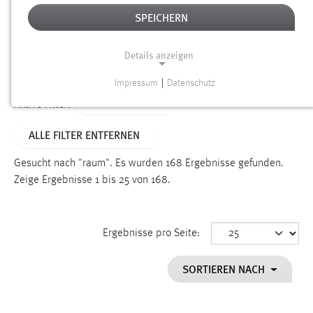
SPEICHERN
Alter
Details anzeigen
SUCHEN
Impressum
|
Datenschutz
NOTWENDIGE COOKIES
TYP: DATEIEN
Aktive Filter:
Notwendige Cookies ermöglichen grundlegende
ALLE FILTER ENTFERNEN
Funktionen und sind für die einwandfreie Funktion der
Website erforderlich.
Gesucht nach "raum".
Es wurden 168 Ergebnisse gefunden.
Zeige Ergebnisse 1 bis 25 von 168.
Einverständnis
Name:
cookie_consent
Ergebnisse pro Seite:
Zweck:
SORTIEREN NACH
Dieser Cookie speichert die ausgewählten Einverständnis-
Optionen des Benutzers
Cookie Laufzeit: