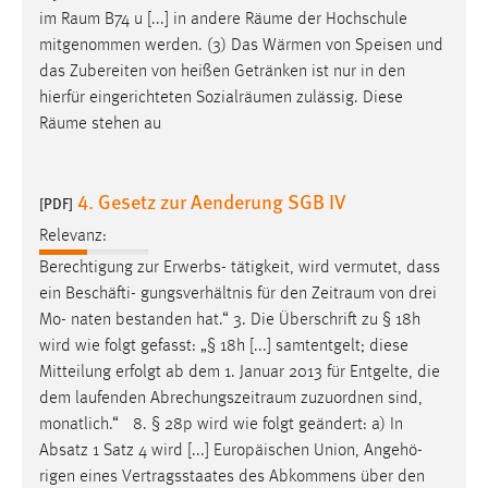
Zweck:
im
Raum
B74 u [...] in andere
Räume
der Hochschule
Dieser Cookie ist notwendig um sich an der Website
mitgenommen werden. (3) Das Wärmen von Speisen und
einloggen zu können.
das Zubereiten von heißen Getränken ist nur in den
hierfür eingerichteten Sozialräumen zulässig. Diese
Cookie Laufzeit:
Räume
stehen au
24 Stunden
4. Gesetz zur Aenderung SGB IV
[PDF]
STATISTIK
Relevanz:
Statistik Cookies erfassen Informationen anonym.
Berechtigung zur Erwerbs- tätigkeit, wird vermutet, dass
Diese Informationen helfen uns zu verstehen, wie
ein Beschäfti- gungsverhältnis für den
Zeitraum
von drei
unsere Besucher unsere Website nutzen.
Mo- naten bestanden hat.“ 3. Die Überschrift zu § 18h
wird wie folgt gefasst: „§ 18h [...] samtentgelt; diese
Matomo
Mitteilung erfolgt ab dem 1. Januar 2013 für Entgelte, die
Name:
dem laufenden
Abrechungszeitraum
zuzuordnen sind,
_pk_ref, _pk_cvar, _pk_id, _pk_ses
monatlich.“ 8. § 28p wird wie folgt geändert: a) In
Absatz 1 Satz 4 wird [...] Europäischen Union, Angehö-
Zweck:
rigen eines Vertragsstaates des Abkommens über den
Zugriffsstatistik