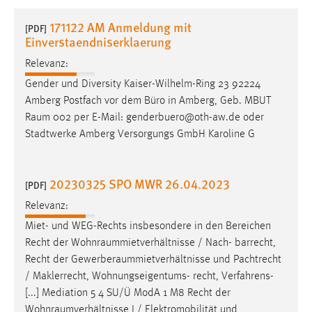
1 Jahr
171122 AM Anmeldung mit
[PDF]
Einverstaendniserklaerung
Performance
Relevanz:
Name:
Gender und Diversity Kaiser-Wilhelm-Ring 23 92224
staticfilecache
Amberg Postfach vor dem Büro in Amberg, Geb. MBUT
Raum
002 per E-Mail: genderbuero@oth-aw.de oder
Zweck:
Stadtwerke Amberg Versorgungs GmbH Karoline G
Für performante Seitenauslieferung wird in diesem Cookie
gespeichert, ob man eingeloggt ist.
20230325 SPO MWR 26.04.2023
[PDF]
Sprachpräferenz
Relevanz:
Name:
Miet- und WEG-Rechts insbesondere in den Bereichen
site-language-preference
Recht der
Wohnraummietverhältnisse
/ Nach- barrecht,
Zweck:
Recht der
Gewerberaummietverhältnisse
und Pachtrecht
Das Cookie speichert die gewählte Sprache der Website.
/ Maklerrecht, Wohnungseigentums- recht, Verfahrens-
[...] Mediation 5 4 SU/Ü ModA 1 M8 Recht der
Cookie Laufzeit:
Wohnraumverhältnisse
I / Elektromobilität und