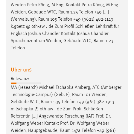
Weiden Petra König, M.Eng. Kontakt Petra König, M.Eng.
Cookie Laufzeit:
Weiden, Gebäude WTC,
Raum
1.25 Telefon +49 [...]
Max. 13 Monate
(Verwaltung),
Raum
105 Telefon +49 (9621) 482-1149
k.goetz @ oth-aw . de Zum Profil Schließen Lehrkraft für
Englisch Joshua Chandler Kontakt Joshua Chandler
MARKETING
Sprachenzentrum Weiden, Gebäude WTC,
Raum
1.23
Telefon
Marketing Cookies werden von Drittanbietern
verwendet, um personalisierte Werbung anzuzeigen.
Sie tun dies, indem sie Besucher über Websites
Über uns
hinweg verfolgen.
Relevanz:
Google Ads
MA (research) Michael Tschapka Amberg, ATC (Amberger
Technologie-Campus) (Geb. F),
Raum
101 Weiden,
Name:
Gebäude WTC,
Raum
1.35 Telefon +49 (961) 382-1913
_gcl_au
m.tschapka @ oth-aw . de Zum Profil Schließen
Anbieter:
Referentin [...] Angewandte Forschung (IAF) Prof. Dr.
Google Ireland Limited
Wolfgang Weber Kontakt Prof. Dr. Wolfgang Weber
Weiden, Hauptgebäude,
Raum
147a Telefon +49 (961)
Zweck: