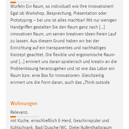
Würfeln Ein
Raum
, so individuell wie Ihre Innovationen!
Egal ob Workshop, Besprechung, Präsentation oder
Prototyping – bei uns ist alles machbar! Mit nur wenigen
Handgriffen gestalten Sie den
Raum
ganz nach [...]
innovativen
Raum
, um seinen kreativen Ideen freien Lauf
zu lassen. Aus diesem Grund haben wir bei der
Einrichtung auf ein transparentes und nachhaltiges
Konzept geachtet. Die flexible und ergonomische
Raum
-
und [...] erinnert uns daran spielerisch und kreativ an die
Problemlösung heranzugehen und ist wie das Labor ein
Raum
bzw. eine Box für Innovationen. Gleichzeitig
erinnert uns die Form daran, auch das „Think outside
Wohnungen
Relevanz:
mit Küche, einschließlich E-Herd, Geschirrspüler und
Kühlschrank, Bad/Dusche/WC,
Diele/Aufenthaltsraum