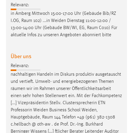
EXTERNE MEDIEN
Relevanz:
Um Inhalte von Videoplattformen und Social Media
in Amberg Mittwoch 15:00-17:00 Uhr (Gebäude Bib/RZ
Plattformen anzeigen zu können, werden von diesen
I.OG,
Raum
102) ...in Weiden Dienstag 11:00-12:00 /
externen Medien Cookies gesetzt.
13:00-14:00 Uhr (Gebäude BW/WI, EG,
Raum
C010) Für
aktuelle Infos zu unseren Angeboten abonniert bitte
YouTube
Über uns
Vimeo
Relevanz:
nachhaltigen Handeln im Diskurs produktiv ausgetauscht
und vertieft. Umwelt- und energiebezogenen Themen
räumen
wir im Rahmen unserer Öffentlichkeitsarbeit
einen sehr hohen Stellenwert ein. Mit der Fachkompetenz
[...] Vizepräsidentin Stellv. Clustersprecherin ETN
Professorin Weiden Business School Weiden,
Hauptgebäude,
Raum
144 Telefon +49 (961) 382-1308
c.hellbach @ oth-aw . de Prof. Dr.-Ing. Burkhard
Berninger Wissens [...] ftlicher Berater Leitender Auditor