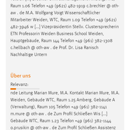
Zweck:
Raum
1.06 Telefon +49 (9621) 482-1919 c.brechler @ oth-
Dieser Cookie ist notwendig um sich an der Website
aw . de M.A. Wolfgang Voigt Wissenschaftlicher
einloggen zu können.
Mitarbeiter Weiden, WTC,
Raum
1.09 Telefon +49 (9621)
482-3946 w [...] Vizepräsidentin Stellv. Clustersprecherin
Cookie Laufzeit:
ETN Professorin Weiden Business School Weiden,
24 Stunden
Hauptgebäude,
Raum
144 Telefon +49 (961) 382-1308
c.hellbach @ oth-aw . de Prof. Dr. Lisa Ranisch
Nachhaltige Untern
STATISTIK
Statistik Cookies erfassen Informationen anonym.
Diese Informationen helfen uns zu verstehen, wie
Über uns
unsere Besucher unsere Website nutzen.
Relevanz:
nde Leitung Marian Mure, M.A. Kontakt Marian Mure, M.A.
Matomo
Weiden, Gebäude WTC,
Raum
1.25 Amberg, Gebäude A
Name:
(Verwaltung),
Raum
105 Telefon +49 (961) 382-1141
_pk_ref, _pk_cvar, _pk_id, _pk_ses
m.mure @ oth-aw . de Zum Profil Schließen Wis [...]
Gebäude WTC,
Raum
1.23 Telefon +49 (961) 382-1144
Zweck:
o.prusikin @ oth-aw . de Zum Profil Schließen Assistenz
Zugriffsstatistik