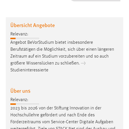
1 Jahr
Performance
Übersicht Angebote
Name:
Relevanz:
staticfilecache
Angebot BeVorStudium bietet insbesondere
Berufstätigen die Möglichkeit, sich über einen längeren
Zweck:
Zeitraum
auf ein Studium vorzubereiten und so auch
Für performante Seitenauslieferung wird in diesem Cookie
gespeichert, ob man eingeloggt ist.
größere Wissenslücken zu schließen. →
Studieninteressierte
Sprachpräferenz
Über uns
Name:
site-language-preference
Relevanz:
Zweck:
2023 bis 2026 von der Stiftung Innovation in der
Das Cookie speichert die gewählte Sprache der Website.
Hochschullehre gefördert und nach Ende des
Förderzeitraums
vom Service-Center Digitale Aufgaben
Cookie Laufzeit: