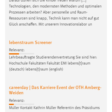
Darauf dürfen sich die Kinder freuen Warum [...]
Technologien, den modernsten Methoden und optimalen
Prozessen arbeiten? Aber personelle und
Raum-
Ressourcen
sind knapp, Technik kann man nicht auf gut
Glück anschaffen. Mit unserem Innovationslabor un
lebenstraum Screener
Relevanz:
Lehrbeauftragte Studierendenvertretung Sie sind hier:
Hochschule Fakultäten Fakultät EMI
lebens[t]raum
(deutsch)
lebens[t]raum
(english)
careerday | Das Karriere Event der OTH Amberg-
Weiden
Relevanz:
Müller Kontakt Kathrin Müller Referentin des Präsidiums