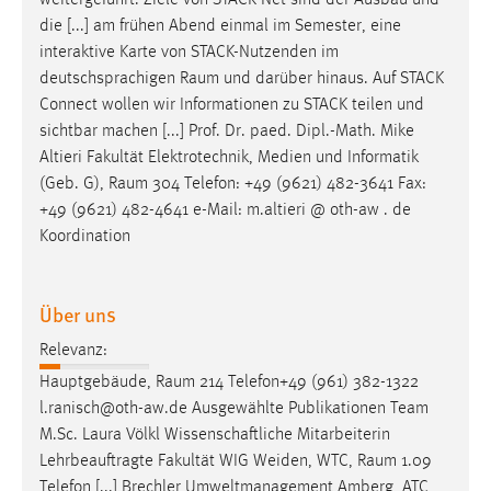
weitergeführt. Ziele von STACK Net sind der Ausbau und
30 Tage
die [...] am frühen Abend einmal im Semester, eine
interaktive Karte von STACK-Nutzenden im
Chat
deutschsprachigen
Raum
und darüber hinaus. Auf STACK
Connect wollen wir Informationen zu STACK teilen und
Name:
sichtbar machen [...] Prof. Dr. paed. Dipl.-Math. Mike
MibewSessionID, MIBEW_UserID, mibew_locale, mibew-
Altieri Fakultät Elektrotechnik, Medien und Informatik
chat-frame-style-5e9dbeb1811c0446
(Geb. G),
Raum
304 Telefon: +49 (9621) 482-3641 Fax:
Zweck:
+49 (9621) 482-4641 e-Mail: m.altieri @ oth-aw . de
Wird benötigt um die Chatfunktion nutzen zu können.
Koordination
Cookie Laufzeit:
MibewSessionID, mibew-chat-frame-style-
Über uns
5e9dbeb1811c0446 = Sitzungslaufzeit, mibew_locale = 3
Jahre, MIBEW_UserID = 1 Jahr
Relevanz:
Hauptgebäude,
Raum
214 Telefon+49 (961) 382-1322
Login
l.ranisch@oth-aw.de Ausgewählte Publikationen Team
M.Sc. Laura Völkl Wissenschaftliche Mitarbeiterin
Name:
Lehrbeauftragte Fakultät WIG Weiden, WTC,
Raum
1.09
fe_user, be_user, be_lastLoginProvider
Telefon [...] Brechler Umweltmanagement Amberg, ATC,