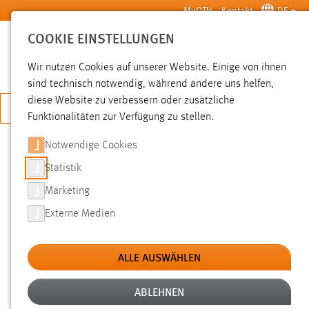
Zum Hauptinhalt springen
MyOTH
Kontakt
DE
COOKIE EINSTELLUNGEN
SUCHE
Wir nutzen Cookies auf unserer Website. Einige von ihnen
sind technisch notwendig, während andere uns helfen,
diese Website zu verbessern oder zusätzliche
JETZT BEWERBEN
Funktionalitäten zur Verfügung zu stellen.
Notwendige Cookies
SUCHE
Statistik
Marketing
FILTER
Externe Medien
Typ
ALLE AUSWÄHLEN
Erstellungsdatum
ABLEHNEN