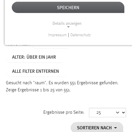
SPEICHERN
Alter
Details anzeigen
SUCHEN
Impressum
|
Datenschutz
NOTWENDIGE COOKIES
TYP: SEITEN
Aktive Filter:
Notwendige Cookies ermöglichen grundlegende
ALTER: ÜBER EIN JAHR
Funktionen und sind für die einwandfreie Funktion der
Website erforderlich.
ALLE FILTER ENTFERNEN
Einverständnis
Gesucht nach "raum".
Es wurden 551 Ergebnisse gefunden.
Name:
Zeige Ergebnisse 1 bis 25 von 551.
cookie_consent
Zweck:
Ergebnisse pro Seite:
Dieser Cookie speichert die ausgewählten Einverständnis-
Optionen des Benutzers
SORTIEREN NACH
Cookie Laufzeit: