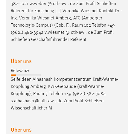
382-1021 w.weber @ oth-aw . de Zum Profil Schließen
Conversion-Tracking
Referent für Forschung [...] Veronika Wiesmet Kontakt Dr.-
Cookie Laufzeit:
Ing. Veronika Wiesmet Amberg, ATC (Amberger
3 Monate
Technologie-Campus) (Geb. F),
Raum
102 Telefon +49
(9621) 482-3942 v.wiesmet @ oth-aw . de Zum Profil
Schließen Geschäftsführender Referent
Facebook Pixel
Name:
Über uns
_fbp
Anbieter:
Relevanz:
Facebook
Seifeldeen Alhashash Kompetenzzentrum Kraft-Wärme-
Kopplung Amberg, KWK-Gebäude (Kraft-Wärme-
Zweck:
Kopplung),
Raum
3 Telefon +49 (9621) 482-3084
Conversion-Tracking
s.alhashash @ oth-aw . de Zum Profil Schließen
Cookie Laufzeit:
Wissenschaftlicher M
3 Monate
Über uns