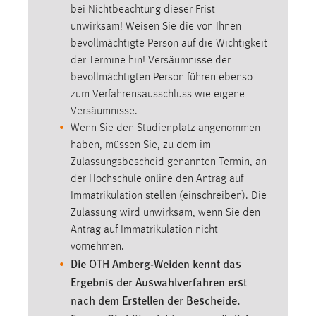
bei Nichtbeachtung dieser Frist
Conversion-Tracking
unwirksam! Weisen Sie die von Ihnen
Cookie Laufzeit:
bevollmächtigte Person auf die Wichtigkeit
3 Monate
der Termine hin! Versäumnisse der
bevollmächtigten Person führen ebenso
zum Verfahrensausschluss wie eigene
Facebook Pixel
Versäumnisse.
Name:
Wenn Sie den Studienplatz angenommen
_fbp
haben, müssen Sie, zu dem im
Zulassungsbescheid genannten Termin, an
Anbieter:
der Hochschule online den Antrag auf
Facebook
Immatrikulation stellen (einschreiben). Die
Zweck:
Zulassung wird unwirksam, wenn Sie den
Conversion-Tracking
Antrag auf Immatrikulation nicht
vornehmen.
Cookie Laufzeit:
Die OTH Amberg-Weiden kennt das
3 Monate
Ergebnis der Auswahlverfahren erst
nach dem Erstellen der Bescheide.