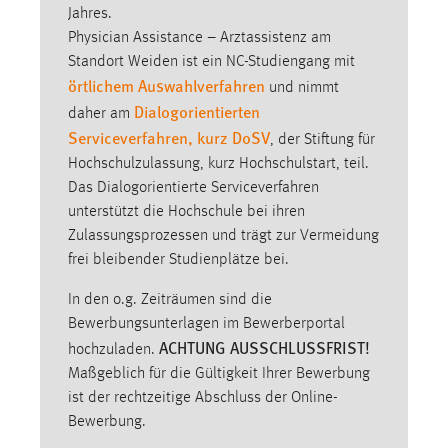
Jahres.
Zweck:
Physician Assistance – Arztassistenz am
Dieser Cookie ist notwendig um sich an der Website
einloggen zu können.
Standort Weiden ist ein NC-Studiengang mit
örtlichem Auswahlverfahren
und nimmt
Cookie Laufzeit:
Dialogorientierten
daher am
24 Stunden
Serviceverfahren, kurz DoSV
, der Stiftung für
Hochschulzulassung, kurz Hochschulstart, teil.
Das Dialogorientierte Serviceverfahren
STATISTIK
unterstützt die Hochschule bei ihren
Statistik Cookies erfassen Informationen anonym.
Zulassungsprozessen und trägt zur Vermeidung
Diese Informationen helfen uns zu verstehen, wie
frei bleibender Studienplätze bei.
unsere Besucher unsere Website nutzen.
In den o.g. Zeiträumen sind die
Matomo
Bewerbungsunterlagen im Bewerberportal
ACHTUNG AUSSCHLUSSFRIST!
hochzuladen.
Name:
Maßgeblich für die Gültigkeit Ihrer Bewerbung
_pk_ref, _pk_cvar, _pk_id, _pk_ses
ist der rechtzeitige Abschluss der Online-
Bewerbung.
Zweck:
Zugriffsstatistik