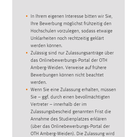
Cookie Laufzeit:
In Ihrem eigenen Interesse bitten wir Sie,
Max. 13 Monate
Ihre Bewerbung möglichst frühzeitig den
Hochschulen vorzulegen, sodass etwaige
Unklarheiten noch rechtzeitig geklärt
MARKETING
werden können.
Marketing Cookies werden von Drittanbietern
Zulässig sind nur Zulassungsanträge über
verwendet, um personalisierte Werbung anzuzeigen.
das Onlinebewerbungs-Portal der OTH
Sie tun dies, indem sie Besucher über Websites
Amberg-Weiden. Verweise auf frühere
hinweg verfolgen.
Bewerbungen können nicht beachtet
werden.
Google Ads
Wenn Sie eine Zulassung erhalten, müssen
Sie – ggf. durch einen bevollmächtigten
Name:
Vertreter – innerhalb der im
_gcl_au
Zulassungsbescheid genannten Frist die
Anbieter:
Annahme des Studienplatzes erklären
Google Ireland Limited
(über das Onlinebewerbungs-Portal der
OTH Amberg-Weiden). Die Zulassung wird
Zweck: