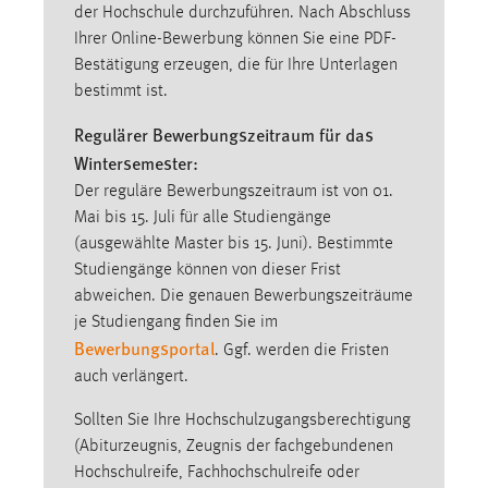
der Hochschule durchzuführen. Nach Abschluss
1 Jahr
Ihrer Online-Bewerbung können Sie eine PDF-
Bestätigung erzeugen, die für Ihre Unterlagen
Performance
bestimmt ist.
Name:
Regulärer Bewerbungszeitraum für das
staticfilecache
Wintersemester:
Zweck:
Der reguläre Bewerbungszeitraum ist von 01.
Für performante Seitenauslieferung wird in diesem Cookie
Mai bis 15. Juli für alle Studiengänge
gespeichert, ob man eingeloggt ist.
(ausgewählte Master bis 15. Juni). Bestimmte
Studiengänge können von dieser Frist
abweichen. Die genauen Bewerbungszeiträume
Sprachpräferenz
je Studiengang finden Sie im
Name:
Bewerbungsportal
. Ggf. werden die Fristen
site-language-preference
auch verlängert.
Zweck:
Sollten Sie Ihre Hochschulzugangsberechtigung
Das Cookie speichert die gewählte Sprache der Website.
(Abiturzeugnis, Zeugnis der fachgebundenen
Cookie Laufzeit:
Hochschulreife, Fachhochschulreife oder