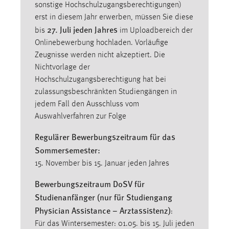
30 Tage
sonstige Hochschulzugangsberechtigungen)
erst in diesem Jahr erwerben, müssen Sie diese
27. Juli jeden Jahres
bis
im Uploadbereich der
Chat
Onlinebewerbung hochladen. Vorläufige
Name:
Zeugnisse werden nicht akzeptiert. Die
MibewSessionID, MIBEW_UserID, mibew_locale, mibew-
Nichtvorlage der
chat-frame-style-5e9dbeb1811c0446
Hochschulzugangsberechtigung hat bei
zulassungsbeschränkten Studiengängen in
Zweck:
jedem Fall den Ausschluss vom
Wird benötigt um die Chatfunktion nutzen zu können.
Auswahlverfahren zur Folge
Cookie Laufzeit:
Regulärer Bewerbungszeitraum für das
MibewSessionID, mibew-chat-frame-style-
5e9dbeb1811c0446 = Sitzungslaufzeit, mibew_locale = 3
Sommersemester:
Jahre, MIBEW_UserID = 1 Jahr
15. November bis 15. Januar jeden Jahres
Bewerbungszeitraum DoSV für
Login
Studienanfänger (nur für Studiengang
Name:
Physician Assistance – Arztassistenz)
:
fe_user, be_user, be_lastLoginProvider
Für das Wintersemester: 01.05. bis 15. Juli jeden