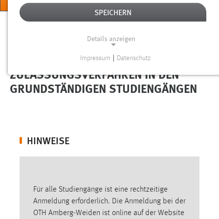
MENÜ
SPEICHERN
Sie sind hier:
Studium
Vor dem Studium
Online Bewerbung
Details anzeigen
Impressum
|
Datenschutz
NOTWENDIGE COOKIES
ZULASSUNGSVERFAHREN IN DEN
Notwendige Cookies ermöglichen grundlegende
GRUNDSTÄNDIGEN STUDIENGÄNGEN
Funktionen und sind für die einwandfreie Funktion der
Website erforderlich.
Einverständnis
HINWEISE
Name:
cookie_consent
Zweck:
Dieser Cookie speichert die ausgewählten Einverständnis-
Für alle Studiengänge ist eine rechtzeitige
Optionen des Benutzers
Anmeldung erforderlich. Die Anmeldung bei der
OTH Amberg-Weiden ist online auf der Website
Cookie Laufzeit: