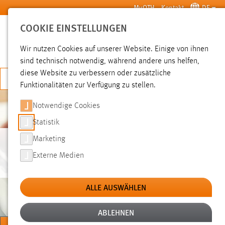
Zum Hauptinhalt springen
MyOTH
Kontakt
DE
COOKIE EINSTELLUNGEN
SUCHE
Wir nutzen Cookies auf unserer Website. Einige von ihnen
sind technisch notwendig, während andere uns helfen,
diese Website zu verbessern oder zusätzliche
JETZT BEWERBEN
Funktionalitäten zur Verfügung zu stellen.
Notwendige Cookies
Statistik
Marketing
BEWERBEN/IMMATRIKULIEREN
Externe Medien
ALLE AUSWÄHLEN
ABLEHNEN