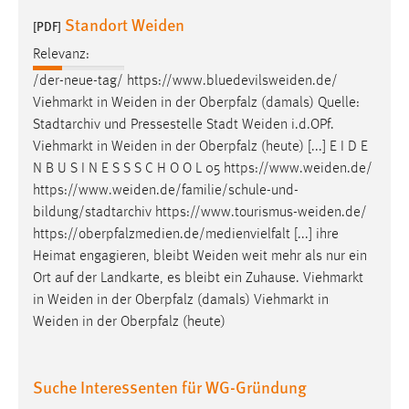
Conversion-Tracking
Standort Weiden
[PDF]
Cookie Laufzeit:
Relevanz:
3 Monate
/der-neue-tag/
https://www.bluedevilsweiden.de
/
Viehmarkt in
Weiden
in der Oberpfalz (damals) Quelle:
Facebook Pixel
Stadtarchiv und Pressestelle Stadt
Weiden
i.d.OPf.
Viehmarkt in
Weiden
in der Oberpfalz (heute) [...] E I D E
Name:
N B U S I N E S S S C H O O L 05
https://www.weiden.de
/
_fbp
https://www.weiden.de/familie/schule-und-
bildung/stadtarchiv
https://www.tourismus-weiden.de
/
Anbieter:
https://oberpfalzmedien.de/medienvielfalt [...] ihre
Facebook
Heimat engagieren, bleibt
Weiden
weit mehr als nur ein
Zweck:
Ort auf der Landkarte, es bleibt ein Zuhause. Viehmarkt
Conversion-Tracking
in
Weiden
in der Oberpfalz (damals) Viehmarkt in
Weiden
in der Oberpfalz (heute)
Cookie Laufzeit:
3 Monate
Suche Interessenten für WG-Gründung