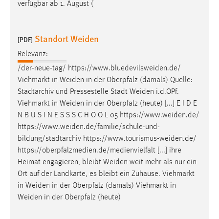
verfügbar ab 1. August (
Cookie Laufzeit:
Max. 13 Monate
Standort Weiden
[PDF]
Relevanz:
MARKETING
/der-neue-tag/
https://www.bluedevilsweiden.de
/
Viehmarkt in
Weiden
in der Oberpfalz (damals) Quelle:
Marketing Cookies werden von Drittanbietern
Stadtarchiv und Pressestelle Stadt
Weiden
i.d.OPf.
verwendet, um personalisierte Werbung anzuzeigen.
Viehmarkt in
Weiden
in der Oberpfalz (heute) [...] E I D E
Sie tun dies, indem sie Besucher über Websites
N B U S I N E S S S C H O O L 05
https://www.weiden.de
/
hinweg verfolgen.
https://www.weiden.de/familie/schule-und-
bildung/stadtarchiv
https://www.tourismus-weiden.de
/
Google Ads
https://oberpfalzmedien.de/medienvielfalt [...] ihre
Name:
Heimat engagieren, bleibt
Weiden
weit mehr als nur ein
_gcl_au
Ort auf der Landkarte, es bleibt ein Zuhause. Viehmarkt
in
Weiden
in der Oberpfalz (damals) Viehmarkt in
Anbieter:
Weiden
in der Oberpfalz (heute)
Google Ireland Limited
Zweck: