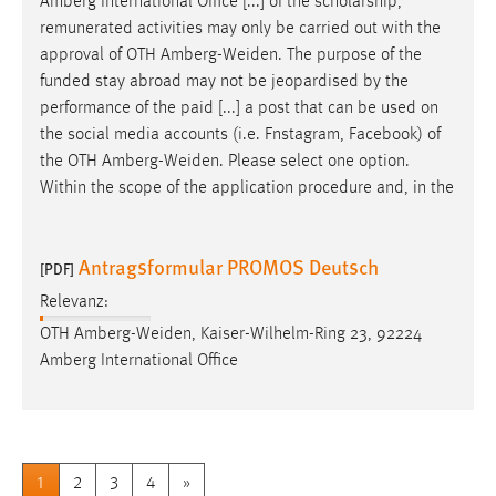
Amberg International Office [...] of the scholarship,
remunerated activities may only be carried out with the
approval of OTH
Amberg-Weiden
. The purpose of the
funded stay abroad may not be jeopardised by the
performance of the paid [...] a post that can be used on
the social media accounts (i.e. Fnstagram, Facebook) of
the OTH
Amberg-Weiden
. Please select one option.
Within the scope of the application procedure and, in the
Antragsformular PROMOS Deutsch
[PDF]
Relevanz:
OTH
Amberg-Weiden
, Kaiser-Wilhelm-Ring 23, 92224
Amberg International Office
1
2
3
4
»