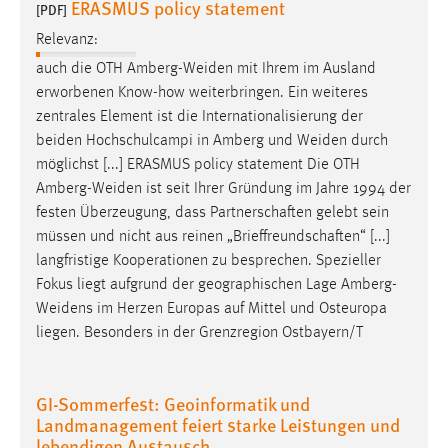
ERASMUS policy statement
30 Tage
[PDF]
Relevanz:
Chat
auch die OTH
Amberg-Weiden
mit Ihrem im Ausland
erworbenen Know-how weiterbringen. Ein weiteres
Name:
zentrales Element ist die Internationalisierung der
MibewSessionID, MIBEW_UserID, mibew_locale, mibew-
beiden Hochschulcampi in Amberg und
Weiden
durch
chat-frame-style-5e9dbeb1811c0446
möglichst [...] ERASMUS policy statement Die OTH
Zweck:
Amberg-Weiden
ist seit Ihrer Gründung im Jahre 1994 der
Wird benötigt um die Chatfunktion nutzen zu können.
festen Überzeugung, dass Partnerschaften gelebt sein
müssen und nicht aus reinen „Brieffreundschaften“ [...]
Cookie Laufzeit:
langfristige Kooperationen zu besprechen. Spezieller
MibewSessionID, mibew-chat-frame-style-
Fokus liegt aufgrund der geographischen Lage
Amberg-
5e9dbeb1811c0446 = Sitzungslaufzeit, mibew_locale = 3
Jahre, MIBEW_UserID = 1 Jahr
Weidens
im Herzen Europas auf Mittel und Osteuropa
liegen. Besonders in der Grenzregion Ostbayern/T
Login
GI-Sommerfest: Geoinformatik und
Name:
Landmanagement feiert starke Leistungen und
fe_user, be_user, be_lastLoginProvider
lebendigen Austausch