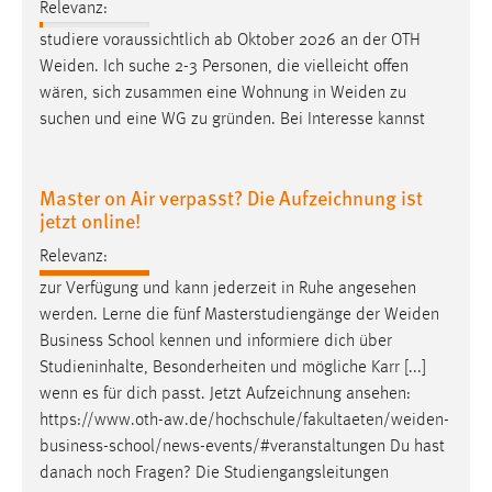
EXTERNE MEDIEN
Relevanz:
studiere voraussichtlich ab Oktober 2026 an der OTH
Um Inhalte von Videoplattformen und Social Media
Weiden
. Ich suche 2-3 Personen, die vielleicht offen
Plattformen anzeigen zu können, werden von diesen
wären, sich zusammen eine Wohnung in
Weiden
zu
externen Medien Cookies gesetzt.
suchen und eine WG zu gründen. Bei Interesse kannst
YouTube
Master on Air verpasst? Die Aufzeichnung ist
Vimeo
jetzt online!
Relevanz:
zur Verfügung und kann jederzeit in Ruhe angesehen
werden. Lerne die fünf Masterstudiengänge der
Weiden
Business School kennen und informiere dich über
Studieninhalte, Besonderheiten und mögliche Karr [...]
wenn es für dich passt. Jetzt Aufzeichnung ansehen:
https://www.oth-aw.de/hochschule/fakultaeten/weiden-
business-school/news-events/#veranstaltungen
Du hast
danach noch Fragen? Die Studiengangsleitungen