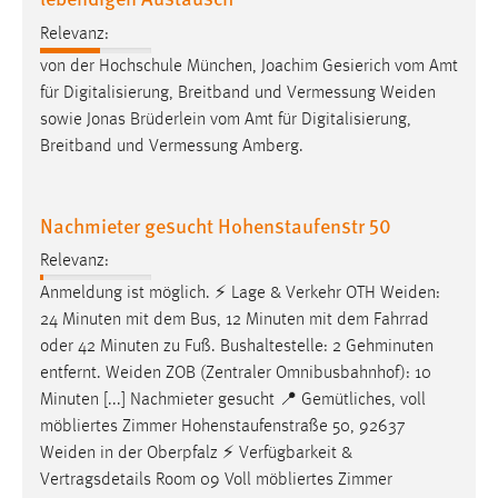
Zweck:
Relevanz:
Dieser Cookie ist notwendig um sich an der Website
von der Hochschule München, Joachim Gesierich vom Amt
einloggen zu können.
für Digitalisierung, Breitband und Vermessung
Weiden
Cookie Laufzeit:
sowie Jonas Brüderlein vom Amt für Digitalisierung,
24 Stunden
Breitband und Vermessung Amberg.
STATISTIK
Nachmieter gesucht Hohenstaufenstr 50
Statistik Cookies erfassen Informationen anonym.
Relevanz:
Diese Informationen helfen uns zu verstehen, wie
Anmeldung ist möglich. ⚡ Lage & Verkehr OTH
Weiden
:
unsere Besucher unsere Website nutzen.
24 Minuten mit dem Bus, 12 Minuten mit dem Fahrrad
oder 42 Minuten zu Fuß. Bushaltestelle: 2 Gehminuten
Matomo
entfernt.
Weiden
ZOB (Zentraler Omnibusbahnhof): 10
Minuten [...] Nachmieter gesucht 📍 Gemütliches, voll
Name:
möbliertes Zimmer Hohenstaufenstraße 50, 92637
_pk_ref, _pk_cvar, _pk_id, _pk_ses
Weiden
in der Oberpfalz ⚡ Verfügbarkeit &
Zweck:
Vertragsdetails Room 09 Voll möbliertes Zimmer
Zugriffsstatistik