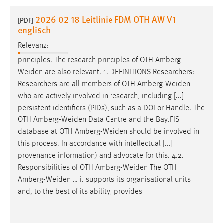
1 Jahr
2026 02 18 Leitlinie FDM OTH AW V1
[PDF]
englisch
Performance
Relevanz:
Name:
principles. The research principles of OTH
Amberg-
staticfilecache
Weiden
are also relevant. 1. DEFINITIONS Researchers:
Researchers are all members of OTH
Amberg-Weiden
Zweck:
who are actively involved in research, including [...]
Für performante Seitenauslieferung wird in diesem Cookie
persistent identifiers (PIDs), such as a DOI or Handle. The
gespeichert, ob man eingeloggt ist.
OTH
Amberg-Weiden
Data Centre and the Bay.FIS
database at OTH
Amberg-Weiden
should be involved in
Sprachpräferenz
this process. In accordance with intellectual [...]
provenance information) and advocate for this. 4.2.
Name:
Responsibilities of OTH
Amberg-Weiden
The OTH
site-language-preference
Amberg-Weiden
… i. supports its organisational units
Zweck:
and, to the best of its ability, provides
Das Cookie speichert die gewählte Sprache der Website.
Cookie Laufzeit: