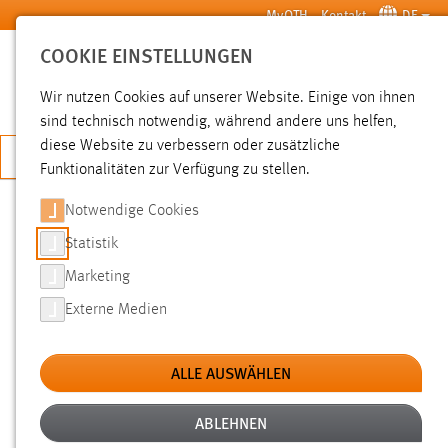
Zum Hauptinhalt springen
MyOTH
Kontakt
DE
COOKIE EINSTELLUNGEN
SUCHE
Wir nutzen Cookies auf unserer Website. Einige von ihnen
sind technisch notwendig, während andere uns helfen,
diese Website zu verbessern oder zusätzliche
JETZT BEWERBEN
Funktionalitäten zur Verfügung zu stellen.
Notwendige Cookies
SUCHE
Statistik
Marketing
FILTER
Externe Medien
Typ
ALLE AUSWÄHLEN
Erstellungsdatum
ABLEHNEN