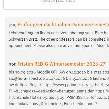
Impressum
|
Datenschutz
NOTWENDIGE COOKIES
Notwendige Cookies ermöglichen grundlegende
Funktionen und sind für die einwandfreie Funktion der
Prufungseinsichtnahme-Sommersemest
Website erforderlich.
[PDF]
Lehrbeauftragten findet nach Vereinbarung statt. Bitte b
Einverständnis
Schwarzen Brett. The other professors can be consulted in 
appointment. Please also note any information on
Moodl
Name:
cookie_consent
Zweck:
Dieser Cookie speichert die
ausgewählten Einverständnis-Optionen
Fristen REDIG Wintersemester 2026-27
[PDF]
des Benutzers
bis 30.09.2026
Moodle
OTH AW 09.12.2026 bis 17.12.20
Cookie Laufzeit:
1 Jahr
stc@hs- ansbach.de 01.07.2026 bis 15.08.2026 laufend
aw.de/local/login/ https://www3.primuss.de/cgi-bin/b
Performance
FH=&Language=de&Action=benutzer_anmelden https://
Hochschule Hof 01.05. bis 15.09. PRIMUSS-HS Hof 22.12. bi
Name:
staticfilecache
Immatrikulations-, Rückmelde-, Einschreibe- und P
Zweck:
Für performante Seitenauslieferung wird