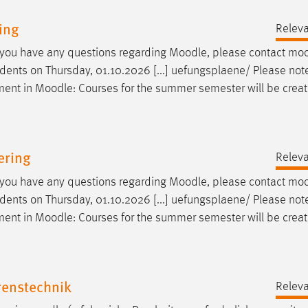
ing
Releva
If you have any questions regarding
Moodle
, please contact
moo
udents on Thursday, 01.10.2026 [...] uefungsplaene/ Please not
lment in
Moodle
: Courses for the summer semester will be crea
ering
Releva
If you have any questions regarding
Moodle
, please contact
moo
udents on Thursday, 01.10.2026 [...] uefungsplaene/ Please not
lment in
Moodle
: Courses for the summer semester will be crea
enstechnik
Releva