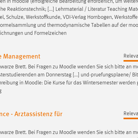
gen in
moodle
(erfolgreiche Bearbeitung erforderlich, um weiter
e Reaktionstechnik; [...] Lehrmaterial / Literatur Teaching Mate
el, Schulze, Werkstoffkunde, VDI-Verlag Hornbogen, Werkstoffe
pt, Formelsammlung und thermodynamische Tabellen auf der
moo
Bezeichnungen und Formelzeichen
re Management
Releva
warze Brett. Bei Fragen zu
Moodle
wenden Sie sich bitte an
m
terstudierenden am Donnerstag [...] und-pruefungsplaene/ Bit
hreibung in
Moodle
: Die Kurse für das Wintersemester werde
g
ce - Arztassistenz für
Releva
warze Brett. Bei Fragen zu
Moodle
wenden Sie sich bitte an
m