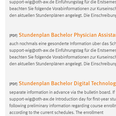
support-wig@oth-aw.de Einführungstag für die Erstsemes
externen Medien Cookies gesetzt.
beachten Sie folgende Vorabinformationen zur Kurseinsc
den aktuellen Stundenplänen angelegt. Die Einschreibun
YouTube
Stundenplan Bachelor Physician Assistan
Vimeo
[PDF]
auch nochmals eine gesonderte Information über das Sch
support-wig@oth-aw.de Einführungstag für die Erstsemes
beachten Sie folgende Vorabinformationen zur Kurseinsc
den aktuellen Stundenplänen angelegt. Die Einschreibun
Stundenplan Bachelor Digital Technol
[PDF]
separate information in advance via the bulletin board. 
support-wig@oth-aw.de Introduction day for first-year st
following preliminary information regarding course enrol
according to the current schedules. The enrollment