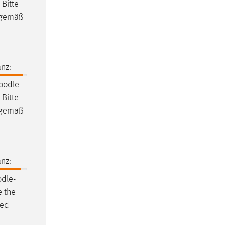
Bitte
n gemäß
nz:
oodle
-
Bitte
n gemäß
nz:
dle
-
e the
ted