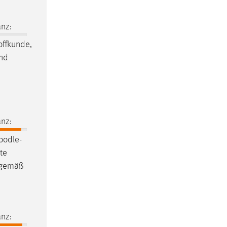
nz:
offkunde,
und
nz:
oodle
-
te
n gemäß
nz: