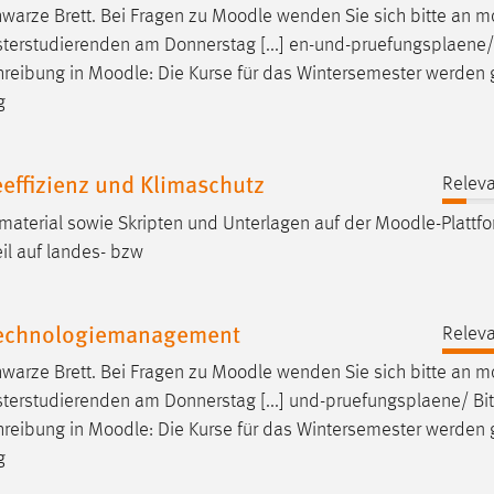
warze Brett. Bei Fragen zu
Moodle
wenden Sie sich bitte an
m
terstudierenden am Donnerstag [...] en-und-pruefungsplaene/ 
hreibung in
Moodle
: Die Kurse für das Wintersemester werde
g
effizienz und Klimaschutz
Releva
aterial sowie Skripten und Unterlagen auf der
Moodle
-Plattf
Teil auf landes- bzw
 Technologiemanagement
Releva
warze Brett. Bei Fragen zu
Moodle
wenden Sie sich bitte an
m
terstudierenden am Donnerstag [...] und-pruefungsplaene/ Bit
hreibung in
Moodle
: Die Kurse für das Wintersemester werde
g