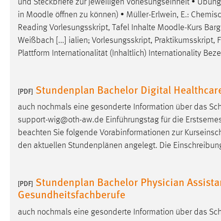
und Steckbriefe zur jeweiligen Vorlesungseinheit • Übun
Anbieter:
Google Ireland Limited
in
Moodle
öffnen zu können) • Müller-Erlwein, E.: Chemisch
Reading Vorlesungsskript, Tafel Inhalte
Moodle
-Kurs Barg
Zweck:
Conversion-Tracking
Weißbach [...] ialien; Vorlesungsskript, Praktikumsskri
Cookie Laufzeit:
3 Monate
Plattform Internationalität (Inhaltlich) Internationality 
Facebook Pixel
Stundenplan Bachelor Digital Healthca
[PDF]
Name:
_fbp
auch nochmals eine gesonderte Information über das Sch
Anbieter:
Facebook
support-wig@oth-aw.de Einführungstag für die Erstsemes
beachten Sie folgende Vorabinformationen zur Kurseinsc
Zweck:
Conversion-Tracking
den aktuellen Stundenplänen angelegt. Die Einschreibun
Cookie Laufzeit:
3 Monate
Stundenplan Bachelor Physician Assistan
[PDF]
Gesundheitsfachberufe
EXTERNE MEDIEN
Um Inhalte von Videoplattformen und Social Media
auch nochmals eine gesonderte Information über das Sch
Plattformen anzeigen zu können, werden von diesen