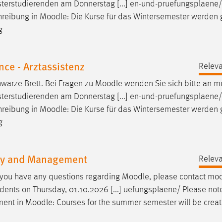
terstudierenden am Donnerstag [...] en-und-pruefungsplaene/ 
hreibung in
Moodle
: Die Kurse für das Wintersemester werde
g
ce - Arztassistenz
Releva
warze Brett. Bei Fragen zu
Moodle
wenden Sie sich bitte an
m
terstudierenden am Donnerstag [...] en-und-pruefungsplaene/ 
hreibung in
Moodle
: Die Kurse für das Wintersemester werde
g
ogy and Management
Releva
If you have any questions regarding
Moodle
, please contact
moo
udents on Thursday, 01.10.2026 [...] uefungsplaene/ Please not
lment in
Moodle
: Courses for the summer semester will be crea