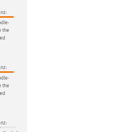
nz:
dle
-
e the
ted
nz:
dle
-
e the
ted
nz: