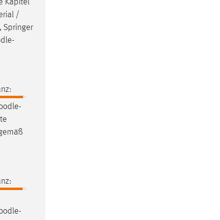
e Kapitel
rial /
, Springer
dle
-
nz:
oodle
-
te
n gemäß
nz:
oodle
-