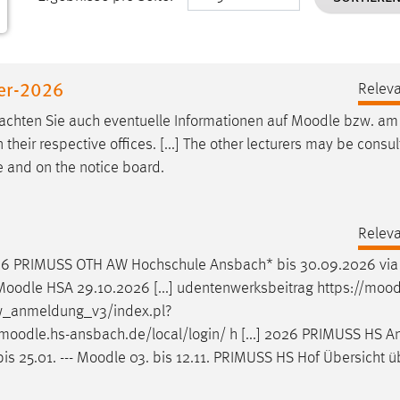
er-2026
Releva
eachten Sie auch eventuelle Informationen auf
Moodle
bzw. am
their respective offices. [...] The other lecturers may be consu
e
and on the notice board.
Releva
26 PRIMUSS OTH AW Hochschule Ansbach* bis 30.09.2026 via 
Moodle
HSA 29.10.2026 [...] udentenwerksbeitrag https://
mood
ew_anmeldung_v3/index.pl?
moodle
.hs-ansbach.de/local/login/ h [...] 2026 PRIMUSS HS 
s 25.01. ---
Moodle
03. bis 12.11. PRIMUSS HS Hof Übersicht ü