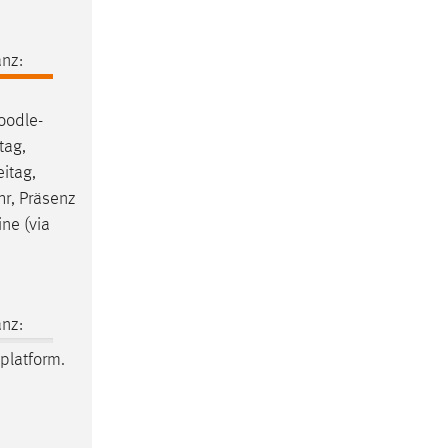
nz:
oodle
-
tag,
itag,
hr, Präsenz
ne (via
nz:
platform.