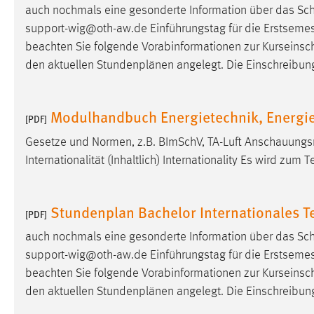
auch nochmals eine gesonderte Information über das Sch
Cookie Laufzeit:
MibewSessionID, mibew-chat-frame-
support-wig@oth-aw.de Einführungstag für die Erstsemes
style-5e9dbeb1811c0446 =
Sitzungslaufzeit, mibew_locale = 3
beachten Sie folgende Vorabinformationen zur Kurseinsc
Jahre, MIBEW_UserID = 1 Jahr
den aktuellen Stundenplänen angelegt. Die Einschreibun
Login
Modulhandbuch Energietechnik, Energie
[PDF]
Name:
fe_user, be_user, be_lastLoginProvider
Gesetze und Normen, z.B. BImSchV, TA-Luft Anschauungsm
Zweck:
Dieser Cookie ist notwendig um sich an
Internationalität (Inhaltlich) Internationality Es wird zum 
der Website einloggen zu können.
Cookie Laufzeit:
24 Stunden
Stundenplan Bachelor Internationales
[PDF]
auch nochmals eine gesonderte Information über das Sch
STATISTIK
support-wig@oth-aw.de Einführungstag für die Erstsemes
beachten Sie folgende Vorabinformationen zur Kurseinsc
Statistik Cookies erfassen Informationen anonym.
den aktuellen Stundenplänen angelegt. Die Einschreibun
Diese Informationen helfen uns zu verstehen, wie
unsere Besucher unsere Website nutzen.