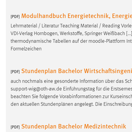
in diesem Cookie gespeichert, ob man
eingeloggt ist.
Modulhandbuch Energietechnik, Energie
[PDF]
Lehrmaterial / Literatur Teaching Material / Reading Vorle
Sprachpräferenz
VDI-Verlag Hornbogen, Werkstoffe, Springer Weißbach [...
Name:
site-language-preference
thermodynamische Tabellen auf der
moodle
-Plattform In
Formelzeichen
Zweck:
Das Cookie speichert die gewählte
Sprache der Website.
Cookie Laufzeit:
Stundenplan Bachelor Wirtschaftsingen
30 Tage
[PDF]
auch nochmals eine gesonderte Information über das Sch
Chat
support-wig@oth-aw.de Einführungstag für die Erstsemes
beachten Sie folgende Vorabinformationen zur Kurseinsc
Name:
MibewSessionID, MIBEW_UserID,
den aktuellen Stundenplänen angelegt. Die Einschreibun
mibew_locale, mibew-chat-frame-style-
5e9dbeb1811c0446
Zweck:
Wird benötigt um die Chatfunktion
Stundenplan Bachelor Medizintechnik
[PDF]
nutzen zu können.