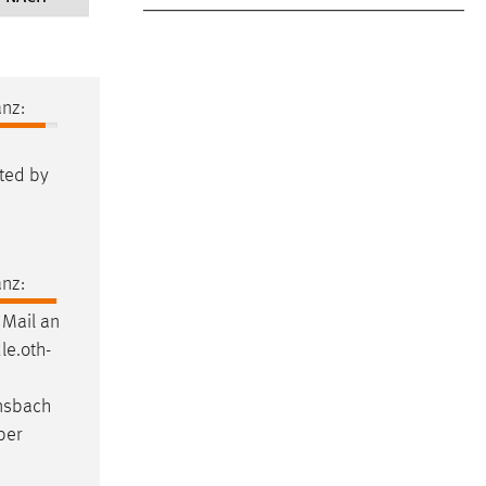
nz:
lted by
nz:
Mail an
le
.oth-
Ansbach
ber