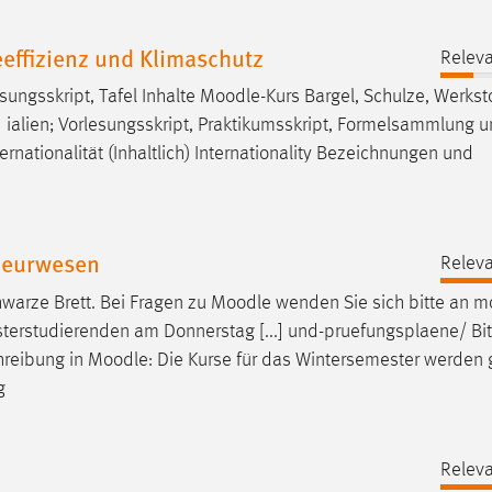
effizienz und Klimaschutz
Releva
sungsskript, Tafel Inhalte
Moodle
-Kurs Bargel, Schulze, Werkst
] ialien; Vorlesungsskript, Praktikumsskript, Formelsammlung 
ternationalität (Inhaltlich) Internationality Bezeichnungen und
ieurwesen
Releva
warze Brett. Bei Fragen zu
Moodle
wenden Sie sich bitte an
m
terstudierenden am Donnerstag [...] und-pruefungsplaene/ Bit
hreibung in
Moodle
: Die Kurse für das Wintersemester werde
g
Releva