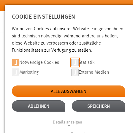
Zum Hauptinhalt springen
COOKIE EINSTELLUNGEN
Wir nutzen Cookies auf unserer Website. Einige von ihnen
sind technisch notwendig, während andere uns helfen,
diese Website zu verbessern oder zusätzliche
SUCHE
Funktionalitäten zur Verfügung zu stellen.
Notwendige Cookies
Statistik
Marketing
Externe Medien
ALLE AUSWÄHLEN
ALTER: 1 WOCHE BIS 1 MONAT
ALLE FI
Aktive Filter:
ABLEHNEN
SPEICHERN
Gesucht nach "moodle".
Es wurden 21 Ergebnisse gefunde
Details anzeigen