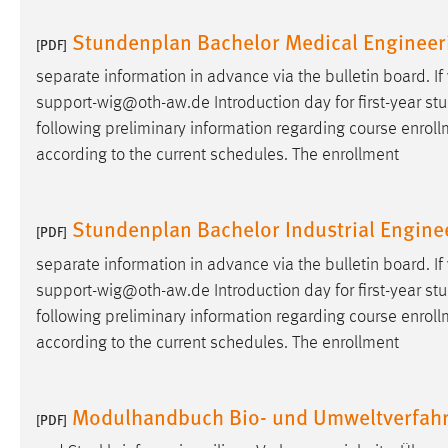
Stundenplan Bachelor Medical Engineer
Matomo
[PDF]
separate information in advance via the bulletin board. 
Name:
_pk_ref, _pk_cvar, _pk_id, _pk_ses
support-wig@oth-aw.de Introduction day for first-year st
Zweck:
Zugriffsstatistik
following preliminary information regarding course enrol
according to the current schedules. The enrollment
Cookie Laufzeit:
Max. 13 Monate
Stundenplan Bachelor Industrial Engine
[PDF]
MARKETING
separate information in advance via the bulletin board. 
Marketing Cookies werden von Drittanbietern
support-wig@oth-aw.de Introduction day for first-year st
verwendet, um personalisierte Werbung anzuzeigen.
following preliminary information regarding course enrol
Sie tun dies, indem sie Besucher über Websites
according to the current schedules. The enrollment
hinweg verfolgen.
Google Ads
Modulhandbuch Bio- und Umweltverfahr
[PDF]
Name:
_gcl_au