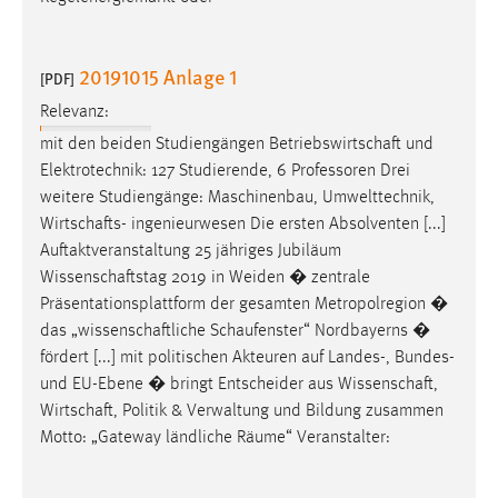
20191015 Anlage 1
[PDF]
Relevanz:
mit den beiden Studiengängen
Betriebswirtschaft
und
Elektrotechnik: 127 Studierende, 6 Professoren Drei
weitere Studiengänge: Maschinenbau, Umwelttechnik,
Wirtschafts
- ingenieurwesen Die ersten Absolventen [...]
Auftaktveranstaltung 25 jähriges Jubiläum
Wissenschaftstag
2019 in Weiden � zentrale
Präsentationsplattform der gesamten Metropolregion �
das „
wissenschaftliche
Schaufenster“ Nordbayerns �
fördert [...] mit politischen Akteuren auf Landes-, Bundes-
und EU-Ebene � bringt Entscheider aus
Wissenschaft
,
Wirtschaft
, Politik & Verwaltung und Bildung zusammen
Motto: „Gateway ländliche Räume“ Veranstalter: