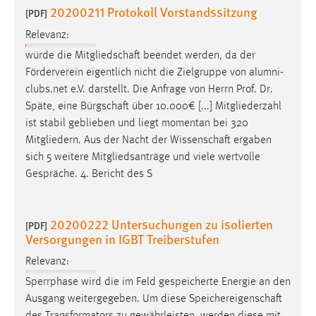
20200211 Protokoll Vorstandssitzung
[PDF]
Relevanz:
würde die
Mitgliedschaft
beendet werden, da der
Förderverein eigentlich nicht die Zielgruppe von alumni-
clubs.net e.V. darstellt. Die Anfrage von Herrn Prof. Dr.
Späte, eine
Bürgschaft
über 10.000€ [...] Mitgliederzahl
ist stabil geblieben und liegt momentan bei 320
Mitgliedern. Aus der Nacht der
Wissenschaft
ergaben
sich 5 weitere Mitgliedsanträge und viele wertvolle
Gespräche. 4. Bericht des S
20200222 Untersuchungen zu isolierten
[PDF]
Versorgungen in IGBT Treiberstufen
Relevanz:
Sperrphase wird die im Feld gespeicherte Energie an den
Ausgang weitergegeben. Um diese
Speichereigenschaft
des Transformators zu gewährleisten, werden diese mit