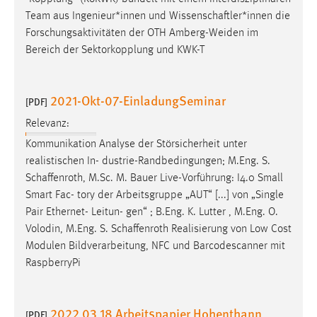
Team aus Ingenieur*innen und
Wissenschaftler*innen
die
Forschungsaktivitäten der OTH Amberg-Weiden im
Bereich der Sektorkopplung und KWK-T
2021-Okt-07-EinladungSeminar
[PDF]
Relevanz:
Kommunikation Analyse der Störsicherheit unter
realistischen In- dustrie-Randbedingungen; M.Eng. S.
Schaffenroth
, M.Sc. M. Bauer Live-Vorführung: I4.0 Small
Smart Fac- tory der Arbeitsgruppe „AUT“ [...] von „Single
Pair Ethernet- Leitun- gen“ ; B.Eng. K. Lutter , M.Eng. O.
Volodin, M.Eng. S.
Schaffenroth
Realisierung von Low Cost
Modulen Bildverarbeitung, NFC und Barcodescanner mit
RaspberryPi
2022 03 18 Arbeitspapier Hohenthann
[PDF]