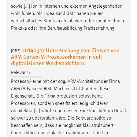
Zweck:
sowie [...] ion in internen und externen Angelegenheiten
Dieser Cookie ist notwendig um sich an der Website
wohl fühlen. Als „Idealkandidat“ haben Sie ein
einloggen zu können.
wirtschaftliches
Studium absol- viert oder konnten durch
Praktika oder Ihre Berufsausbildung Praxiserfahrung
Cookie Laufzeit:
24 Stunden
20140317 Untersuchung zum Einsatz von
[PDF]
ARM Cortex-M Prozessorkernen in voll
STATISTIK
digitalisierten Wechselrichtern
Statistik Cookies erfassen Informationen anonym.
Relevanz:
Diese Informationen helfen uns zu verstehen, wie
Prozessorkerne mit der sog. ARM-Architektur der Firma
unsere Besucher unsere Website nutzen.
ARM (Advanced RISC Machines Ltd.) bieten diese
Eigenschaft
. Die Firma produziert selbst keine
Matomo
Prozessoren, sondern spezifiziert lediglich deren
Architektur [...] würde und dessen Funktionalität im Detail
Name:
schwer zu überprüfen wäre. Die Software sollte so
_pk_ref, _pk_cvar, _pk_id, _pk_ses
beschaffen
sein, dass sie möglichst klar strukturiert,
Zweck:
übersichtlich und einfach zu validieren ist und in
Zugriffsstatistik