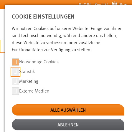
Zum Hauptinhalt springen
MyOTH
Kontakt
DE
COOKIE EINSTELLUNGEN
SUCHE
Wir nutzen Cookies auf unserer Website. Einige von ihnen
sind technisch notwendig, während andere uns helfen,
diese Website zu verbessern oder zusätzliche
JETZT BEWERBEN
Funktionalitäten zur Verfügung zu stellen.
Notwendige Cookies
SUCHE
Statistik
Marketing
FILTER
Externe Medien
Typ
ALLE AUSWÄHLEN
Erstellungsdatum
ABLEHNEN