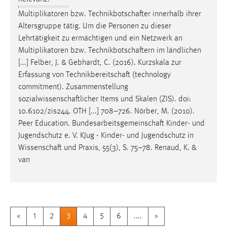
Multiplikatoren bzw.
Technikbotschafter
innerhalb ihrer
Altersgruppe tätig. Um die Personen zu dieser
Lehrtätigkeit zu ermächtigen und ein Netzwerk an
Multiplikatoren bzw.
Technikbotschaftern
im ländlichen
[...] Felber, J. & Gebhardt, C. (2016). Kurzskala zur
Erfassung von
Technikbereitschaft
(technology
commitment). Zusammenstellung
sozialwissenschaftlicher
Items und Skalen (ZIS). doi:
10.6102/zis244. OTH [...] 708–726. Nörber, M. (2010).
Peer Education.
Bundesarbeitsgemeinschaft
Kinder- und
Jugendschutz e. V. KJug - Kinder- und Jugendschutz in
Wissenschaft
und Praxis, 55(3), S. 75–78. Renaud, K. &
van
«
1
2
3
4
5
6
....
»