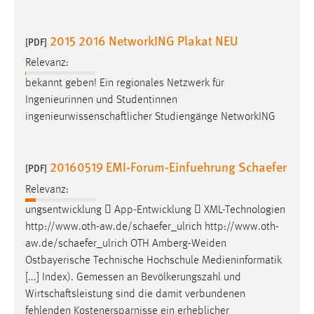
Cookie Laufzeit:
2015 2016 NetworkING Plakat NEU
Max. 13 Monate
[PDF]
Relevanz:
bekannt geben! Ein regionales Netzwerk für
MARKETING
Ingenieurinnen und Studentinnen
ingenieurwissenschaftlicher
Studiengänge NetworkING
Marketing Cookies werden von Drittanbietern
verwendet, um personalisierte Werbung anzuzeigen.
Sie tun dies, indem sie Besucher über Websites
20160519 EMI-Forum-Einfuehrung Schaefer
[PDF]
hinweg verfolgen.
Relevanz:
Google Ads
ungsentwicklung  App-Entwicklung  XML-Technologien
http://www.oth-aw.de/
schaefer
_ulrich http://www.oth-
Name:
aw.de/
schaefer
_ulrich OTH Amberg-Weiden
_gcl_au
Ostbayerische Technische Hochschule Medieninformatik
Anbieter:
[...] Index). Gemessen an Bevölkerungszahl und
Google Ireland Limited
Wirtschaftsleistung
sind die damit verbundenen
fehlenden Kostenersparnisse ein erheblicher
Zweck: