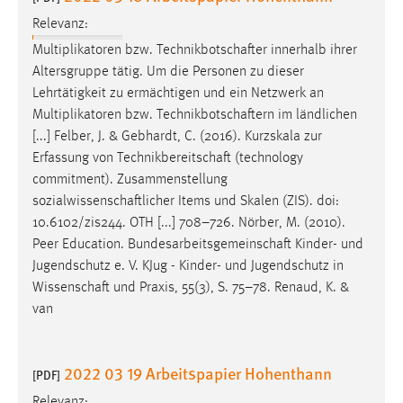
Relevanz:
Multiplikatoren bzw.
Technikbotschafter
innerhalb ihrer
Altersgruppe tätig. Um die Personen zu dieser
Lehrtätigkeit zu ermächtigen und ein Netzwerk an
Multiplikatoren bzw.
Technikbotschaftern
im ländlichen
[...] Felber, J. & Gebhardt, C. (2016). Kurzskala zur
Erfassung von
Technikbereitschaft
(technology
commitment). Zusammenstellung
sozialwissenschaftlicher
Items und Skalen (ZIS). doi:
10.6102/zis244. OTH [...] 708–726. Nörber, M. (2010).
Peer Education.
Bundesarbeitsgemeinschaft
Kinder- und
Jugendschutz e. V. KJug - Kinder- und Jugendschutz in
Wissenschaft
und Praxis, 55(3), S. 75–78. Renaud, K. &
van
2022 03 19 Arbeitspapier Hohenthann
[PDF]
Relevanz: