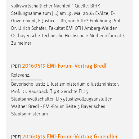
volkswirtschaftlicher
Nachteil." Quelle: BIHK-
Conversion-Tracking
Stellungnahme zum [...] am 19. Mai 2016: E-Akte, E-
Cookie Laufzeit:
Government, E-Justice – äh, wie bitte? Einführung Prof.
3 Monate
Dr. Ulrich
Schäfer
, Fakultät EMI OTH Amberg-Weiden
Ostbayerische Technische Hochschule Medieninformatik
Facebook Pixel
Zu meiner
Name:
_fbp
20160519 EMI-Forum-Vortrag Bredl
[PDF]
Anbieter:
Relevanz:
Facebook
Bayerische Justiz  Justizministerium o Justizminister:
Zweck:
Prof. Dr. Bausback  98 Gerichte  25
Conversion-Tracking
Staatsanwaltschaften
 35 Justizvollzugsanstalten
Walther Bredl - EMI-Forum Seite 3 Bayerisches
Cookie Laufzeit:
Staatsministerium
3 Monate
20160519 EMI-Forum-Vortrag Gruendler
[PDF]