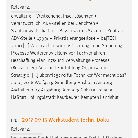
EXTERNE MEDIEN
Relevanz:
Um Inhalte von Videoplattformen und Social Media
erwaltung – Weitgehend: Insel-Lösungen •
Plattformen anzeigen zu können, werden von diesen
Verantwortlich: ADV-Stellen bei Gerichten •
externen Medien Cookies gesetzt.
Staatsanwaltschaften
– Bayernweites System – Zentrale
ADV-Stelle • 1999: – Privatisierungserlöse – bajTECH
YouTube
2000 [...] Wie machen wir das? Leitungs-und Steuerungs-
Prozesse Weiterentwicklung von Fachverfahren
Vimeo
Beschaffung
Planungs-und Verwaltungs-Prozesse
(Ressourcen) Aus- und Fortbildung Organisations-
Strategie- [...] überwiegend für Techniker Wer macht das?
20.05.2016 Wolfgang Gründler 9 Ansbach Amberg
Aschaffenburg
Augsburg Bamberg Coburg Freising
Haßfurt Hof Ingolstadt Kaufbeuren Kempten Landshut
2017 09 15 Werkstudent Techn. Doku
[PDF]
Relevanz: