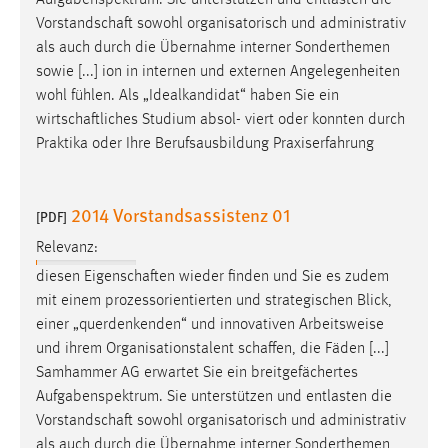
Aufgabenspektrum. Sie unterstützen und entlasten die
30 Tage
Vorstandschaft
sowohl organisatorisch und administrativ
als auch durch die Übernahme interner Sonderthemen
Chat
sowie [...] ion in internen und externen Angelegenheiten
wohl fühlen. Als „Idealkandidat“ haben Sie ein
Name:
wirtschaftliches
Studium absol- viert oder konnten durch
MibewSessionID, MIBEW_UserID, mibew_locale, mibew-
Praktika oder Ihre Berufsausbildung Praxiserfahrung
chat-frame-style-5e9dbeb1811c0446
Zweck:
Wird benötigt um die Chatfunktion nutzen zu können.
2014 Vorstandsassistenz 01
[PDF]
Cookie Laufzeit:
Relevanz:
MibewSessionID, mibew-chat-frame-style-
diesen
Eigenschaften
wieder finden und Sie es zudem
5e9dbeb1811c0446 = Sitzungslaufzeit, mibew_locale = 3
mit einem prozessorientierten und strategischen Blick,
Jahre, MIBEW_UserID = 1 Jahr
einer „querdenkenden“ und innovativen Arbeitsweise
und ihrem Organisationstalent
schaffen
, die Fäden [...]
Login
Samhammer AG erwartet Sie ein breitgefächertes
Aufgabenspektrum. Sie unterstützen und entlasten die
Name:
Vorstandschaft
sowohl organisatorisch und administrativ
fe_user, be_user, be_lastLoginProvider
als auch durch die Übernahme interner Sonderthemen