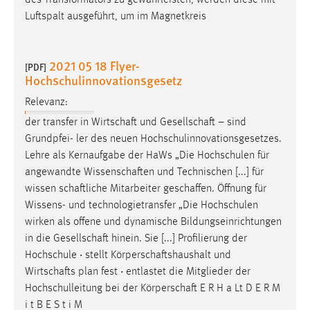
Luftspalt ausgeführt, um im Magnetkreis
2021 05 18 Flyer-
[PDF]
Hochschulinnovationsgesetz
Relevanz:
der transfer in
Wirtschaft
und
Gesellschaft
– sind
Grundpfei- ler des neuen Hochschulinnovationsgesetzes.
Lehre als Kernaufgabe der HaWs „Die Hochschulen für
angewandte
Wissenschaften
und Technischen [...] für
wissen­
schaftliche
Mitarbeiter
geschaffen
. Öffnung für
Wissens- und technologietransfer „Die Hochschulen
wirken als offene und dynamische Bildungseinrichtungen
in die
Gesellschaft
hinein. Sie [...] Profilierung der
Hochschule ‧ stellt
Körperschaftshaushalt
und
Wirtschafts
­ plan fest ‧ entlastet die Mitglieder der
Hochschulleitung bei der
Körperschaft
E R H a Lt D E R M
i t B E S t i M