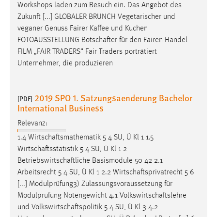
Workshops laden zum Besuch ein. Das Angebot des
Zukunft [...] GLOBALER BRUNCH Vegetarischer und
veganer Genuss Fairer Kaffee und Kuchen
FOTOAUSSTELLUNG
Botschafter
für den Fairen Handel
FILM „FAIR TRADERS“ Fair Traders porträtiert
Unternehmer, die produzieren
2019 SPO 1. Satzungsaenderung Bachelor
[PDF]
International Business
Relevanz:
1.4
Wirtschaftsmathematik
5 4 SU, Ü Kl 1 1.5
Wirtschaftsstatistik
5 4 SU, Ü Kl 1 2
Betriebswirtschaftliche
Basismodule 50 42 2.1
Arbeitsrecht 5 4 SU, Ü Kl 1 2.2
Wirtschaftsprivatrecht
5 6
[...] Modulprüfung3) Zulassungsvoraussetzung für
Modulprüfung Notengewicht 4.1
Volkswirtschaftslehre
und
Volkswirtschaftspolitik
5 4 SU, Ü Kl 3 4.2