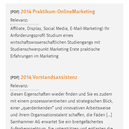
1 Jahr
2014 Praktikum-OnlineMarketing
[PDF]
Relevanz:
Performance
Affiliate, Display, Social Media, E-Mail-Marketing) Ihr
Name:
Anforderungsprofil Studium eines
staticfilecache
wirtschaftswissenschaftlichen
Studiengangs mit
Studienschwerpunkt Marketing Erste praktische
Zweck:
Erfahrungen im Marketing
Für performante Seitenauslieferung wird in diesem Cookie
gespeichert, ob man eingeloggt ist.
2014 Vorstandsassistenz
[PDF]
Sprachpräferenz
Relevanz:
Name:
diesen
Eigenschaften
wieder finden und Sie es zudem
site-language-preference
mit einem prozessorientierten und strategischen Blick,
Zweck:
einer „querdenkenden“ und innovativen Arbeitsweise
Das Cookie speichert die gewählte Sprache der Website.
und ihrem Organisationstalent
schaffen
, die Fäden [...]
Samhammer AG erwartet Sie ein breitgefächertes
Cookie Laufzeit: