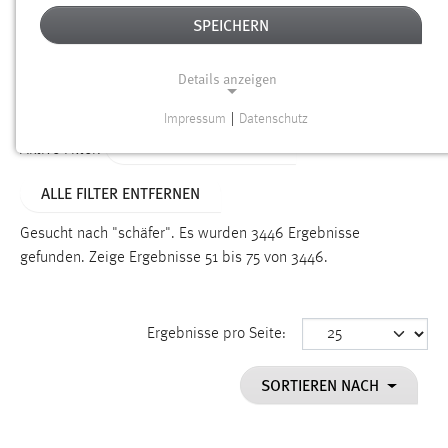
SPEICHERN
Alter
Details anzeigen
SUCHEN
Impressum
|
Datenschutz
NOTWENDIGE COOKIES
ALTER: ÜBER EIN JAHR
Aktive Filter:
Notwendige Cookies ermöglichen grundlegende
ALLE FILTER ENTFERNEN
Funktionen und sind für die einwandfreie Funktion der
Website erforderlich.
Gesucht nach "schäfer".
Es wurden 3446 Ergebnisse
gefunden.
Zeige Ergebnisse 51 bis 75 von 3446.
Einverständnis
Name:
cookie_consent
Ergebnisse pro Seite:
Zweck:
SORTIEREN NACH
Dieser Cookie speichert die ausgewählten Einverständnis-
Optionen des Benutzers
Cookie Laufzeit: